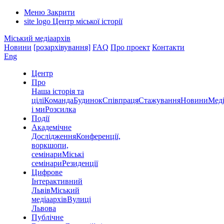
Меню
Закрити
site logo
Центр міської історії
Міський медіаархів
Новини
[розархівування]
FAQ
Про проект
Контакти
Eng
Центр
Про
Наша історія та
цілі
Команда
Будинок
Співпраця
Стажування
Новини
Меді
і ми
Розсилка
Події
Академічне
Дослідження
Конференції,
воркшопи,
семінари
Міські
семінари
Резиденції
Цифрове
Інтерактивний
Львів
Міський
медіаархів
Вулиці
Львова
Публічне