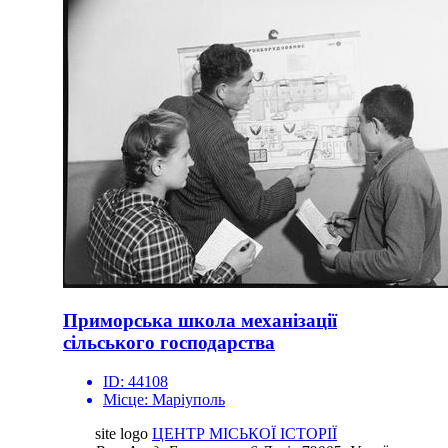
Приморська школа механізації
сільського господарства
ID:
44108
Місце:
Маріуполь
site logo
ЦЕНТР МІСЬКОЇ ІСТОРІЇ