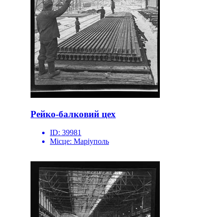
Рейко-балковий цех
ID:
39981
Місце:
Маріуполь