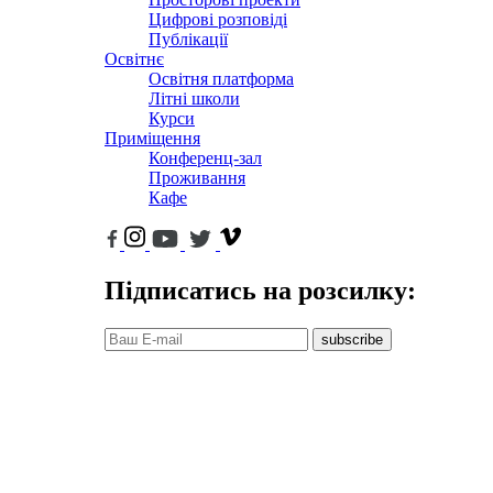
Цифрові розповіді
Публікації
Освітнє
Освітня платформа
Літні школи
Курси
Приміщення
Конференц-зал
Проживання
Кафе
Підписатись на розсилку:
subscribe