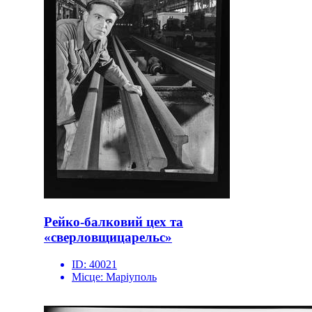
Рейко-балковий цех та
«сверловщицарельс»
ID:
40021
Місце:
Маріуполь