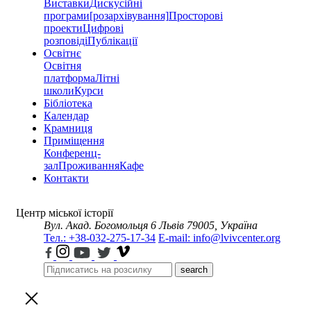
Виставки
Дискусійні
програми
[розархівування]
Просторові
проекти
Цифрові
розповіді
Публікації
Освітнє
Освітня
платформа
Літні
школи
Курси
Бібліотека
Календар
Крамниця
Приміщення
Конференц-
зал
Проживання
Кафе
Контакти
Центр міської історії
Вул. Акад. Богомольця 6
Львів 79005, Україна
Тел.: +38-032-275-17-34
E-mail: info@lvivcenter.org
search