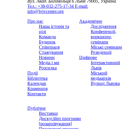
Вул. Акад. Богомольця 6
Львів 79005, Україна
Тел.: +38-032-275-17-34
E-mail:
info@lvivcenter.org
Про нас
Академічне
Наша історія та
Дослідження
цілі
Конференції,
Команда
воркшопи,
Будинок
семінари
Співпраця
Міські семінари
Стажування
Резиденції
Новини
Цифрове
Медіа і ми
Інтерактивний
Розсилка
Львів
Події
Міський
Бібліотека
медіаархів
Календар
Вулиці Львова
Крамниця
Контакти
Публічне
Виставки
Дискусійні програми
[розархівування]
Просторові проекти