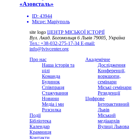
«Азовсталь»
ID:
43944
Місце:
Маріуполь
site logo
ЦЕНТР МІСЬКОЇ ІСТОРІЇ
Вул. Акад. Богомольця 6
Львів 79005, Україна
Тел.: +38-032-275-17-34
E-mail:
info@lvivcenter.org
Про нас
Академічне
Наша історія та
Дослідження
цілі
Конференції,
Команда
воркшопи,
Будинок
семінари
Співпраця
Міські семінари
Стажування
Резиденції
Новини
Цифрове
Медіа і ми
Інтерактивний
Розсилка
Львів
Події
Міський
Бібліотека
медіаархів
Календар
Вулиці Львова
Крамниця
Контакти