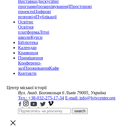
Виставки
Дискусійні
програми
[розархівування]
Просторові
проекти
Цифрові
розповіді
Публікації
Освітнє
Освітня
платформа
Літні
школи
Курси
Бібліотека
Календар
Крамниця
Приміщення
Конференц-
зал
Проживання
Кафе
Контакти
Центр міської історії
Вул. Акад. Богомольця 6
Львів 79005, Україна
Тел.: +38-032-275-17-34
E-mail: info@lvivcenter.org
search