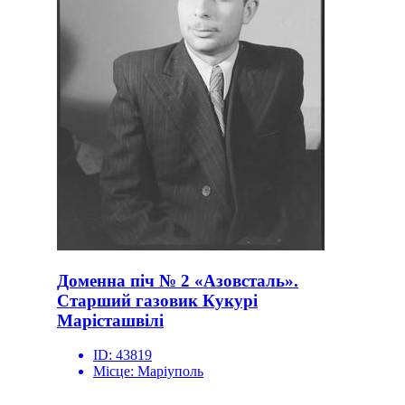
Доменна піч № 2 «Азовсталь».
Старший газовик Кукурі
Марісташвілі
ID:
43819
Місце:
Маріуполь