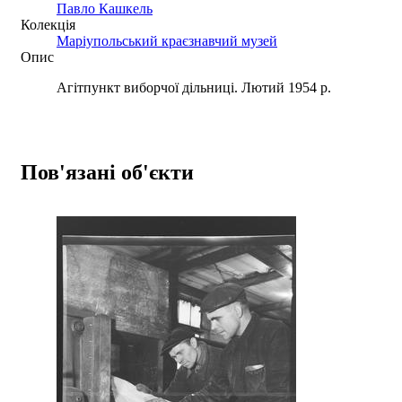
Павло Кашкель
Колекція
Маріупольський краєзнавчий музей
Опис
Агітпункт виборчої дільниці. Лютий 1954 р.
Пов'язані об'єкти