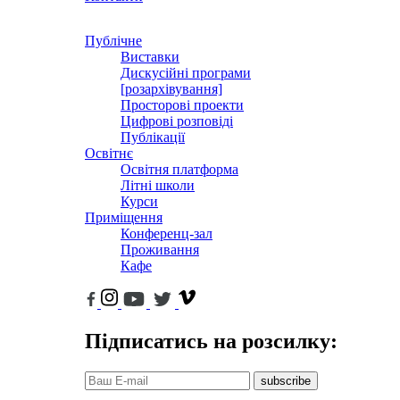
Публічне
Виставки
Дискусійні програми
[розархівування]
Просторові проекти
Цифрові розповіді
Публікації
Освітнє
Освітня платформа
Літні школи
Курси
Приміщення
Конференц-зал
Проживання
Кафе
Підписатись на розсилку:
subscribe