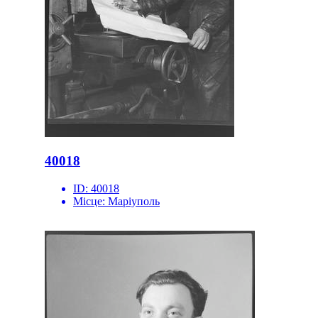
40018
ID:
40018
Місце:
Маріуполь