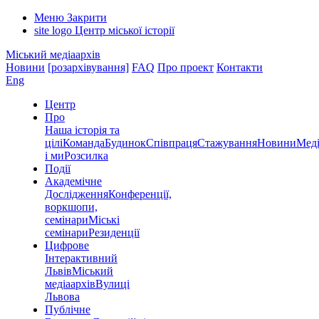
Меню
Закрити
site logo
Центр міської історії
Міський медіаархів
Новини
[розархівування]
FAQ
Про проект
Контакти
Eng
Центр
Про
Наша історія та
цілі
Команда
Будинок
Співпраця
Стажування
Новини
Меді
і ми
Розсилка
Події
Академічне
Дослідження
Конференції,
воркшопи,
семінари
Міські
семінари
Резиденції
Цифрове
Інтерактивний
Львів
Міський
медіаархів
Вулиці
Львова
Публічне