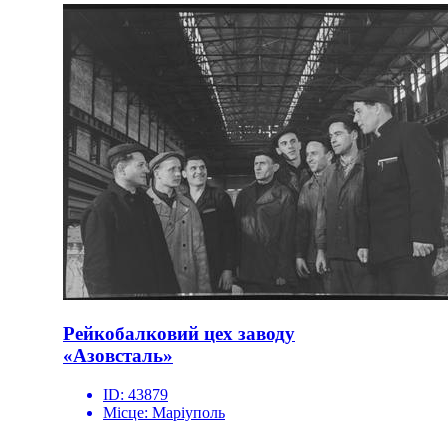
Рейкобалковий цех заводу
«Азовсталь»
ID:
43879
Місце:
Маріуполь