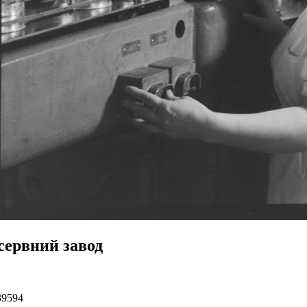
сервний завод
39594