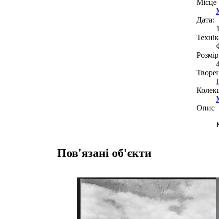
Місце
Дата:
Технік
Розмір
Творе
Колекц
Опис
Пов'язані об'єкти