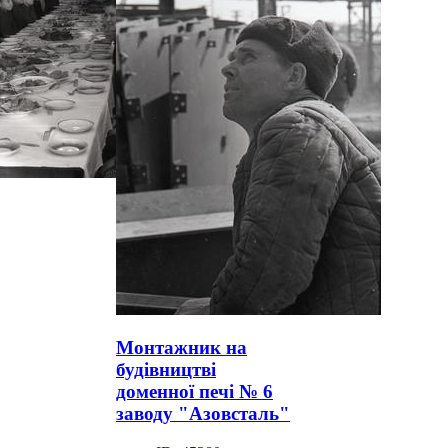
Монтажник на
будівництві
доменної печі № 6
заводу "Азовсталь"