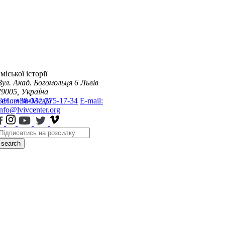
міської історії
Вул. Акад. Богомольця 6
Львів
79005, Україна
я
Тел.: +38-032-275-17-34
Новини
Медіа
E-mail:
info@lvivcenter.org
search