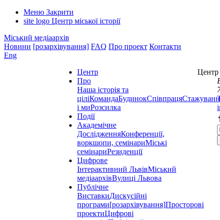
Меню
Закрити
site logo
Центр міської історії
Міський медіаархів
Новини
[розархівування]
FAQ
Про проект
Контакти
Eng
Центр
Центр 
Про
Наша історія та
цілі
Команда
Будинок
Співпраця
Стажуванн
і ми
Розсилка
Події
Академічне
Дослідження
Конференції,
воркшопи, семінари
Міські
семінари
Резиденції
Цифрове
Інтерактивний Львів
Міський
медіаархів
Вулиці Львова
Публічне
Виставки
Дискусійні
програми
[розархівування]
Просторові
проекти
Цифрові