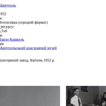
Маріуполь
1952
а:
Фотоплівка (середній формат)
 ресурсу:
4,5x6
ць
Павло Кашкель
ія
Маріупольський краєзнавчий музей
Консервний завод. Квітень 1952 р.