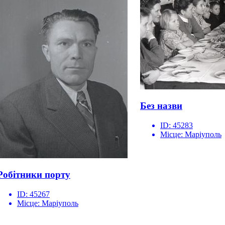
Без назви
ID:
45283
Місце:
Маріуполь
Робітники порту
ID:
45267
Місце:
Маріуполь