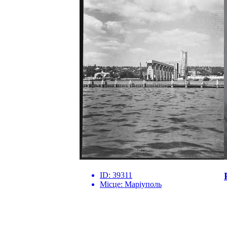
ID:
39311
Місце:
Маріуполь