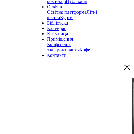
розповіді
Публікації
Освітнє
Освітня платформа
Літні
школи
Курси
Бібліотека
Календар
Крамниця
Приміщення
Конференц-
зал
Проживання
Кафе
Контакти