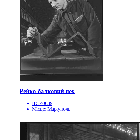
Рейко-балковий цех
ID:
40039
Місце:
Маріуполь