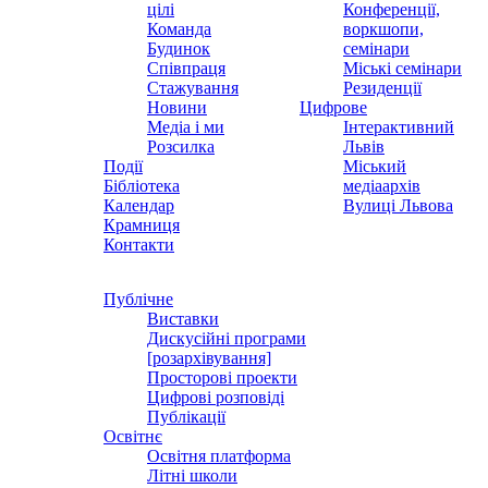
цілі
Конференції,
Команда
воркшопи,
Будинок
семінари
Співпраця
Міські семінари
Стажування
Резиденції
Новини
Цифрове
Медіа і ми
Інтерактивний
Розсилка
Львів
Події
Міський
Бібліотека
медіаархів
Календар
Вулиці Львова
Крамниця
Контакти
Публічне
Виставки
Дискусійні програми
[розархівування]
Просторові проекти
Цифрові розповіді
Публікації
Освітнє
Освітня платформа
Літні школи