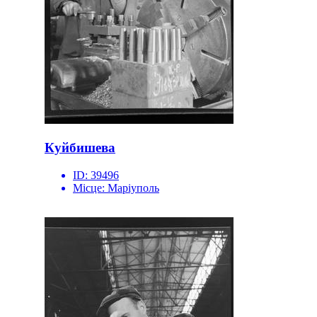
Куйбишева
ID:
39496
Місце:
Маріуполь