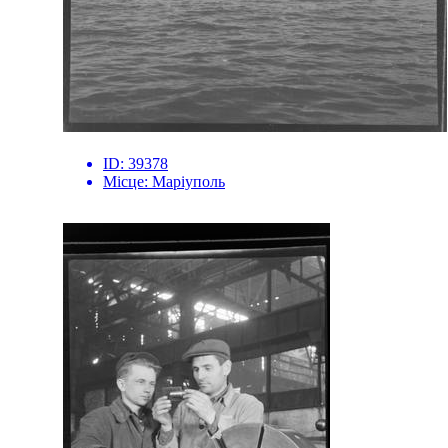
ID:
39378
Місце:
Маріуполь