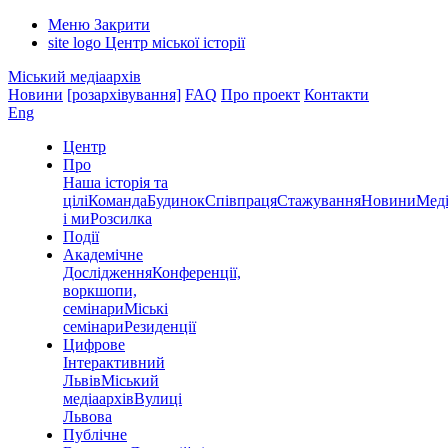
Меню
Закрити
site logo
Центр міської історії
Міський медіаархів
Новини
[розархівування]
FAQ
Про проект
Контакти
Eng
Центр
Про
Наша історія та
цілі
Команда
Будинок
Співпраця
Стажування
Новини
Меді
і ми
Розсилка
Події
Академічне
Дослідження
Конференції,
воркшопи,
семінари
Міські
семінари
Резиденції
Цифрове
Інтерактивний
Львів
Міський
медіаархів
Вулиці
Львова
Публічне