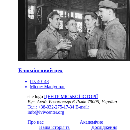
Блюмінговий цех
ID:
40148
Місце:
Маріуполь
site logo
ЦЕНТР МІСЬКОЇ ІСТОРІЇ
Вул. Акад. Богомольця 6
Львів 79005, Україна
Тел.: +38-032-275-17-34
E-mail:
info@lvivcenter.org
Про нас
Академічне
Наша історія та
Дослідження