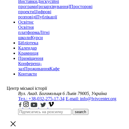
Виставки
Дискусійні
програми
[розархівування]
Просторові
проекти
Цифрові
розповіді
Публікації
Освітнє
Освітня
платформа
Літні
школи
Курси
Бібліотека
Календар
Крамниця
Приміщення
Конференц-
зал
Проживання
Кафе
Контакти
Центр міської історії
Вул. Акад. Богомольця 6
Львів 79005, Україна
Тел.: +38-032-275-17-34
E-mail: info@lvivcenter.org
search