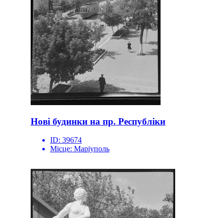
Нові будинки на пр. Республіки
ID:
39674
Місце:
Маріуполь