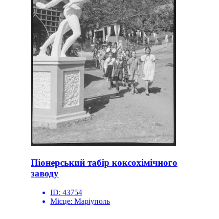
Піонерський табір коксохімічного
заводу
ID:
43754
Місце:
Маріуполь