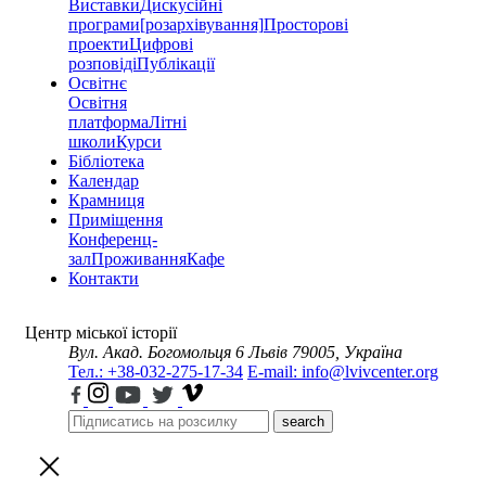
Виставки
Дискусійні
програми
[розархівування]
Просторові
проекти
Цифрові
розповіді
Публікації
Освітнє
Освітня
платформа
Літні
школи
Курси
Бібліотека
Календар
Крамниця
Приміщення
Конференц-
зал
Проживання
Кафе
Контакти
Центр міської історії
Вул. Акад. Богомольця 6
Львів 79005, Україна
Тел.: +38-032-275-17-34
E-mail: info@lvivcenter.org
search