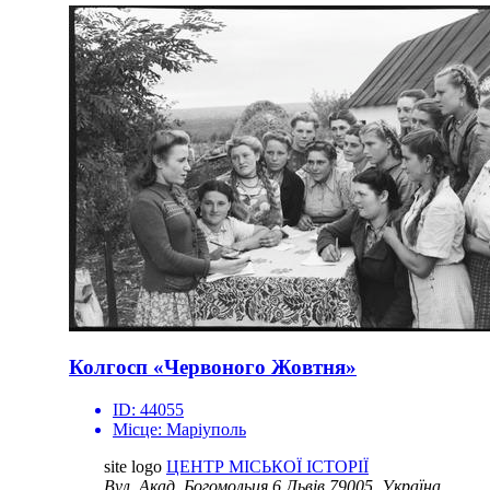
Колгосп «Червоного Жовтня»
ID:
44055
Місце:
Маріуполь
site logo
ЦЕНТР МІСЬКОЇ ІСТОРІЇ
Вул. Акад. Богомольця 6
Львів 79005, Україна