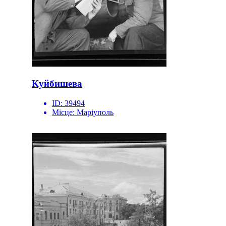
Куйбишева
ID:
39494
Місце:
Маріуполь