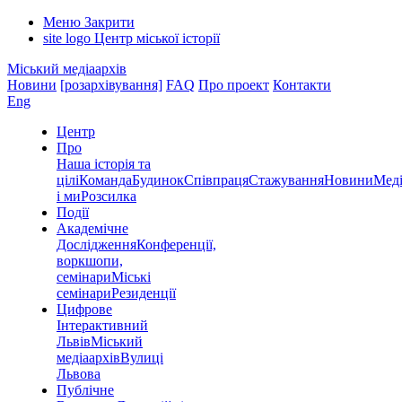
Меню
Закрити
site logo
Центр міської історії
Міський медіаархів
Новини
[розархівування]
FAQ
Про проект
Контакти
Eng
Центр
Про
Наша історія та
цілі
Команда
Будинок
Співпраця
Стажування
Новини
Меді
і ми
Розсилка
Події
Академічне
Дослідження
Конференції,
воркшопи,
семінари
Міські
семінари
Резиденції
Цифрове
Інтерактивний
Львів
Міський
медіаархів
Вулиці
Львова
Публічне