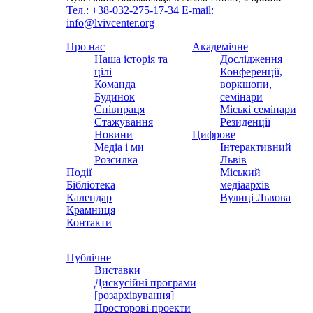
Тел.: +38-032-275-17-34
E-mail:
info@lvivcenter.org
Про нас
Академічне
Наша історія та
Дослідження
цілі
Конференції,
Команда
воркшопи,
Будинок
семінари
Співпраця
Міські семінари
Стажування
Резиденції
Новини
Цифрове
Медіа і ми
Інтерактивний
Розсилка
Львів
Події
Міський
Бібліотека
медіаархів
Календар
Вулиці Львова
Крамниця
Контакти
Публічне
Виставки
Дискусійні програми
[розархівування]
Просторові проекти