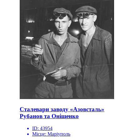
Сталевари заводу «Азовсталь»
Рубанов та Оніщенко
ID:
43954
Місце:
Маріуполь