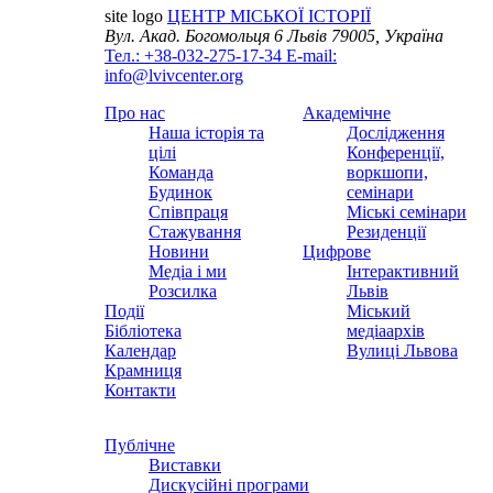
site logo
ЦЕНТР МІСЬКОЇ ІСТОРІЇ
Вул. Акад. Богомольця 6
Львів 79005, Україна
Тел.: +38-032-275-17-34
E-mail:
info@lvivcenter.org
Про нас
Академічне
Наша історія та
Дослідження
цілі
Конференції,
Команда
воркшопи,
Будинок
семінари
Співпраця
Міські семінари
Стажування
Резиденції
Новини
Цифрове
Медіа і ми
Інтерактивний
Розсилка
Львів
Події
Міський
Бібліотека
медіаархів
Календар
Вулиці Львова
Крамниця
Контакти
Публічне
Виставки
Дискусійні програми