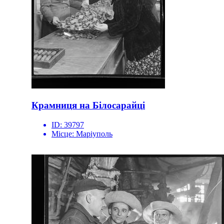
Крамниця на Білосарайці
ID:
39797
Місце:
Маріуполь