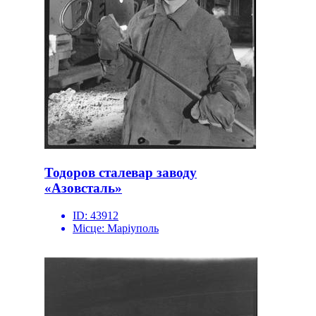
Тодоров сталевар заводу
«Азовсталь»
ID:
43912
Місце:
Маріуполь