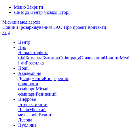
Меню
Закрити
site logo
Центр міської історії
Міський медіаархів
Новини
[розархівування]
FAQ
Про проект
Контакти
Eng
Центр
Про
Наша історія та
цілі
Команда
Будинок
Співпраця
Стажування
Новини
Меді
і ми
Розсилка
Події
Академічне
Дослідження
Конференції,
воркшопи,
семінари
Міські
семінари
Резиденції
Цифрове
Інтерактивний
Львів
Міський
медіаархів
Вулиці
Львова
Публічне