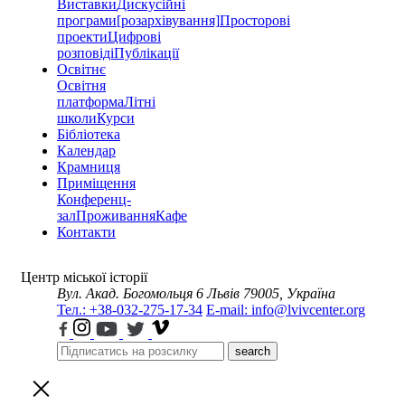
Виставки
Дискусійні
програми
[розархівування]
Просторові
проекти
Цифрові
розповіді
Публікації
Освітнє
Освітня
платформа
Літні
школи
Курси
Бібліотека
Календар
Крамниця
Приміщення
Конференц-
зал
Проживання
Кафе
Контакти
Центр міської історії
Вул. Акад. Богомольця 6
Львів 79005, Україна
Тел.: +38-032-275-17-34
E-mail: info@lvivcenter.org
search