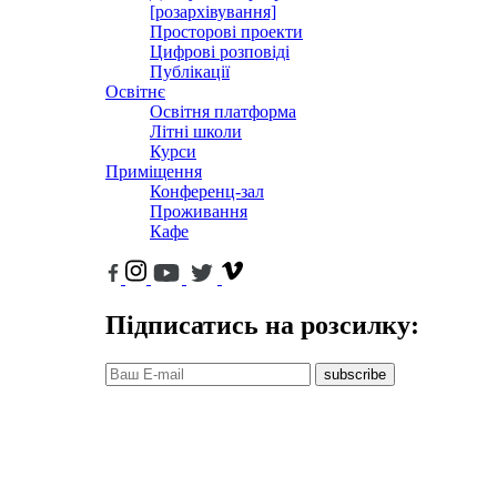
[розархівування]
Просторові проекти
Цифрові розповіді
Публікації
Освітнє
Освітня платформа
Літні школи
Курси
Приміщення
Конференц-зал
Проживання
Кафе
Підписатись на розсилку:
subscribe