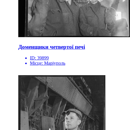
Доменщики четвертої печі
ID:
39899
Місце:
Маріуполь