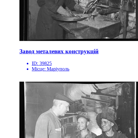
Завод металевих конструкцій
ID:
39825
Місце:
Маріуполь