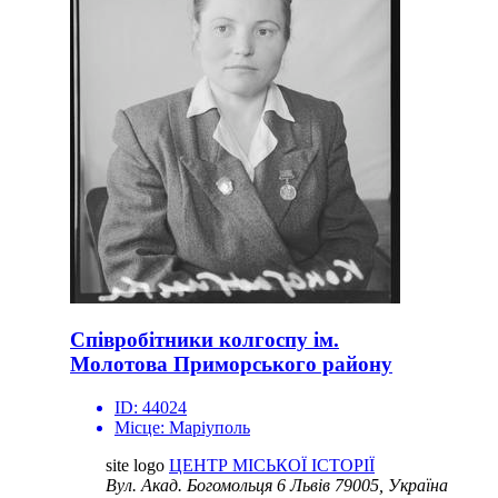
Співробітники колгоспу ім.
Молотова Приморського району
ID:
44024
Місце:
Маріуполь
site logo
ЦЕНТР МІСЬКОЇ ІСТОРІЇ
Вул. Акад. Богомольця 6
Львів 79005, Україна