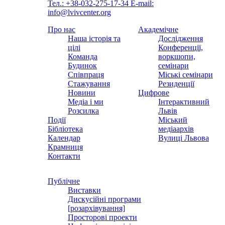
Тел.: +38-032-275-17-34
E-mail:
info@lvivcenter.org
Про нас
Академічне
Наша історія та
Дослідження
цілі
Конференції,
Команда
воркшопи,
Будинок
семінари
Співпраця
Міські семінари
Стажування
Резиденції
Новини
Цифрове
Медіа і ми
Інтерактивний
Розсилка
Львів
Події
Міський
Бібліотека
медіаархів
Календар
Вулиці Львова
Крамниця
Контакти
Публічне
Виставки
Дискусійні програми
[розархівування]
Просторові проекти