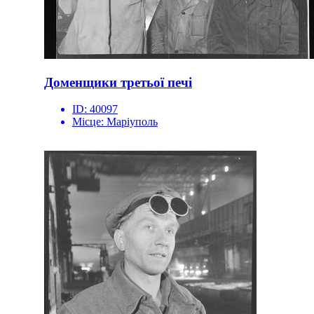
Доменщики третьої печі
ID:
40097
Місце:
Маріуполь