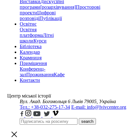
Виставки
Дискусійні
програми
[розархівування]
Просторові
проекти
Цифрові
розповіді
Публікації
Освітнє
Освітня
платформа
Літні
школи
Курси
Бібліотека
Календар
Крамниця
Приміщення
Конференц-
зал
Проживання
Кафе
Контакти
Центр міської історії
Вул. Акад. Богомольця 6
Львів 79005, Україна
Тел.: +38-032-275-17-34
E-mail: info@lvivcenter.org
search