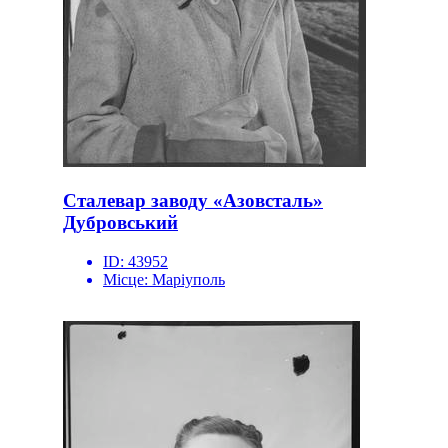
Сталевар заводу «Азовсталь»
Дубровський
ID:
43952
Місце:
Маріуполь