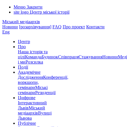
Меню
Закрити
site logo
Центр міської історії
Міський медіаархів
Новини
[розархівування]
FAQ
Про проект
Контакти
Eng
Центр
Про
Наша історія та
цілі
Команда
Будинок
Співпраця
Стажування
Новини
Меді
і ми
Розсилка
Події
Академічне
Дослідження
Конференції,
воркшопи,
семінари
Міські
семінари
Резиденції
Цифрове
Інтерактивний
Львів
Міський
медіаархів
Вулиці
Львова
Публічне