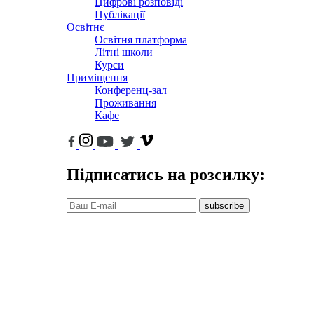
Цифрові розповіді
Публікації
Освітнє
Освітня платформа
Літні школи
Курси
Приміщення
Конференц-зал
Проживання
Кафе
Підписатись на розсилку:
subscribe