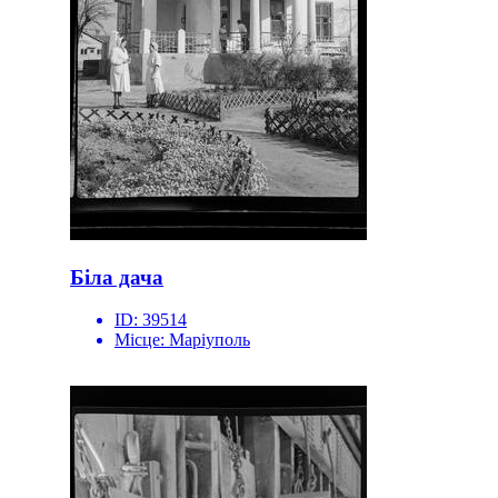
Біла дача
ID:
39514
Місце:
Маріуполь