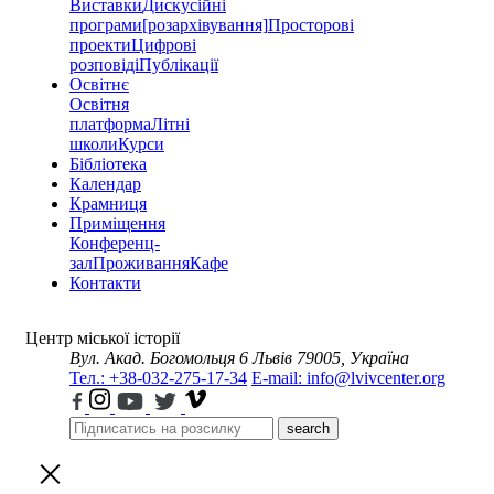
Виставки
Дискусійні
програми
[розархівування]
Просторові
проекти
Цифрові
розповіді
Публікації
Освітнє
Освітня
платформа
Літні
школи
Курси
Бібліотека
Календар
Крамниця
Приміщення
Конференц-
зал
Проживання
Кафе
Контакти
Центр міської історії
Вул. Акад. Богомольця 6
Львів 79005, Україна
Тел.: +38-032-275-17-34
E-mail: info@lvivcenter.org
search