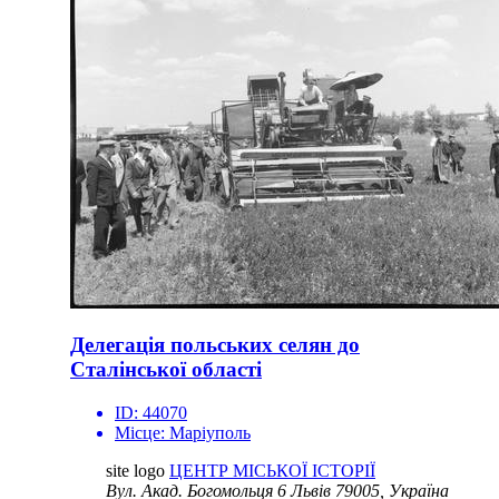
Делегація польських селян до
Сталінської області
ID:
44070
Місце:
Маріуполь
site logo
ЦЕНТР МІСЬКОЇ ІСТОРІЇ
Вул. Акад. Богомольця 6
Львів 79005, Україна