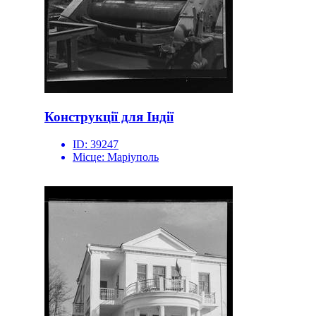
Конструкції для Індії
ID:
39247
Місце:
Маріуполь