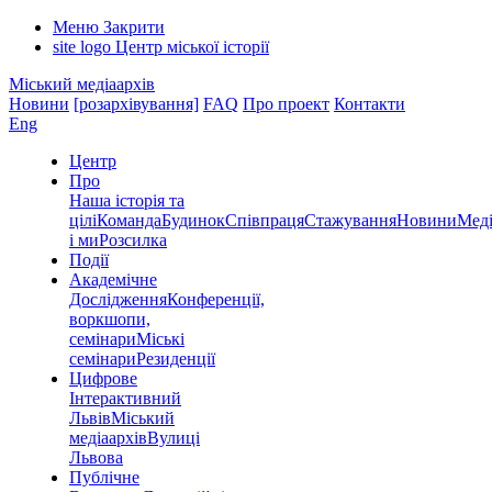
Меню
Закрити
site logo
Центр міської історії
Міський медіаархів
Новини
[розархівування]
FAQ
Про проект
Контакти
Eng
Центр
Про
Наша історія та
цілі
Команда
Будинок
Співпраця
Стажування
Новини
Меді
і ми
Розсилка
Події
Академічне
Дослідження
Конференції,
воркшопи,
семінари
Міські
семінари
Резиденції
Цифрове
Інтерактивний
Львів
Міський
медіаархів
Вулиці
Львова
Публічне