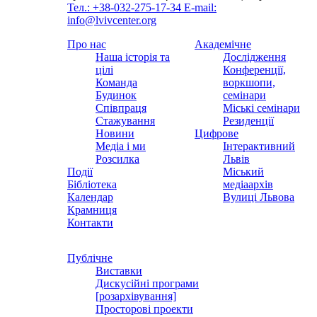
Тел.: +38-032-275-17-34
E-mail:
info@lvivcenter.org
Про нас
Академічне
Наша історія та
Дослідження
цілі
Конференції,
Команда
воркшопи,
Будинок
семінари
Співпраця
Міські семінари
Стажування
Резиденції
Новини
Цифрове
Медіа і ми
Інтерактивний
Розсилка
Львів
Події
Міський
Бібліотека
медіаархів
Календар
Вулиці Львова
Крамниця
Контакти
Публічне
Виставки
Дискусійні програми
[розархівування]
Просторові проекти