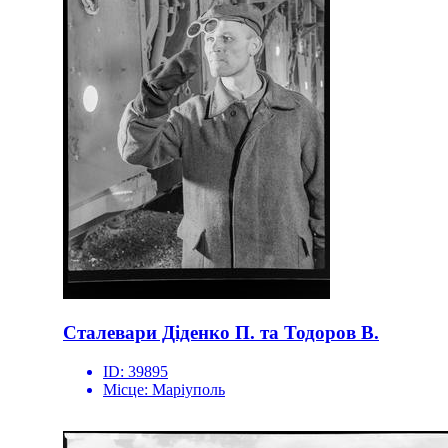
Сталевари Діденко П. та Тодоров В.
ID:
39895
Місце:
Маріуполь