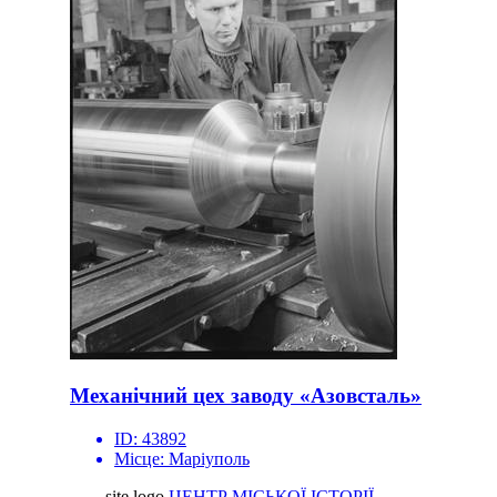
Механічний цех заводу «Азовсталь»
ID:
43892
Місце:
Маріуполь
site logo
ЦЕНТР МІСЬКОЇ ІСТОРІЇ