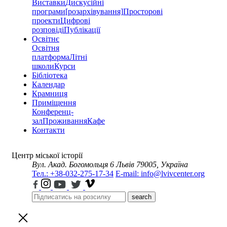
Виставки
Дискусійні
програми
[розархівування]
Просторові
проекти
Цифрові
розповіді
Публікації
Освітнє
Освітня
платформа
Літні
школи
Курси
Бібліотека
Календар
Крамниця
Приміщення
Конференц-
зал
Проживання
Кафе
Контакти
Центр міської історії
Вул. Акад. Богомольця 6
Львів 79005, Україна
Тел.: +38-032-275-17-34
E-mail: info@lvivcenter.org
search