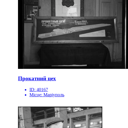
Прокатний цех
ID:
40167
Місце:
Маріуполь