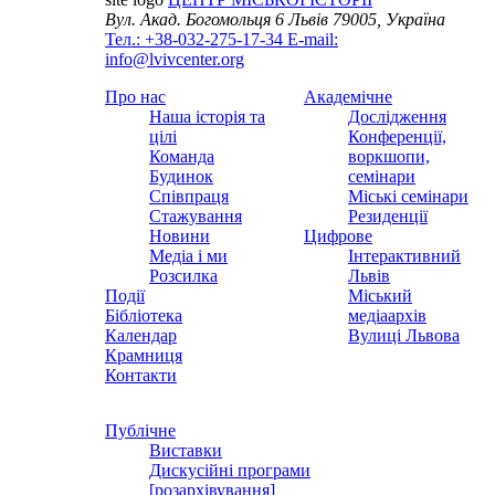
Вул. Акад. Богомольця 6
Львів 79005, Україна
Тел.: +38-032-275-17-34
E-mail:
info@lvivcenter.org
Про нас
Академічне
Наша історія та
Дослідження
цілі
Конференції,
Команда
воркшопи,
Будинок
семінари
Співпраця
Міські семінари
Стажування
Резиденції
Новини
Цифрове
Медіа і ми
Інтерактивний
Розсилка
Львів
Події
Міський
Бібліотека
медіаархів
Календар
Вулиці Львова
Крамниця
Контакти
Публічне
Виставки
Дискусійні програми
[розархівування]