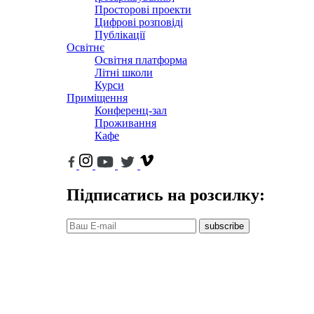
Просторові проекти
Цифрові розповіді
Публікації
Освітнє
Освітня платформа
Літні школи
Курси
Приміщення
Конференц-зал
Проживання
Кафе
Підписатись на розсилку:
subscribe