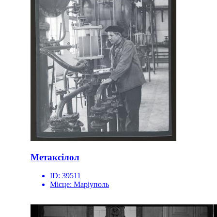
Метаксілол
ID:
39511
Місце:
Маріуполь