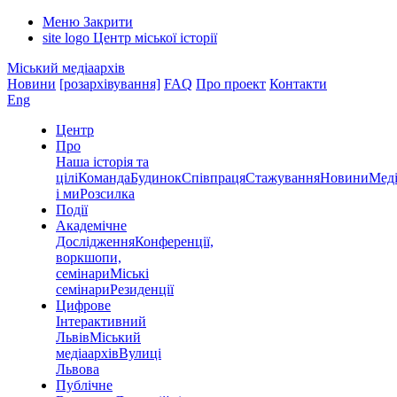
Меню
Закрити
site logo
Центр міської історії
Міський медіаархів
Новини
[розархівування]
FAQ
Про проект
Контакти
Eng
Центр
Про
Наша історія та
цілі
Команда
Будинок
Співпраця
Стажування
Новини
Меді
і ми
Розсилка
Події
Академічне
Дослідження
Конференції,
воркшопи,
семінари
Міські
семінари
Резиденції
Цифрове
Інтерактивний
Львів
Міський
медіаархів
Вулиці
Львова
Публічне