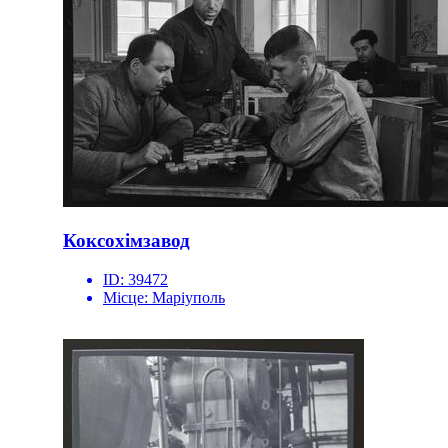
Коксохімзавод
ID:
39472
Місце:
Маріуполь