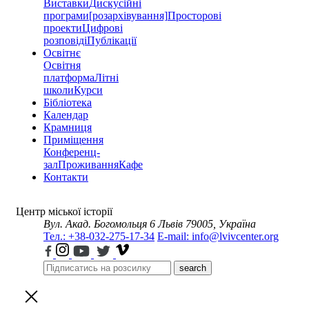
Виставки
Дискусійні
програми
[розархівування]
Просторові
проекти
Цифрові
розповіді
Публікації
Освітнє
Освітня
платформа
Літні
школи
Курси
Бібліотека
Календар
Крамниця
Приміщення
Конференц-
зал
Проживання
Кафе
Контакти
Центр міської історії
Вул. Акад. Богомольця 6
Львів 79005, Україна
Тел.: +38-032-275-17-34
E-mail: info@lvivcenter.org
search