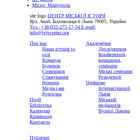
Місце:
Маріуполь
site logo
ЦЕНТР МІСЬКОЇ ІСТОРІЇ
Вул. Акад. Богомольця 6
Львів 79005, Україна
Тел.: +38-032-275-17-34
E-mail:
info@lvivcenter.org
Про нас
Академічне
Наша історія та
Дослідження
цілі
Конференції,
Команда
воркшопи,
Будинок
семінари
Співпраця
Міські семінари
Стажування
Резиденції
Новини
Цифрове
Медіа і ми
Інтерактивний
Розсилка
Львів
Події
Міський
Бібліотека
медіаархів
Календар
Вулиці Львова
Крамниця
Контакти
Публічне