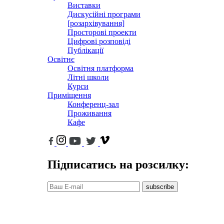
Виставки
Дискусійні програми
[розархівування]
Просторові проекти
Цифрові розповіді
Публікації
Освітнє
Освітня платформа
Літні школи
Курси
Приміщення
Конференц-зал
Проживання
Кафе
Підписатись на розсилку:
subscribe