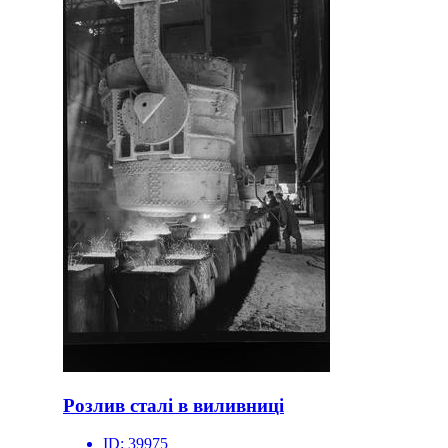
Розлив сталі в виливниці
ID:
39975