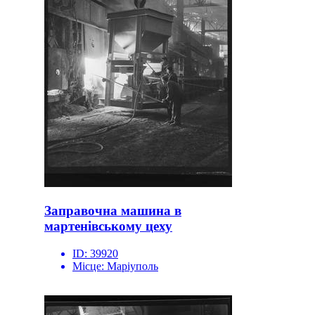
Заправочна машина в
мартенівському цеху
ID:
39920
Місце:
Маріуполь