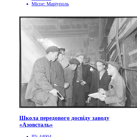
Місце:
Маріуполь
Школа передового досвіду заводу
«Азовсталь»
ID:
44004