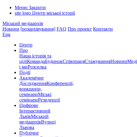
Меню
Закрити
site logo
Центр міської історії
Міський медіаархів
Новини
[розархівування]
FAQ
Про проект
Контакти
Eng
Центр
Про
Наша історія та
цілі
Команда
Будинок
Співпраця
Стажування
Новини
Меді
і ми
Розсилка
Події
Академічне
Дослідження
Конференції,
воркшопи,
семінари
Міські
семінари
Резиденції
Цифрове
Інтерактивний
Львів
Міський
медіаархів
Вулиці
Львова
Публічне