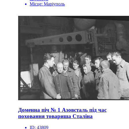
Місце:
Маріуполь
Доменна піч № 1 Азовсталь під час
поховання товариша Сталіна
ID:
43809