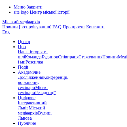
Меню
Закрити
site logo
Центр міської історії
Міський медіаархів
Новини
[розархівування]
FAQ
Про проект
Контакти
Eng
Центр
Про
Наша історія та
цілі
Команда
Будинок
Співпраця
Стажування
Новини
Меді
і ми
Розсилка
Події
Академічне
Дослідження
Конференції,
воркшопи,
семінари
Міські
семінари
Резиденції
Цифрове
Інтерактивний
Львів
Міський
медіаархів
Вулиці
Львова
Публічне