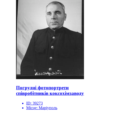
Погрудні фотопортрети
співробітників коксохімзаводу
ID:
39273
Місце:
Маріуполь