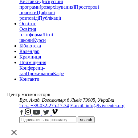
Виставки
Дискусійні
програми
[розархівування]
Просторові
проекти
Цифрові
розповіді
Публікації
Освітнє
Освітня
платформа
Літні
школи
Курси
Бібліотека
Календар
Крамниця
Приміщення
Конференц-
зал
Проживання
Кафе
Контакти
Центр міської історії
Вул. Акад. Богомольця 6
Львів 79005, Україна
Тел.: +38-032-275-17-34
E-mail: info@lvivcenter.org
search