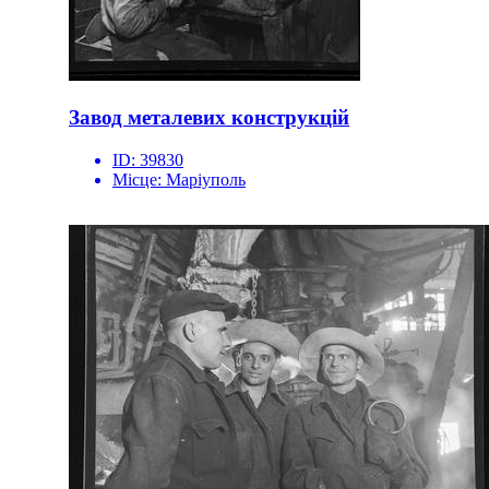
Завод металевих конструкцій
ID:
39830
Місце:
Маріуполь