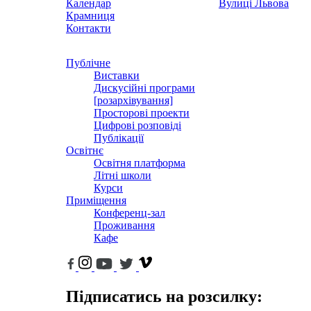
Календар
Вулиці Львова
Крамниця
Контакти
Публічне
Виставки
Дискусійні програми
[розархівування]
Просторові проекти
Цифрові розповіді
Публікації
Освітнє
Освітня платформа
Літні школи
Курси
Приміщення
Конференц-зал
Проживання
Кафе
Підписатись на розсилку: