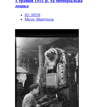
1 травня 1951 р. та меморіальна
дошка
ID:
39559
Місце:
Маріуполь