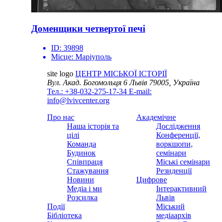
Доменщики четвертої печі
ID:
39898
Місце:
Маріуполь
site logo
ЦЕНТР МІСЬКОЇ ІСТОРІЇ
Вул. Акад. Богомольця 6
Львів 79005, Україна
Тел.: +38-032-275-17-34
E-mail:
info@lvivcenter.org
Про нас
Академічне
Наша історія та
Дослідження
цілі
Конференції,
Команда
воркшопи,
Будинок
семінари
Співпраця
Міські семінари
Стажування
Резиденції
Новини
Цифрове
Медіа і ми
Інтерактивний
Розсилка
Львів
Події
Міський
Бібліотека
медіаархів