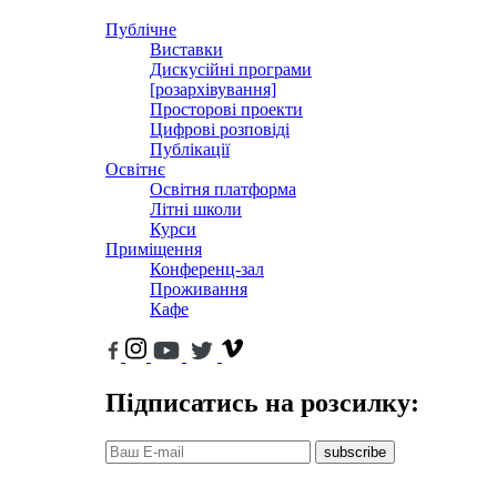
Публічне
Виставки
Дискусійні програми
[розархівування]
Просторові проекти
Цифрові розповіді
Публікації
Освітнє
Освітня платформа
Літні школи
Курси
Приміщення
Конференц-зал
Проживання
Кафе
Підписатись на розсилку:
subscribe