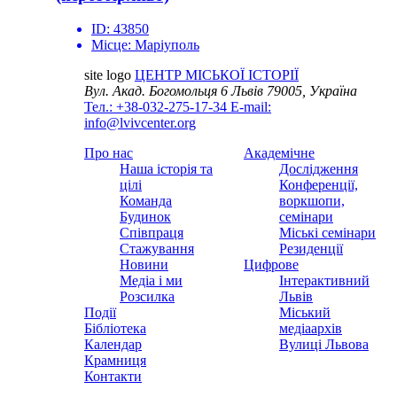
ID:
43850
Місце:
Маріуполь
site logo
ЦЕНТР МІСЬКОЇ ІСТОРІЇ
Вул. Акад. Богомольця 6
Львів 79005, Україна
Тел.: +38-032-275-17-34
E-mail:
info@lvivcenter.org
Про нас
Академічне
Наша історія та
Дослідження
цілі
Конференції,
Команда
воркшопи,
Будинок
семінари
Співпраця
Міські семінари
Стажування
Резиденції
Новини
Цифрове
Медіа і ми
Інтерактивний
Розсилка
Львів
Події
Міський
Бібліотека
медіаархів
Календар
Вулиці Львова
Крамниця
Контакти