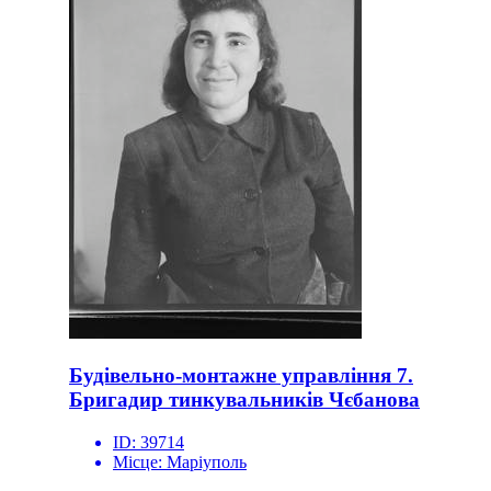
Будівельно-монтажне управління 7.
Бригадир тинкувальників Чєбанова
ID:
39714
Місце:
Маріуполь