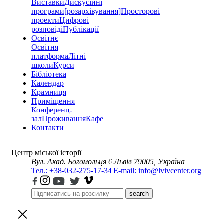
Виставки
Дискусійні
програми
[розархівування]
Просторові
проекти
Цифрові
розповіді
Публікації
Освітнє
Освітня
платформа
Літні
школи
Курси
Бібліотека
Календар
Крамниця
Приміщення
Конференц-
зал
Проживання
Кафе
Контакти
Центр міської історії
Вул. Акад. Богомольця 6
Львів 79005, Україна
Тел.: +38-032-275-17-34
E-mail: info@lvivcenter.org
search