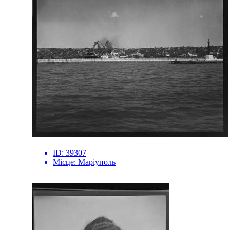
ID:
39307
Місце:
Маріуполь