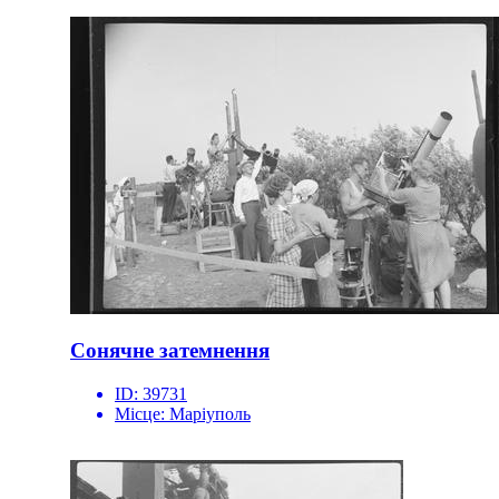
Сонячне затемнення
ID:
39731
Місце:
Маріуполь