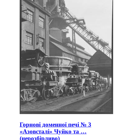
Горнові доменної печі № 3
«Азовсталі» Чуйко та …
(нерозбірливо)