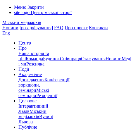
Меню
Закрити
site logo
Центр міської історії
Міський медіаархів
Новини
[розархівування]
FAQ
Про проект
Контакти
Eng
Центр
Про
Наша історія та
цілі
Команда
Будинок
Співпраця
Стажування
Новини
Меді
і ми
Розсилка
Події
Академічне
Дослідження
Конференції,
воркшопи,
семінари
Міські
семінари
Резиденції
Цифрове
Інтерактивний
Львів
Міський
медіаархів
Вулиці
Львова
Публічне