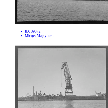
ID:
39372
Місце:
Маріуполь