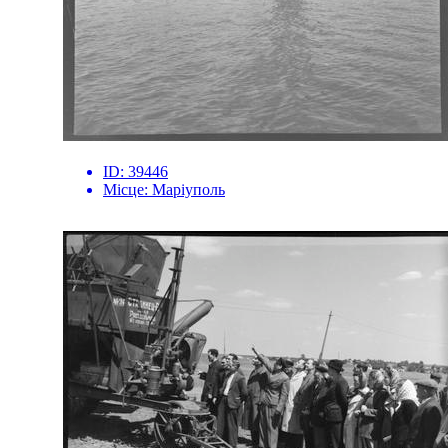
ID:
39446
Місце:
Маріуполь