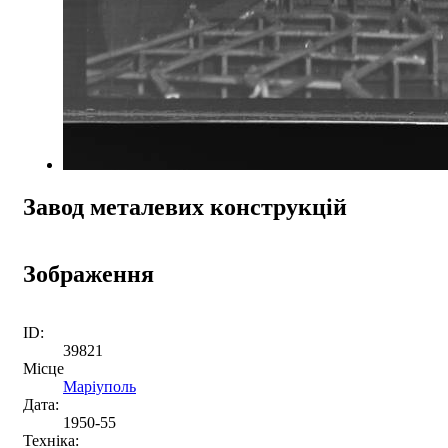
Завод металевих конструкцій
Зображення
ID:
39821
Місце
Маріуполь
Дата:
1950-55
Техніка: