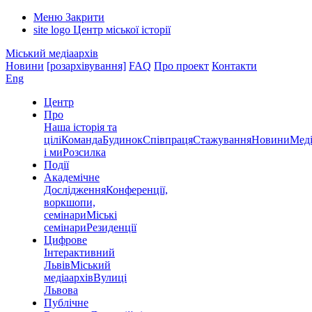
Меню
Закрити
site logo
Центр міської історії
Міський медіаархів
Новини
[розархівування]
FAQ
Про проект
Контакти
Eng
Центр
Про
Наша історія та
цілі
Команда
Будинок
Співпраця
Стажування
Новини
Меді
і ми
Розсилка
Події
Академічне
Дослідження
Конференції,
воркшопи,
семінари
Міські
семінари
Резиденції
Цифрове
Інтерактивний
Львів
Міський
медіаархів
Вулиці
Львова
Публічне