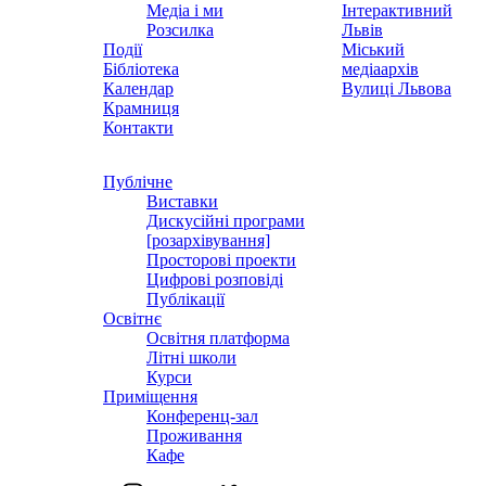
Медіа і ми
Інтерактивний
Розсилка
Львів
Події
Міський
Бібліотека
медіаархів
Календар
Вулиці Львова
Крамниця
Контакти
Публічне
Виставки
Дискусійні програми
[розархівування]
Просторові проекти
Цифрові розповіді
Публікації
Освітнє
Освітня платформа
Літні школи
Курси
Приміщення
Конференц-зал
Проживання
Кафе