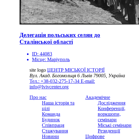
Делегація польських селян до
Сталінської області
ID:
44083
Місце:
Маріуполь
site logo
ЦЕНТР МІСЬКОЇ ІСТОРІЇ
Вул. Акад. Богомольця 6
Львів 79005, Україна
Тел.: +38-032-275-17-34
E-mail:
info@lvivcenter.org
Про нас
Академічне
Наша історія та
Дослідження
цілі
Конференції,
Команда
воркшопи,
Будинок
семінари
Співпраця
Міські семінари
Стажування
Резиденції
Новини
Цифрове