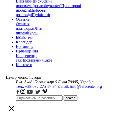
Виставки
Дискусійні
програми
[розархівування]
Просторові
проекти
Цифрові
розповіді
Публікації
Освітнє
Освітня
платформа
Літні
школи
Курси
Бібліотека
Календар
Крамниця
Приміщення
Конференц-
зал
Проживання
Кафе
Контакти
Центр міської історії
Вул. Акад. Богомольця 6
Львів 79005, Україна
Тел.: +38-032-275-17-34
E-mail: info@lvivcenter.org
search