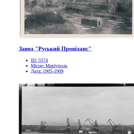
Завод "Руський Провіданс"
ID:
5574
Місце:
Маріуполь
Дата:
1905-1909