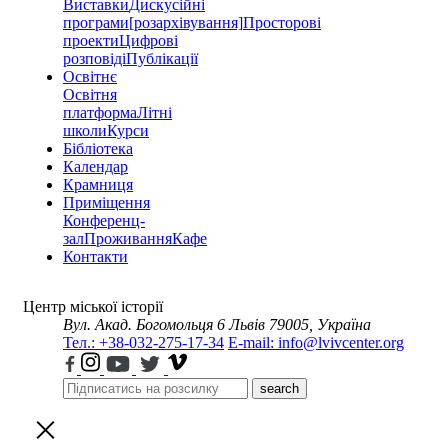
Виставки
Дискусійні
програми
[розархівування]
Просторові
проекти
Цифрові
розповіді
Публікації
Освітнє
Освітня
платформа
Літні
школи
Курси
Бібліотека
Календар
Крамниця
Приміщення
Конференц-
зал
Проживання
Кафе
Контакти
Центр міської історії
Вул. Акад. Богомольця 6
Львів 79005, Україна
Тел.: +38-032-275-17-34
E-mail: info@lvivcenter.org
search