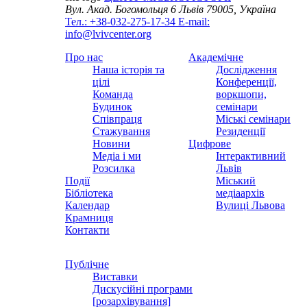
Вул. Акад. Богомольця 6
Львів 79005, Україна
Тел.: +38-032-275-17-34
E-mail:
info@lvivcenter.org
Про нас
Академічне
Наша історія та
Дослідження
цілі
Конференції,
Команда
воркшопи,
Будинок
семінари
Співпраця
Міські семінари
Стажування
Резиденції
Новини
Цифрове
Медіа і ми
Інтерактивний
Розсилка
Львів
Події
Міський
Бібліотека
медіаархів
Календар
Вулиці Львова
Крамниця
Контакти
Публічне
Виставки
Дискусійні програми
[розархівування]