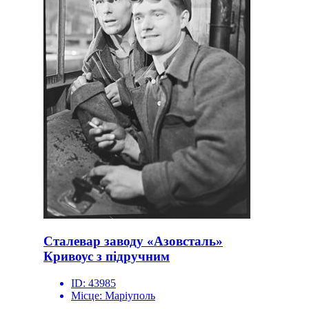
Сталевар заводу «Азовсталь»
Кривоус з підручним
ID:
43985
Місце:
Маріуполь