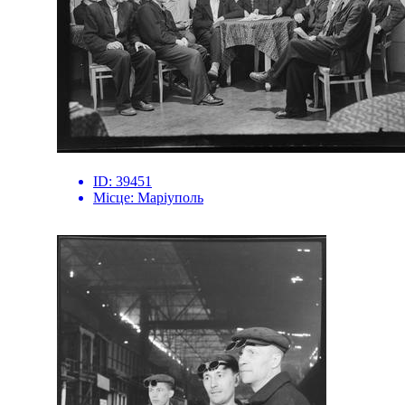
ID:
39451
Місце:
Маріуполь