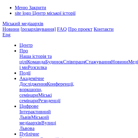
Меню
Закрити
site logo
Центр міської історії
Міський медіаархів
Новини
[розархівування]
FAQ
Про проект
Контакти
Eng
Центр
Про
Наша історія та
цілі
Команда
Будинок
Співпраця
Стажування
Новини
Меді
і ми
Розсилка
Події
Академічне
Дослідження
Конференції,
воркшопи,
семінари
Міські
семінари
Резиденції
Цифрове
Інтерактивний
Львів
Міський
медіаархів
Вулиці
Львова
Публічне