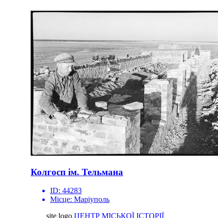
Колгосп ім. Тельмана
ID:
44283
Місце:
Маріуполь
site logo
ЦЕНТР МІСЬКОЇ ІСТОРІЇ