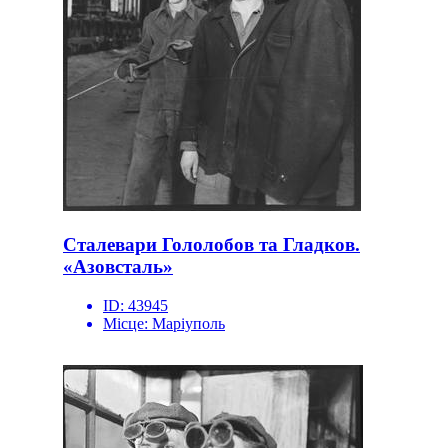
Сталевари Гололобов та Гладков.
«Азовсталь»
ID:
43945
Місце:
Маріуполь