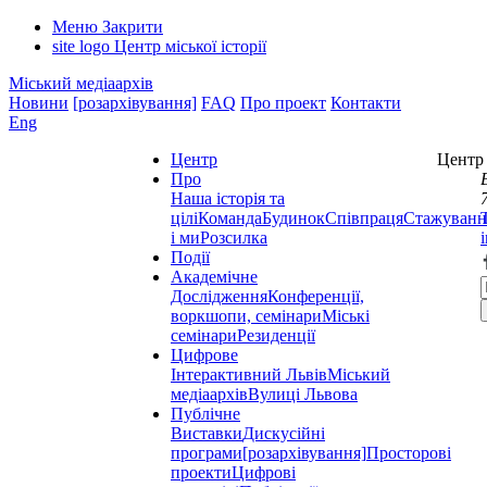
Меню
Закрити
site logo
Центр міської історії
Міський медіаархів
Новини
[розархівування]
FAQ
Про проект
Контакти
Eng
Центр
Центр 
Про
Наша історія та
цілі
Команда
Будинок
Співпраця
Стажуванн
і ми
Розсилка
Події
Академічне
Дослідження
Конференції,
воркшопи, семінари
Міські
семінари
Резиденції
Цифрове
Інтерактивний Львів
Міський
медіаархів
Вулиці Львова
Публічне
Виставки
Дискусійні
програми
[розархівування]
Просторові
проекти
Цифрові