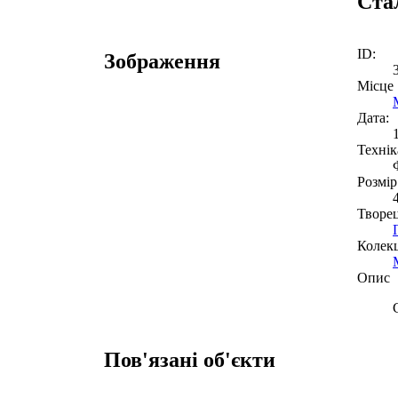
Ста
ID:
Зображення
Місце
Дата:
Технік
Розмір
Творе
Колекц
Опис
Пов'язані об'єкти