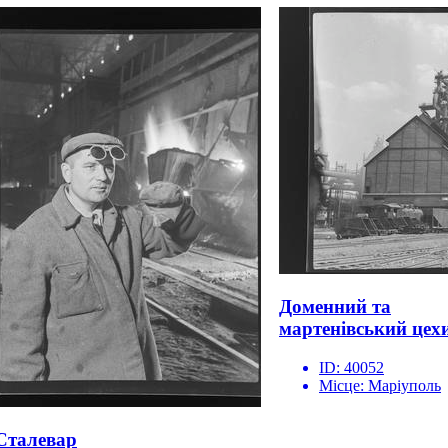
Доменний та
мартенівський цех
ID:
40052
Місце:
Маріуполь
Сталевар