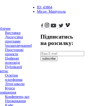
ID:
43864
Місце:
Маріуполь
блічне
Виставки
Підписатись
Дискусійні
програми
на розсилку:
[розархівування]
Просторові
проекти
Цифрові
subscribe
розповіді
Публікації
вітнє
Освітня
платформа
Літні школи
Курси
иміщення
Конференц-зал
Проживання
Кафе