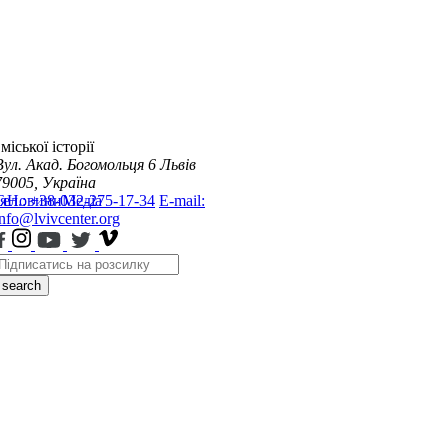
міської історії
Вул. Акад. Богомольця 6
Львів
79005, Україна
я
Тел.: +38-032-275-17-34
Новини
Медіа
E-mail:
info@lvivcenter.org
search