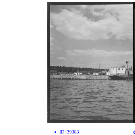
ID:
39383