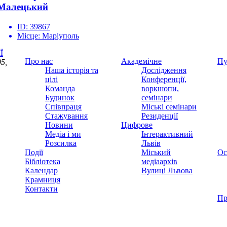
Малецький
ID:
39867
Місце:
Маріуполь
Ї
Про нас
Академічне
Пу
5,
Наша історія та
Дослідження
цілі
Конференції,
Команда
воркшопи,
Будинок
семінари
Співпраця
Міські семінари
Стажування
Резиденції
Новини
Цифрове
Медіа і ми
Інтерактивний
Розсилка
Львів
Події
Міський
Ос
Бібліотека
медіаархів
Календар
Вулиці Львова
Крамниця
Контакти
Пр