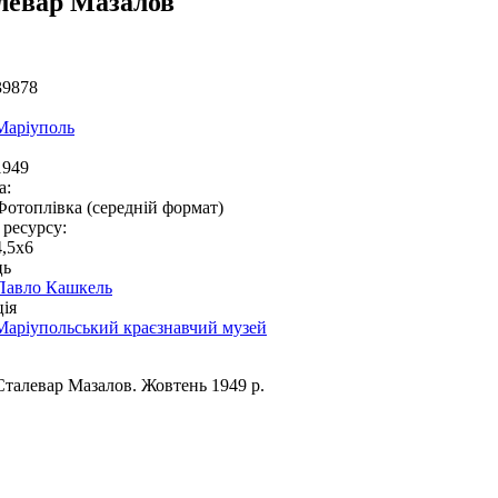
левар Мазалов
39878
Маріуполь
1949
а:
Фотоплівка (середній формат)
 ресурсу:
4,5x6
ць
Павло Кашкель
ія
Маріупольський краєзнавчий музей
Сталевар Мазалов. Жовтень 1949 р.