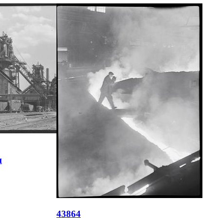
и
43864