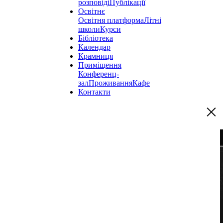
розповіді
Публікації
Освітнє
Освітня платформа
Літні
школи
Курси
Бібліотека
Календар
Крамниця
Приміщення
Конференц-
зал
Проживання
Кафе
Контакти