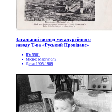
Загальний вигляд металургійного
заводу Т-ва «Руський Провіданс»
ID:
5581
Місце:
Маріуполь
Дата:
1905-1909