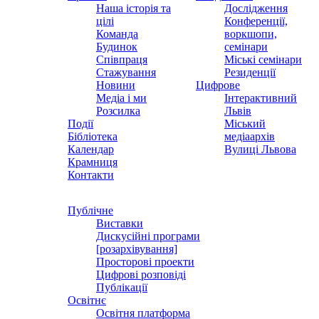
Наша історія та
Дослідження
цілі
Конференції,
Команда
воркшопи,
Будинок
семінари
Співпраця
Міські семінари
Стажування
Резиденції
Новини
Цифрове
Медіа і ми
Інтерактивний
Розсилка
Львів
Події
Міський
Бібліотека
медіаархів
Календар
Вулиці Львова
Крамниця
Контакти
Публічне
Виставки
Дискусійні програми
[розархівування]
Просторові проекти
Цифрові розповіді
Публікації
Освітнє
Освітня платформа