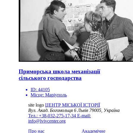
Приморська школа механізації
сільського господарства
ID:
44105
Місце:
Маріуполь
site logo
ЦЕНТР МІСЬКОЇ ІСТОРІЇ
Вул. Акад. Богомольця 6
Львів 79005, Україна
Тел.: +38-032-275-17-34
E-mail:
info@lvivcenter.org
Про нас
Академічне