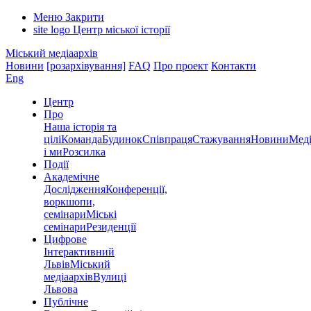
Меню
Закрити
site logo
Центр міської історії
Міський медіаархів
Новини
[розархівування]
FAQ
Про проект
Контакти
Eng
Центр
Про
Наша історія та
цілі
Команда
Будинок
Співпраця
Стажування
Новини
Меді
і ми
Розсилка
Події
Академічне
Дослідження
Конференції,
воркшопи,
семінари
Міські
семінари
Резиденції
Цифрове
Інтерактивний
Львів
Міський
медіаархів
Вулиці
Львова
Публічне