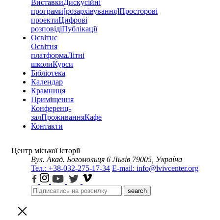
Виставки
Дискусійні
програми
[розархівування]
Просторові
проекти
Цифрові
розповіді
Публікації
Освітнє
Освітня
платформа
Літні
школи
Курси
Бібліотека
Календар
Крамниця
Приміщення
Конференц-
зал
Проживання
Кафе
Контакти
Центр міської історії
Вул. Акад. Богомольця 6
Львів 79005, Україна
Тел.: +38-032-275-17-34
E-mail: info@lvivcenter.org
search