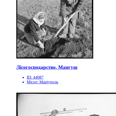
Лісогосподарство. Мангуш
ID:
44087
Місце:
Маріуполь