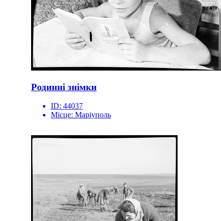
Родинні знімки
ID:
44037
Місце:
Маріуполь