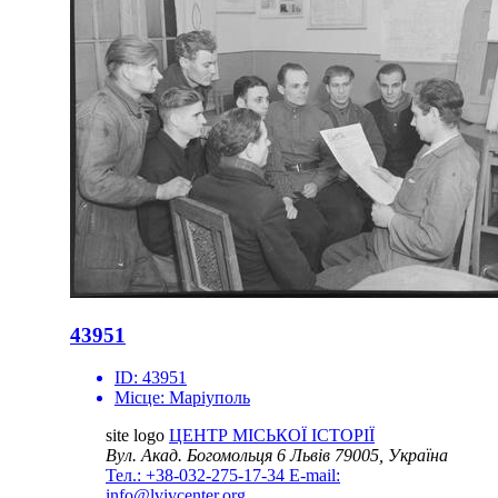
43951
ID:
43951
Місце:
Маріуполь
site logo
ЦЕНТР МІСЬКОЇ ІСТОРІЇ
Вул. Акад. Богомольця 6
Львів 79005, Україна
Тел.: +38-032-275-17-34
E-mail:
info@lvivcenter.org