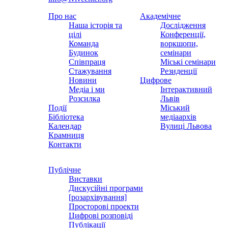
Про нас
Академічне
Наша історія та
Дослідження
цілі
Конференції,
Команда
воркшопи,
Будинок
семінари
Співпраця
Міські семінари
Стажування
Резиденції
Новини
Цифрове
Медіа і ми
Інтерактивний
Розсилка
Львів
Події
Міський
Бібліотека
медіаархів
Календар
Вулиці Львова
Крамниця
Контакти
Публічне
Виставки
Дискусійні програми
[розархівування]
Просторові проекти
Цифрові розповіді
Публікації