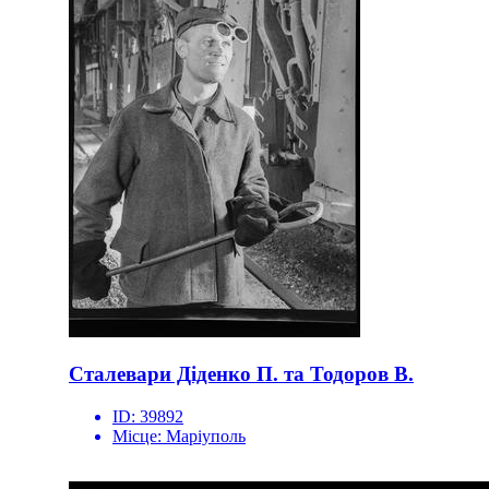
Сталевари Діденко П. та Тодоров В.
ID:
39892
Місце:
Маріуполь