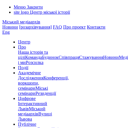
Меню
Закрити
site logo
Центр міської історії
Міський медіаархів
Новини
[розархівування]
FAQ
Про проект
Контакти
Eng
Центр
Про
Наша історія та
цілі
Команда
Будинок
Співпраця
Стажування
Новини
Меді
і ми
Розсилка
Події
Академічне
Дослідження
Конференції,
воркшопи,
семінари
Міські
семінари
Резиденції
Цифрове
Інтерактивний
Львів
Міський
медіаархів
Вулиці
Львова
Публічне