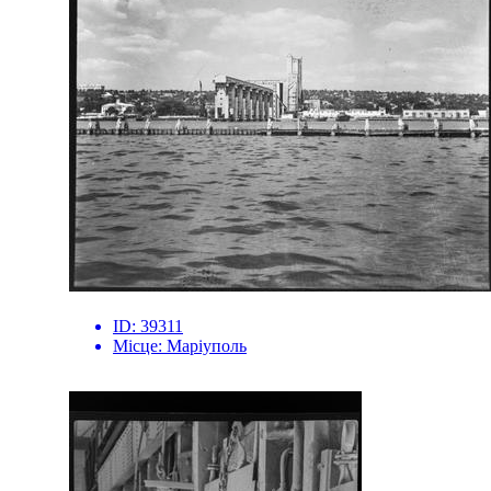
ID:
39311
Місце:
Маріуполь