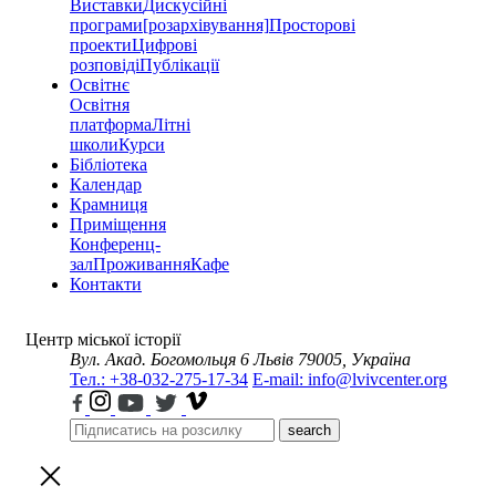
Виставки
Дискусійні
програми
[розархівування]
Просторові
проекти
Цифрові
розповіді
Публікації
Освітнє
Освітня
платформа
Літні
школи
Курси
Бібліотека
Календар
Крамниця
Приміщення
Конференц-
зал
Проживання
Кафе
Контакти
Центр міської історії
Вул. Акад. Богомольця 6
Львів 79005, Україна
Тел.: +38-032-275-17-34
E-mail: info@lvivcenter.org
search