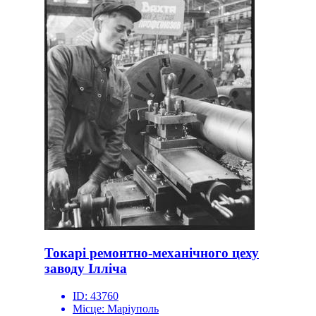
Токарі ремонтно-механічного цеху
заводу Ілліча
ID:
43760
Місце:
Маріуполь