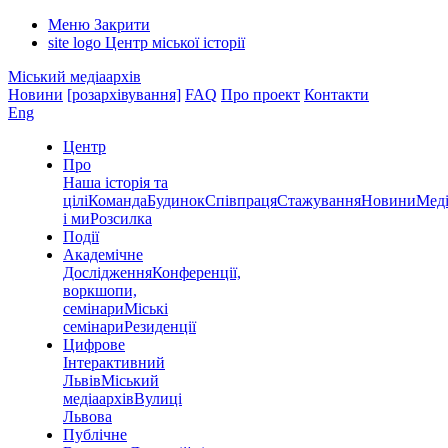
Меню
Закрити
site logo
Центр міської історії
Міський медіаархів
Новини
[розархівування]
FAQ
Про проект
Контакти
Eng
Центр
Про
Наша історія та
цілі
Команда
Будинок
Співпраця
Стажування
Новини
Меді
і ми
Розсилка
Події
Академічне
Дослідження
Конференції,
воркшопи,
семінари
Міські
семінари
Резиденції
Цифрове
Інтерактивний
Львів
Міський
медіаархів
Вулиці
Львова
Публічне