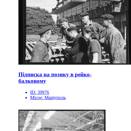
Підписка на позику в рейко-
балковому
ID:
39976
Місце:
Маріуполь