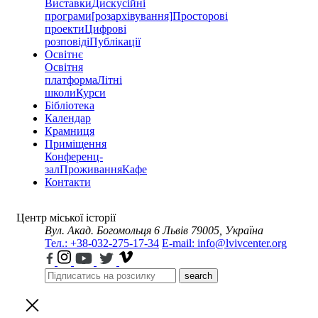
Виставки
Дискусійні
програми
[розархівування]
Просторові
проекти
Цифрові
розповіді
Публікації
Освітнє
Освітня
платформа
Літні
школи
Курси
Бібліотека
Календар
Крамниця
Приміщення
Конференц-
зал
Проживання
Кафе
Контакти
Центр міської історії
Вул. Акад. Богомольця 6
Львів 79005, Україна
Тел.: +38-032-275-17-34
E-mail: info@lvivcenter.org
search