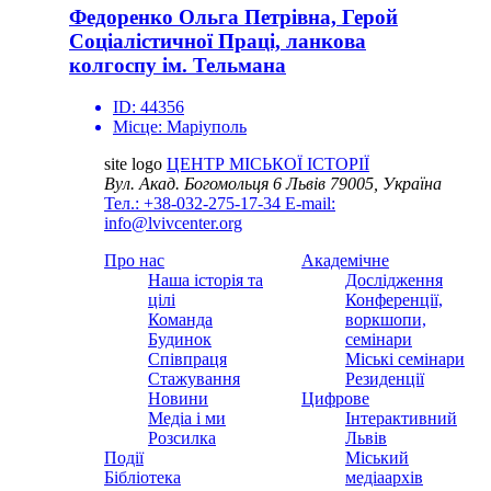
Федоренко Ольга Петрівна, Герой
Соціалістичної Праці, ланкова
колгоспу ім. Тельмана
ID:
44356
Місце:
Маріуполь
site logo
ЦЕНТР МІСЬКОЇ ІСТОРІЇ
Вул. Акад. Богомольця 6
Львів 79005, Україна
Тел.: +38-032-275-17-34
E-mail:
info@lvivcenter.org
Про нас
Академічне
Наша історія та
Дослідження
цілі
Конференції,
Команда
воркшопи,
Будинок
семінари
Співпраця
Міські семінари
Стажування
Резиденції
Новини
Цифрове
Медіа і ми
Інтерактивний
Розсилка
Львів
Події
Міський
Бібліотека
медіаархів