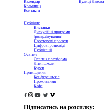
Календар
Вулиці Львова
Крамниця
Контакти
Публічне
Виставки
Дискусійні програми
[розархівування]
Просторові проекти
Цифрові розповіді
Публікації
Освітнє
Освітня платформа
Літні школи
Курси
Приміщення
Конференц-зал
Проживання
Кафе
Підписатись на розсилку: