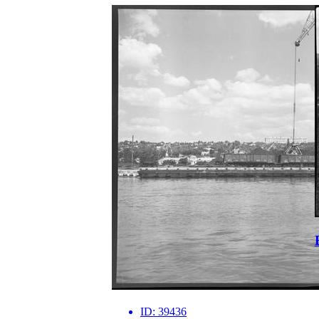
ID:
39436