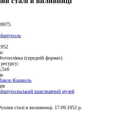
лив сталі в виливниці
39975
Маріуполь
1952
а:
Фотоплівка (середній формат)
 ресурсу:
4,5x6
ць
Павло Кашкель
ія
Маріупольський краєзнавчий музей
Розлив сталі в виливниці. 17.09.1952 р.