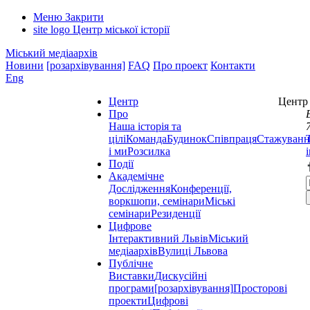
Меню
Закрити
site logo
Центр міської історії
Міський медіаархів
Новини
[розархівування]
FAQ
Про проект
Контакти
Eng
Центр
Центр 
Про
Наша історія та
цілі
Команда
Будинок
Співпраця
Стажуванн
і ми
Розсилка
Події
Академічне
Дослідження
Конференції,
воркшопи, семінари
Міські
семінари
Резиденції
Цифрове
Інтерактивний Львів
Міський
медіаархів
Вулиці Львова
Публічне
Виставки
Дискусійні
програми
[розархівування]
Просторові
проекти
Цифрові