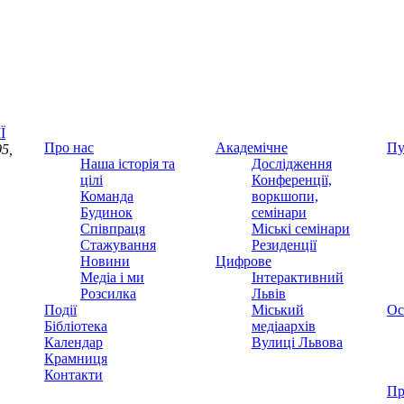
Ї
Про нас
Академічне
Пу
5,
Наша історія та
Дослідження
цілі
Конференції,
Команда
воркшопи,
Будинок
семінари
Співпраця
Міські семінари
Стажування
Резиденції
Новини
Цифрове
Медіа і ми
Інтерактивний
Розсилка
Львів
Події
Міський
Ос
Бібліотека
медіаархів
Календар
Вулиці Львова
Крамниця
Контакти
Пр