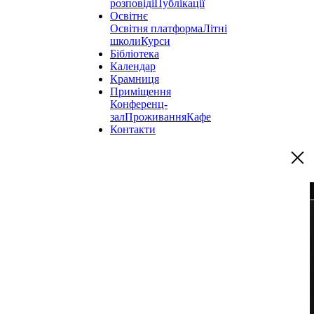
розповіді
Публікації
Освітнє
Освітня платформа
Літні
школи
Курси
Бібліотека
Календар
Крамниця
Приміщення
Конференц-
зал
Проживання
Кафе
Контакти