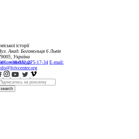
міської історії
Вул. Акад. Богомольця 6
Львів
79005, Україна
я
Тел.: +38-032-275-17-34
Новини
Медіа
E-mail:
info@lvivcenter.org
search