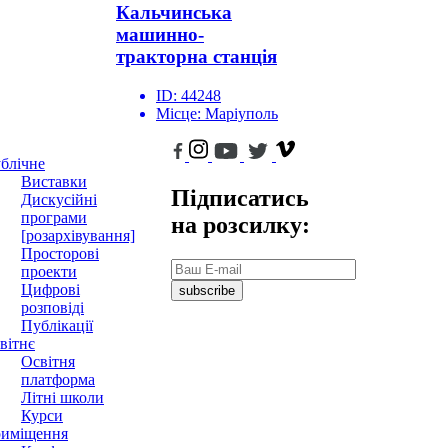
Кальчинська
машинно-
тракторна станція
ID:
44248
Місце:
Маріуполь
блічне
Виставки
Підписатись
Дискусійні
програми
на розсилку:
[розархівування]
Просторові
проекти
Цифрові
subscribe
розповіді
Публікації
вітнє
Освітня
платформа
Літні школи
Курси
иміщення