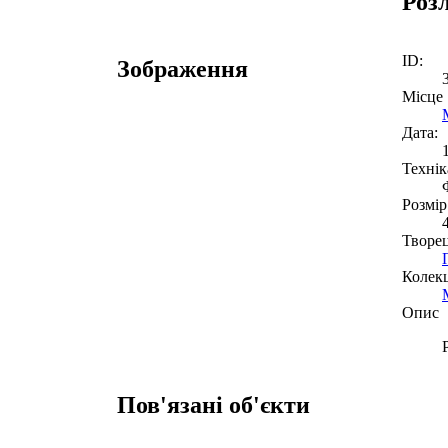
Роз
ID:
Зображення
Місце
Дата:
Технік
Розмір
Творе
Колекц
Опис
Пов'язані об'єкти