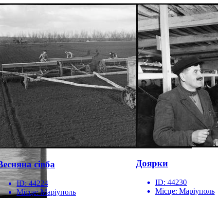
Доярки
Весняна сівба
ID:
44230
ID:
44224
Місце:
Маріуполь
Місце:
Маріуполь