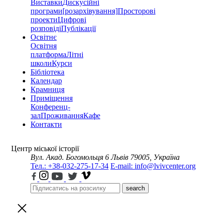
Виставки
Дискусійні
програми
[розархівування]
Просторові
проекти
Цифрові
розповіді
Публікації
Освітнє
Освітня
платформа
Літні
школи
Курси
Бібліотека
Календар
Крамниця
Приміщення
Конференц-
зал
Проживання
Кафе
Контакти
Центр міської історії
Вул. Акад. Богомольця 6
Львів 79005, Україна
Тел.: +38-032-275-17-34
E-mail: info@lvivcenter.org
search