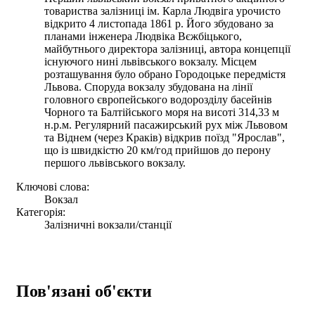
товариства залізниці ім. Карла Людвіга урочисто
відкрито 4 листопада 1861 р. Його збудовано за
планами інженера Людвіка Вєжбіцького,
майбутнього директора залізниці, автора концепції
існуючого нині львівського вокзалу. Місцем
розташування було обрано Городоцьке передмістя
Львова. Споруда вокзалу збудована на лінії
головного європейського водорозділу басейнів
Чорного та Балтійського моря на висоті 314,33 м
н.р.м. Регулярний пасажирський рух між Львовом
та Віднем (через Краків) відкрив поїзд "Ярослав",
що із швидкістю 20 км/год прийшов до перону
першого львівського вокзалу.
Ключові слова:
Вокзал
Категорія:
Залізничні вокзали/станції
Пов'язані об'єкти