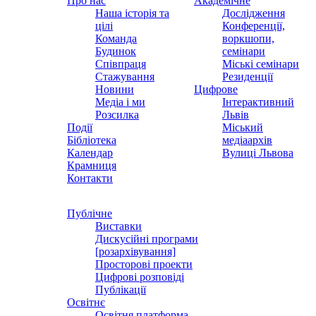
Про нас
Академічне
Наша історія та
Дослідження
цілі
Конференції,
Команда
воркшопи,
Будинок
семінари
Співпраця
Міські семінари
Стажування
Резиденції
Новини
Цифрове
Медіа і ми
Інтерактивний
Розсилка
Львів
Події
Міський
Бібліотека
медіаархів
Календар
Вулиці Львова
Крамниця
Контакти
Публічне
Виставки
Дискусійні програми
[розархівування]
Просторові проекти
Цифрові розповіді
Публікації
Освітнє
Освітня платформа