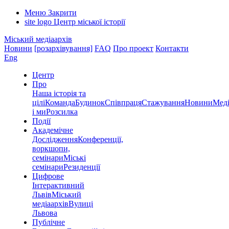
Меню
Закрити
site logo
Центр міської історії
Міський медіаархів
Новини
[розархівування]
FAQ
Про проект
Контакти
Eng
Центр
Про
Наша історія та
цілі
Команда
Будинок
Співпраця
Стажування
Новини
Меді
і ми
Розсилка
Події
Академічне
Дослідження
Конференції,
воркшопи,
семінари
Міські
семінари
Резиденції
Цифрове
Інтерактивний
Львів
Міський
медіаархів
Вулиці
Львова
Публічне