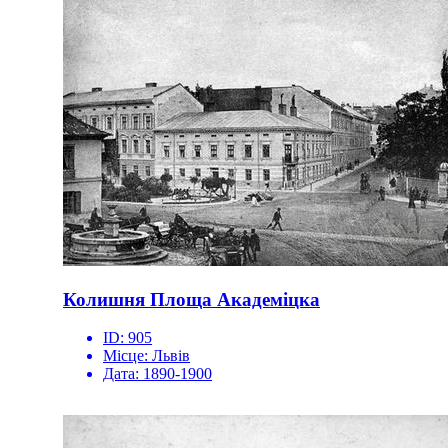
Колишня Площа Академіцка
ID:
905
Місце:
Львів
Дата:
1890-1900