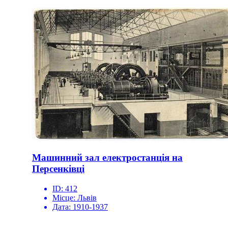
Машинний зал електростанція на
Персенківці
ID:
412
Місце:
Львів
Дата:
1910-1937