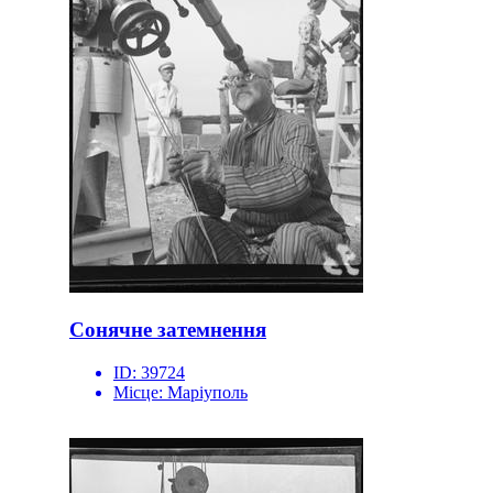
Сонячне затемнення
ID:
39724
Місце:
Маріуполь