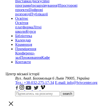
Виставки
Дискусійні
програми
[розархівування]
Просторові
проекти
Цифрові
розповіді
Публікації
Освітнє
Освітня
платформа
Літні
школи
Курси
Бібліотека
Календар
Крамниця
Приміщення
Конференц-
зал
Проживання
Кафе
Контакти
Центр міської історії
Вул. Акад. Богомольця 6
Львів 79005, Україна
Тел.: +38-032-275-17-34
E-mail: info@lvivcenter.org
search