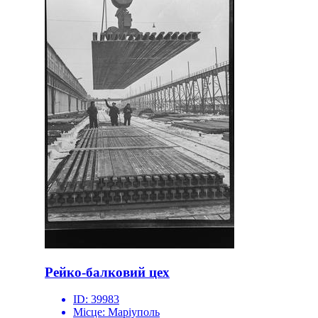
Рейко-балковий цех
ID:
39983
Місце:
Маріуполь