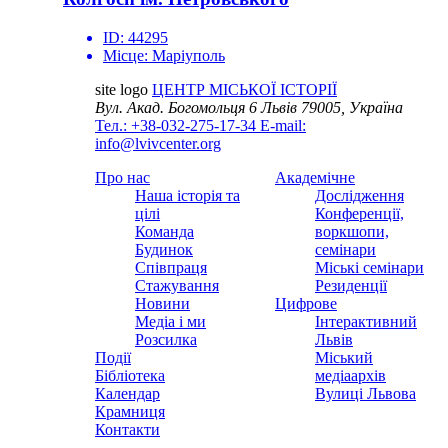
ID:
44295
Місце:
Маріуполь
site logo
ЦЕНТР МІСЬКОЇ ІСТОРІЇ
Вул. Акад. Богомольця 6
Львів 79005, Україна
Тел.: +38-032-275-17-34
E-mail:
info@lvivcenter.org
Про нас
Академічне
Наша історія та
Дослідження
цілі
Конференції,
Команда
воркшопи,
Будинок
семінари
Співпраця
Міські семінари
Стажування
Резиденції
Новини
Цифрове
Медіа і ми
Інтерактивний
Розсилка
Львів
Події
Міський
Бібліотека
медіаархів
Календар
Вулиці Львова
Крамниця
Контакти