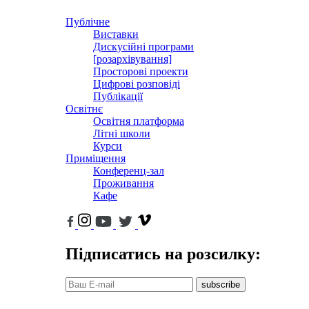
Публічне
Виставки
Дискусійні програми
[розархівування]
Просторові проекти
Цифрові розповіді
Публікації
Освітнє
Освітня платформа
Літні школи
Курси
Приміщення
Конференц-зал
Проживання
Кафе
Підписатись на розсилку:
subscribe