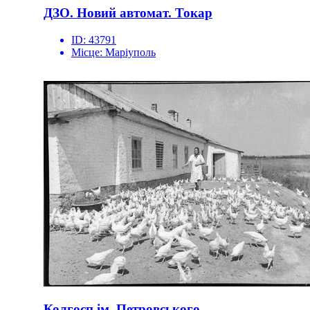
ДЗО. Новий автомат. Токар
ID:
43791
Місце:
Маріуполь
Колгосп ім. Петровського