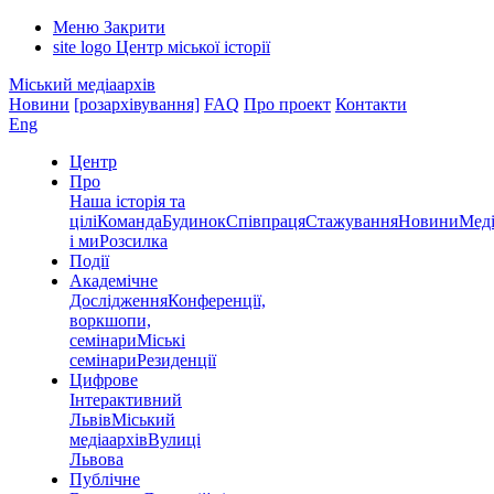
Меню
Закрити
site logo
Центр міської історії
Міський медіаархів
Новини
[розархівування]
FAQ
Про проект
Контакти
Eng
Центр
Про
Наша історія та
цілі
Команда
Будинок
Співпраця
Стажування
Новини
Меді
і ми
Розсилка
Події
Академічне
Дослідження
Конференції,
воркшопи,
семінари
Міські
семінари
Резиденції
Цифрове
Інтерактивний
Львів
Міський
медіаархів
Вулиці
Львова
Публічне