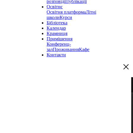
розповіді
Публікації
Освітнє
Освітня платформа
Літні
школи
Курси
Бібліотека
Календар
Крамниця
Приміщення
Конференц-
зал
Проживання
Кафе
Контакти