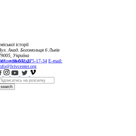
міської історії
Вул. Акад. Богомольця 6
Львів
79005, Україна
я
Тел.: +38-032-275-17-34
Новини
Медіа
E-mail:
info@lvivcenter.org
search