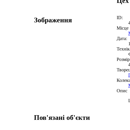
Цех
ID:
Зображення
Місце
Дата:
Технік
Розмір
Творе
Колекц
Опис
Пов'язані об'єкти