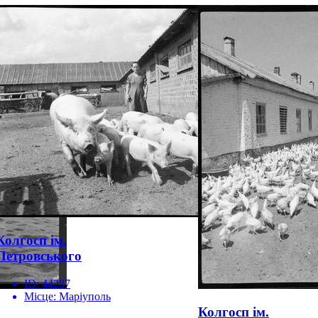
Колгосп ім.
Петровського
ID:
44287
Місце:
Маріуполь
Колгосп ім.