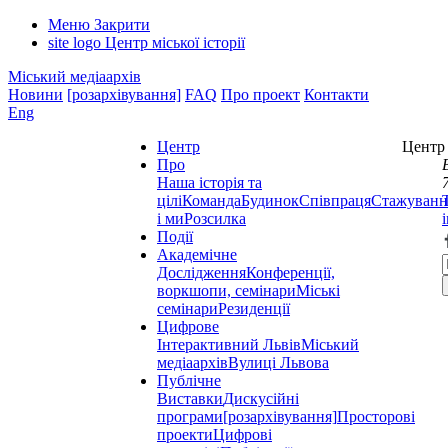
Меню
Закрити
site logo
Центр міської історії
Міський медіаархів
Новини
[розархівування]
FAQ
Про проект
Контакти
Eng
Центр
Центр 
Про
Наша історія та
цілі
Команда
Будинок
Співпраця
Стажуванн
і ми
Розсилка
Події
Академічне
Дослідження
Конференції,
воркшопи, семінари
Міські
семінари
Резиденції
Цифрове
Інтерактивний Львів
Міський
медіаархів
Вулиці Львова
Публічне
Виставки
Дискусійні
програми
[розархівування]
Просторові
проекти
Цифрові