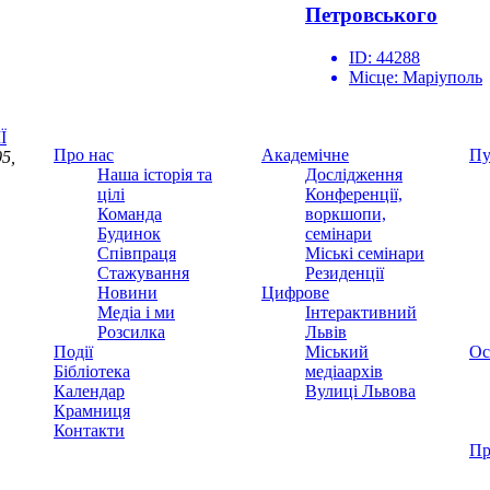
Петровського
ID:
44288
Місце:
Маріуполь
Ї
Про нас
Академічне
Пу
5,
Наша історія та
Дослідження
цілі
Конференції,
Команда
воркшопи,
Будинок
семінари
Співпраця
Міські семінари
Стажування
Резиденції
Новини
Цифрове
Медіа і ми
Інтерактивний
Розсилка
Львів
Події
Міський
Ос
Бібліотека
медіаархів
Календар
Вулиці Львова
Крамниця
Контакти
Пр