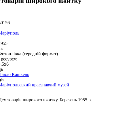
 товарів широкого вжитку
40156
Маріуполь
1955
а:
Фотоплівка (середній формат)
 ресурсу:
4,5x6
ць
Павло Кашкель
ія
Маріупольський краєзнавчий музей
Цех товарів широкого вжитку. Березень 1955 р.