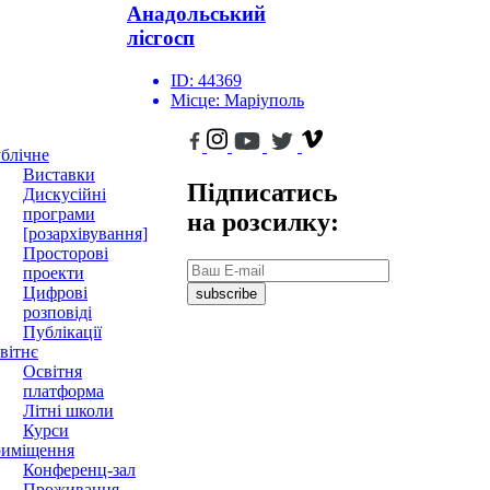
Анадольський
лісгосп
ID:
44369
Місце:
Маріуполь
блічне
Виставки
Підписатись
Дискусійні
програми
на розсилку:
[розархівування]
Просторові
проекти
Цифрові
subscribe
розповіді
Публікації
вітнє
Освітня
платформа
Літні школи
Курси
иміщення
Конференц-зал
Проживання