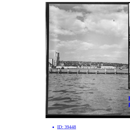
ID:
39448