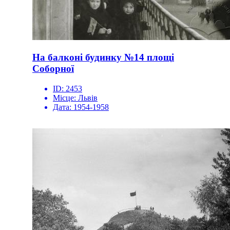
На балконі будинку №14 площі
Соборної
ID:
2453
Місце:
Львів
Дата:
1954-1958