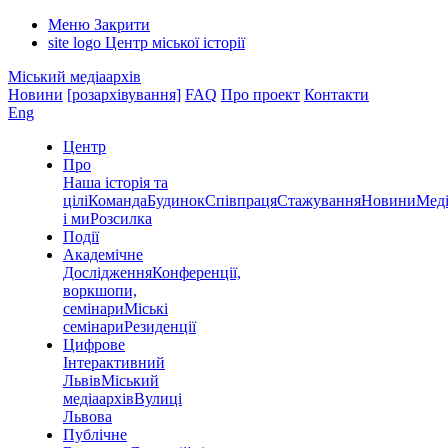
Меню
Закрити
site logo
Центр міської історії
Міський медіаархів
Новини
[розархівування]
FAQ
Про проект
Контакти
Eng
Центр
Про
Наша історія та
цілі
Команда
Будинок
Співпраця
Стажування
Новини
Меді
і ми
Розсилка
Події
Академічне
Дослідження
Конференції,
воркшопи,
семінари
Міські
семінари
Резиденції
Цифрове
Інтерактивний
Львів
Міський
медіаархів
Вулиці
Львова
Публічне