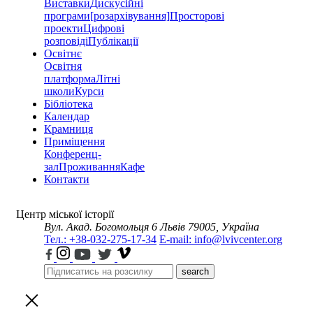
Виставки
Дискусійні
програми
[розархівування]
Просторові
проекти
Цифрові
розповіді
Публікації
Освітнє
Освітня
платформа
Літні
школи
Курси
Бібліотека
Календар
Крамниця
Приміщення
Конференц-
зал
Проживання
Кафе
Контакти
Центр міської історії
Вул. Акад. Богомольця 6
Львів 79005, Україна
Тел.: +38-032-275-17-34
E-mail: info@lvivcenter.org
search