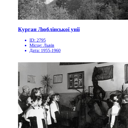
Курган Люблінської унії
ID:
2795
Місце:
Львів
Дата:
1955-1960