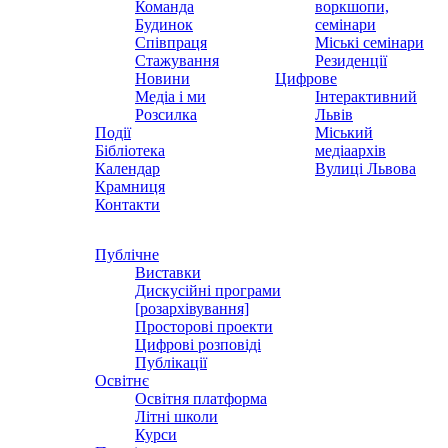
Команда
воркшопи,
Будинок
семінари
Співпраця
Міські семінари
Стажування
Резиденції
Новини
Цифрове
Медіа і ми
Інтерактивний
Розсилка
Львів
Події
Міський
Бібліотека
медіаархів
Календар
Вулиці Львова
Крамниця
Контакти
Публічне
Виставки
Дискусійні програми
[розархівування]
Просторові проекти
Цифрові розповіді
Публікації
Освітнє
Освітня платформа
Літні школи
Курси