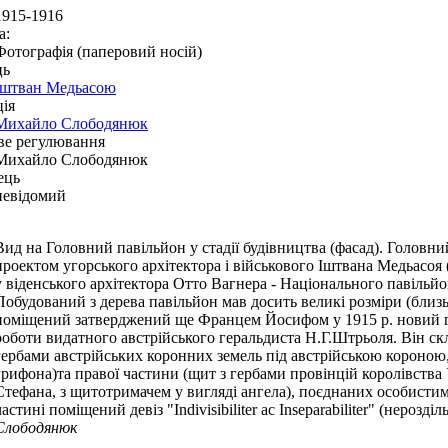
1915-1916
а:
Фотографія (паперовий носій)
ць
Іштван Медьасою
ія
Михайло Слободянюк
ве регулювання
Михайло Слободянюк
ець
невідомий
Вид на Головний павільйон у стадії будівництва (фасад). Головни
проектом угорського архітектора і військового Іштвана Медьасоя
у віденського архітектора Отто Вагнера - Національного павільйон
Побудований з дерева павільйон мав досить великі розміри (близь
поміщений затверджений ще Францем Йосифом у 1915 р. новий ге
роботи видатного австрійського геральдиста Н.Г.Штрьоля. Він скл
гербами австрійських коронних земель під австрійською короною,
грифона)та правої частини (щит з гербами провінцій королівства
Стефана, з щитотримачем у вигляді ангела), поєднаних особистим
частині поміщений девіз "Indivisibiliter ac Inseparabiliter" (нерозді
Слободянюк