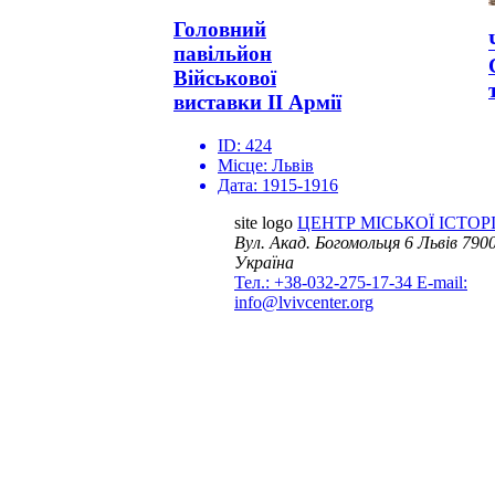
Головний
павільйон
Військової
виставки ІІ Армії
ID:
424
Місце:
Львів
Дата:
1915-1916
site logo
ЦЕНТР МІСЬКОЇ ІСТОРІ
Вул. Акад. Богомольця 6
Львів 7900
Україна
Тел.: +38-032-275-17-34
E-mail:
info@lvivcenter.org