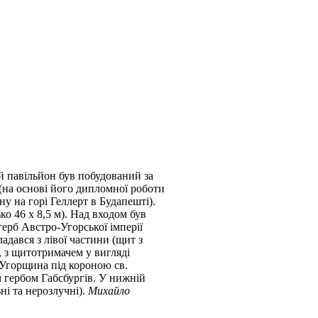
й павільйон був побудований за
 (на основі його дипломної роботи
у на горі Геллерт в Будапешті).
ко 46 х 8,5 м). Над входом був
рб Австро-Угорської імперії
адався з лівої частини (щит з
 з щитотримачем у вигляді
 Угорщина під короною св.
 гербом Габсбургів. У нижній
льні та нерозлучні).
Михайло