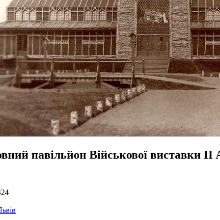
овний павільйон Військової виставки ІІ 
424
Львів