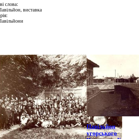
і слова:
Павільйон, виставка
рія:
Павільйони
Павільйон
угорського