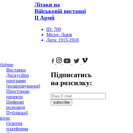
Літаки на
Військовій виставці
ІІ Армії
ID:
709
Місце:
Львів
Дата:
1915-1918
блічне
Виставки
Підписатись
Дискусійні
програми
на розсилку:
[розархівування]
Просторові
проекти
Цифрові
subscribe
розповіді
Публікації
вітнє
Освітня
платформа