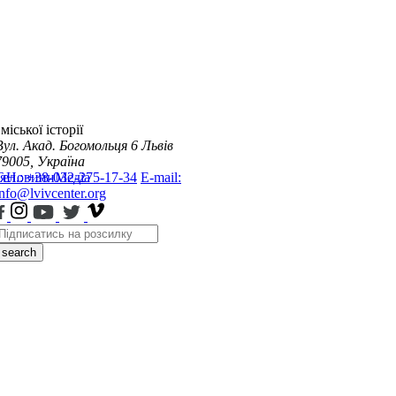
міської історії
Вул. Акад. Богомольця 6
Львів
79005, Україна
я
Тел.: +38-032-275-17-34
Новини
Медіа
E-mail:
info@lvivcenter.org
search