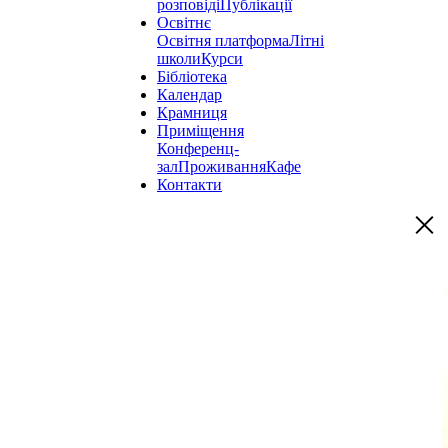
розповіді
Публікації
Освітнє
Освітня платформа
Літні
школи
Курси
Бібліотека
Календар
Крамниця
Приміщення
Конференц-
зал
Проживання
Кафе
Контакти