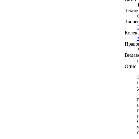
Технік
Творе
Колекц
Право
Видав
Опис