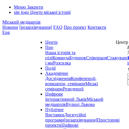
Меню
Закрити
site logo
Центр міської історії
Міський медіаархів
Новини
[розархівування]
FAQ
Про проект
Контакти
Eng
Центр
Центр 
Про
Наша історія та
цілі
Команда
Будинок
Співпраця
Стажуванн
і ми
Розсилка
Події
Академічне
Дослідження
Конференції,
воркшопи, семінари
Міські
семінари
Резиденції
Цифрове
Інтерактивний Львів
Міський
медіаархів
Вулиці Львова
Публічне
Виставки
Дискусійні
програми
[розархівування]
Просторові
проекти
Цифрові