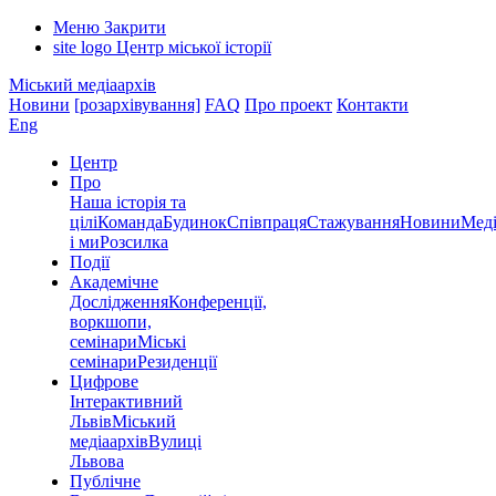
Меню
Закрити
site logo
Центр міської історії
Міський медіаархів
Новини
[розархівування]
FAQ
Про проект
Контакти
Eng
Центр
Про
Наша історія та
цілі
Команда
Будинок
Співпраця
Стажування
Новини
Меді
і ми
Розсилка
Події
Академічне
Дослідження
Конференції,
воркшопи,
семінари
Міські
семінари
Резиденції
Цифрове
Інтерактивний
Львів
Міський
медіаархів
Вулиці
Львова
Публічне