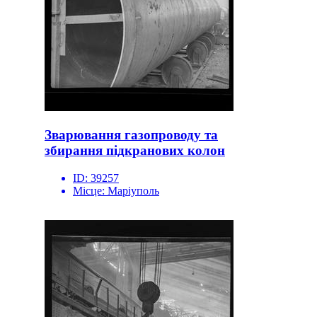
Зварювання газопроводу та
збирання підкранових колон
ID:
39257
Місце:
Маріуполь