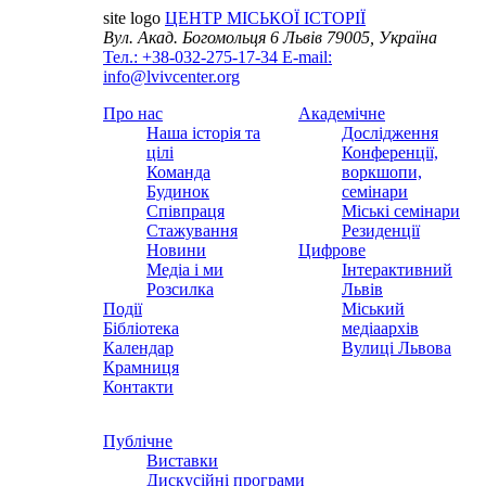
site logo
ЦЕНТР МІСЬКОЇ ІСТОРІЇ
Вул. Акад. Богомольця 6
Львів 79005, Україна
Тел.: +38-032-275-17-34
E-mail:
info@lvivcenter.org
Про нас
Академічне
Наша історія та
Дослідження
цілі
Конференції,
Команда
воркшопи,
Будинок
семінари
Співпраця
Міські семінари
Стажування
Резиденції
Новини
Цифрове
Медіа і ми
Інтерактивний
Розсилка
Львів
Події
Міський
Бібліотека
медіаархів
Календар
Вулиці Львова
Крамниця
Контакти
Публічне
Виставки
Дискусійні програми