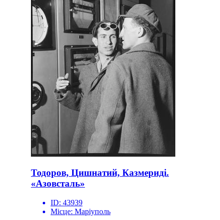
Тодоров, Цишнатий, Казмериді.
«Азовсталь»
ID:
43939
Місце:
Маріуполь