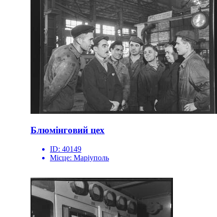
Блюмінговий цех
ID:
40149
Місце:
Маріуполь