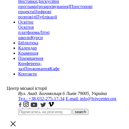
Виставки
Дискусійні
програми
[розархівування]
Просторові
проекти
Цифрові
розповіді
Публікації
Освітнє
Освітня
платформа
Літні
школи
Курси
Бібліотека
Календар
Крамниця
Приміщення
Конференц-
зал
Проживання
Кафе
Контакти
Центр міської історії
Вул. Акад. Богомольця 6
Львів 79005, Україна
Тел.: +38-032-275-17-34
E-mail: info@lvivcenter.org
search