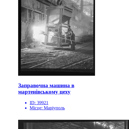
Заправочна машина в
мартенівському цеху
ID:
39921
Місце:
Маріуполь