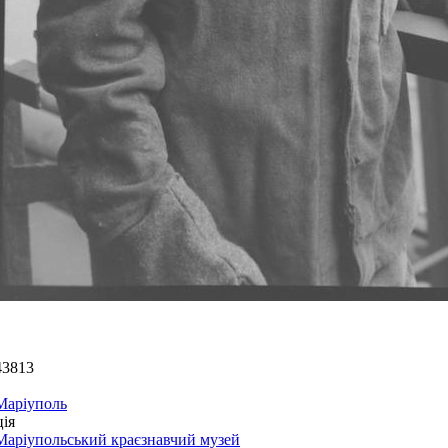
43813
Маріуполь
ія
Маріупольський краєзнавчий музей