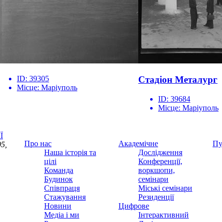
ID:
39305
Стадіон Металург
Місце:
Маріуполь
ID:
39684
Місце:
Маріуполь
Ї
Про нас
Академічне
Пу
5,
Наша історія та
Дослідження
цілі
Конференції,
Команда
воркшопи,
Будинок
семінари
Співпраця
Міські семінари
Стажування
Резиденції
Новини
Цифрове
Медіа і ми
Інтерактивний