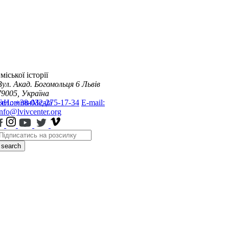
міської історії
Вул. Акад. Богомольця 6
Львів
79005, Україна
я
Тел.: +38-032-275-17-34
Новини
Медіа
E-mail:
info@lvivcenter.org
search