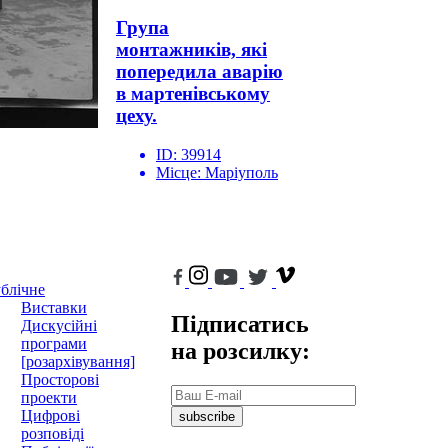
Група
монтажників, які
попередила аварію
в мартенівському
цеху.
ID:
39914
Місце:
Маріуполь
блічне
Виставки
Підписатись
Дискусійні
програми
на розсилку:
[розархівування]
Просторові
проекти
Цифрові
subscribe
розповіді