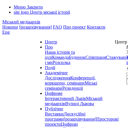
Меню
Закрити
site logo
Центр міської історії
Міський медіаархів
Новини
[розархівування]
FAQ
Про проект
Контакти
Eng
Центр
Центр 
Про
Наша історія та
цілі
Команда
Будинок
Співпраця
Стажуванн
і ми
Розсилка
Події
Академічне
Дослідження
Конференції,
воркшопи, семінари
Міські
семінари
Резиденції
Цифрове
Інтерактивний Львів
Міський
медіаархів
Вулиці Львова
Публічне
Виставки
Дискусійні
програми
[розархівування]
Просторові
проекти
Цифрові