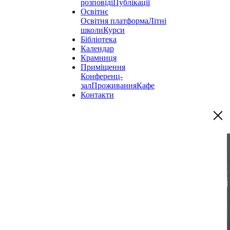
розповіді
Публікації
Освітнє
Освітня платформа
Літні
школи
Курси
Бібліотека
Календар
Крамниця
Приміщення
Конференц-
зал
Проживання
Кафе
Контакти