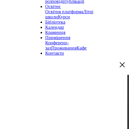
розповіді
Публікації
Освітнє
Освітня платформа
Літні
школи
Курси
Бібліотека
Календар
Крамниця
Приміщення
Конференц-
зал
Проживання
Кафе
Контакти