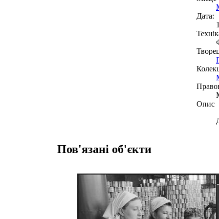
Дата:
Технік
Творе
Колекц
Право
Опис
Пов'язані об'єкти