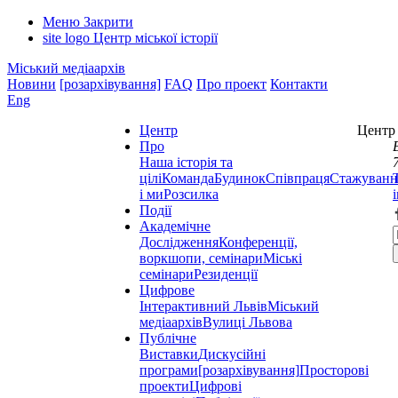
Меню
Закрити
site logo
Центр міської історії
Міський медіаархів
Новини
[розархівування]
FAQ
Про проект
Контакти
Eng
Центр
Центр 
Про
Наша історія та
цілі
Команда
Будинок
Співпраця
Стажуванн
і ми
Розсилка
Події
Академічне
Дослідження
Конференції,
воркшопи, семінари
Міські
семінари
Резиденції
Цифрове
Інтерактивний Львів
Міський
медіаархів
Вулиці Львова
Публічне
Виставки
Дискусійні
програми
[розархівування]
Просторові
проекти
Цифрові