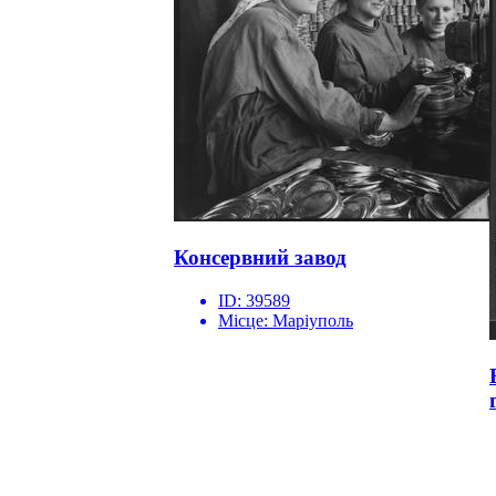
Консервний завод
ID:
39589
Місце:
Маріуполь