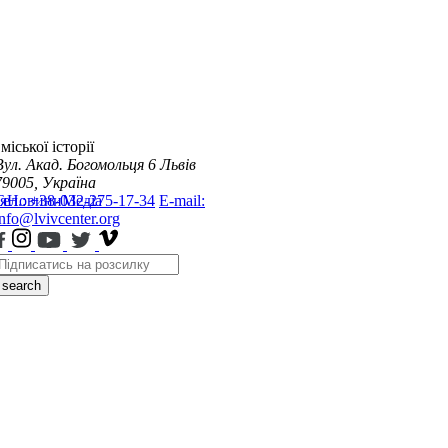
міської історії
Вул. Акад. Богомольця 6
Львів
79005, Україна
я
Тел.: +38-032-275-17-34
Новини
Медіа
E-mail:
info@lvivcenter.org
search