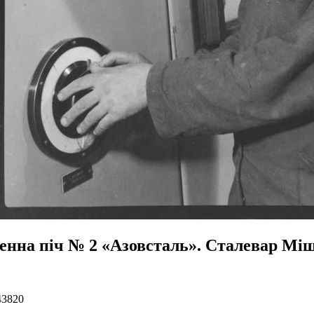
енна піч № 2 «Азовсталь». Сталевар Мі
43820