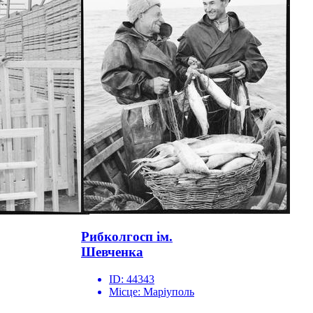
Рибколгосп ім.
Шевченка
ID:
44343
Місце:
Маріуполь