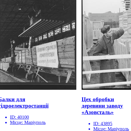
Балки для
Цех обробки
гідроелектростанції
деревини заводу
«Азовсталь»
ID:
40100
Місце:
Маріуполь
ID:
43895
Місце:
Маріуполь