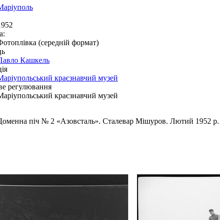
Маріуполь
1952
а:
Фотоплівка (середній формат)
ць
Павло Кашкель
ія
Маріупольський краєзнавчий музей
ве регулювання
Маріупольський краєзнавчий музей
Доменна піч № 2 «Азовсталь». Сталевар Мішуров. Лютий 1952 р.