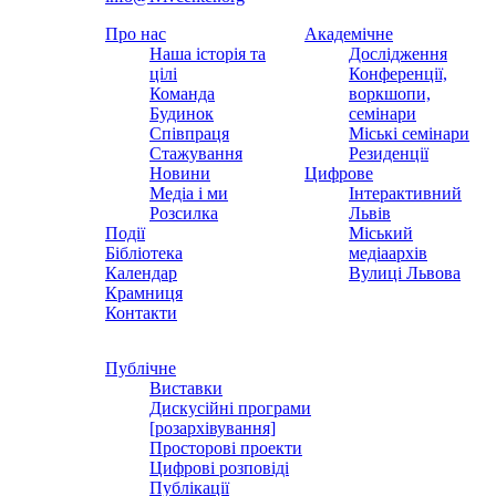
Про нас
Академічне
Наша історія та
Дослідження
цілі
Конференції,
Команда
воркшопи,
Будинок
семінари
Співпраця
Міські семінари
Стажування
Резиденції
Новини
Цифрове
Медіа і ми
Інтерактивний
Розсилка
Львів
Події
Міський
Бібліотека
медіаархів
Календар
Вулиці Львова
Крамниця
Контакти
Публічне
Виставки
Дискусійні програми
[розархівування]
Просторові проекти
Цифрові розповіді
Публікації