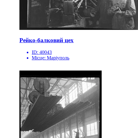
Рейко-балковий цех
ID:
40043
Місце:
Маріуполь