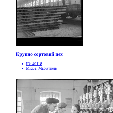
Крупно сортовий цех
ID:
40118
Місце:
Маріуполь