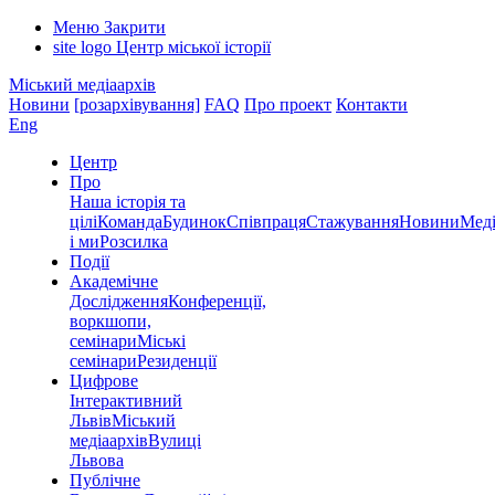
Меню
Закрити
site logo
Центр міської історії
Міський медіаархів
Новини
[розархівування]
FAQ
Про проект
Контакти
Eng
Центр
Про
Наша історія та
цілі
Команда
Будинок
Співпраця
Стажування
Новини
Меді
і ми
Розсилка
Події
Академічне
Дослідження
Конференції,
воркшопи,
семінари
Міські
семінари
Резиденції
Цифрове
Інтерактивний
Львів
Міський
медіаархів
Вулиці
Львова
Публічне