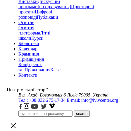
Виставки
Дискусійні
програми
[розархівування]
Просторові
проекти
Цифрові
розповіді
Публікації
Освітнє
Освітня
платформа
Літні
школи
Курси
Бібліотека
Календар
Крамниця
Приміщення
Конференц-
зал
Проживання
Кафе
Контакти
Центр міської історії
Вул. Акад. Богомольця 6
Львів 79005, Україна
Тел.: +38-032-275-17-34
E-mail: info@lvivcenter.org
search