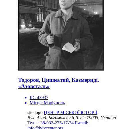
Тодоров, Цишнатий, Казмериді.
«Азовсталь»
ID:
43937
Місце:
Маріуполь
site logo
ЦЕНТР МІСЬКОЇ ІСТОРІЇ
Вул. Акад. Богомольця 6
Львів 79005, Україна
Тел.: +38-032-275-17-34
E-mail:
info@lvivcenter.org