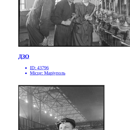
ДЗО
ID:
43796
Місце:
Маріуполь