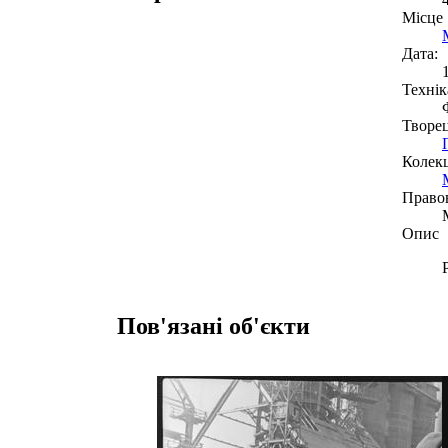
Місце
Дата:
Технік
Творе
Колекц
Право
Опис
Пов'язані об'єкти