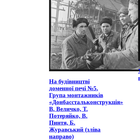
На будівництві
доменної печі №5.
Група монтажників
«Донбасстальконструкція»
В. Величко, Т.
Потеряйко, В.
Пинтя, Б.
Журавський (зліва
направо)