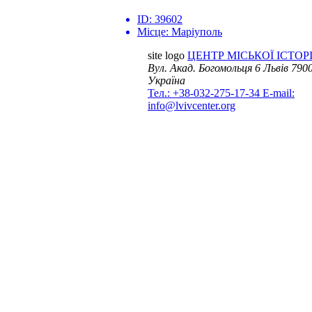
ID:
39602
Місце:
Маріуполь
site logo
ЦЕНТР МІСЬКОЇ ІСТОРІ
Вул. Акад. Богомольця 6
Львів 7900
Україна
Тел.: +38-032-275-17-34
E-mail:
info@lvivcenter.org