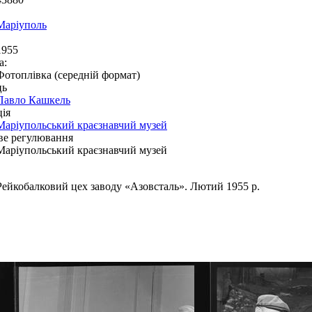
Маріуполь
1955
а:
Фотоплівка (середній формат)
ць
Павло Кашкель
ія
Маріупольський краєзнавчий музей
ве регулювання
Маріупольський краєзнавчий музей
Рейкобалковий цех заводу «Азовсталь». Лютий 1955 р.