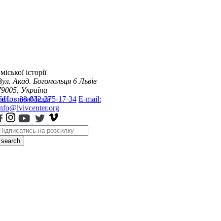
міської історії
Вул. Акад. Богомольця 6
Львів
79005, Україна
я
Тел.: +38-032-275-17-34
Новини
Медіа
E-mail:
info@lvivcenter.org
search