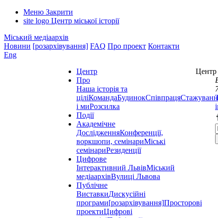
Меню
Закрити
site logo
Центр міської історії
Міський медіаархів
Новини
[розархівування]
FAQ
Про проект
Контакти
Eng
Центр
Центр 
Про
Наша історія та
цілі
Команда
Будинок
Співпраця
Стажуванн
і ми
Розсилка
Події
Академічне
Дослідження
Конференції,
воркшопи, семінари
Міські
семінари
Резиденції
Цифрове
Інтерактивний Львів
Міський
медіаархів
Вулиці Львова
Публічне
Виставки
Дискусійні
програми
[розархівування]
Просторові
проекти
Цифрові