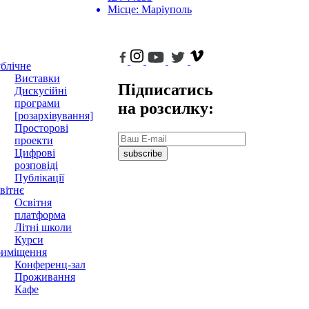
Місце:
Маріуполь
блічне
Виставки
Підписатись
Дискусійні
програми
на розсилку:
[розархівування]
Просторові
проекти
Цифрові
subscribe
розповіді
Публікації
вітнє
Освітня
платформа
Літні школи
Курси
иміщення
Конференц-зал
Проживання
Кафе