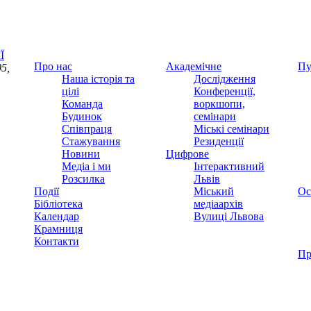
Ї
Про нас
Академічне
Пу
5,
Наша історія та
Дослідження
цілі
Конференції,
Команда
воркшопи,
Будинок
семінари
Співпраця
Міські семінари
Стажування
Резиденції
Новини
Цифрове
Медіа і ми
Інтерактивний
Розсилка
Львів
Події
Міський
Ос
Бібліотека
медіаархів
Календар
Вулиці Львова
Крамниця
Контакти
Пр