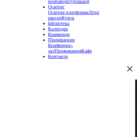
розповіді
Публікації
Освітнє
Освітня платформа
Літні
школи
Курси
Бібліотека
Календар
Крамниця
Приміщення
Конференц-
зал
Проживання
Кафе
Контакти