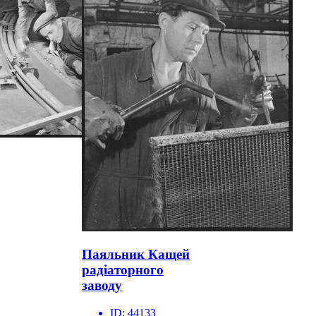
Паяльник Кащей
радіаторного
заводу
ID:
44133