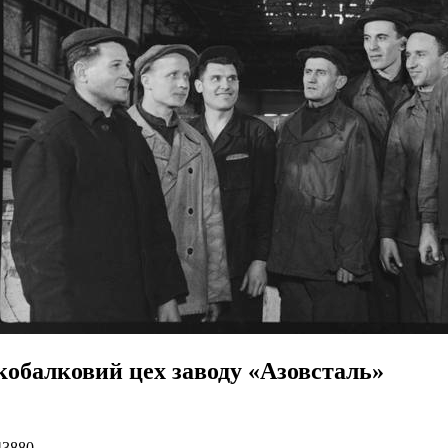
кобалковий цех заводу «Азовсталь»
43880