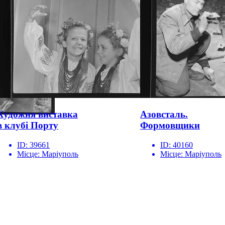
Художня виставка
Азовсталь.
в клубі Порту
Формовщики
ID:
39661
ID:
40160
Місце:
Маріуполь
Місце:
Маріуполь