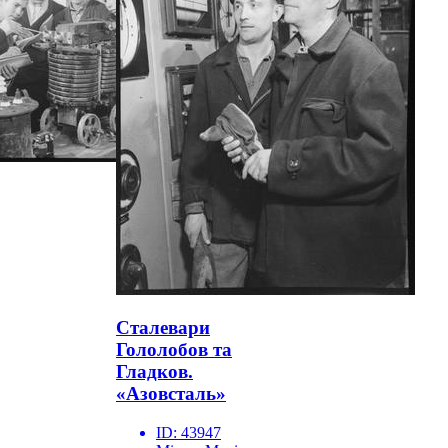
Сталевари
Гололобов та
Гладков.
«Азовсталь»
ID:
43947