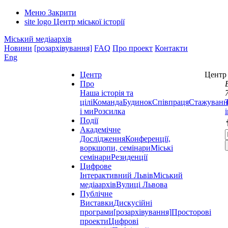
Меню
Закрити
site logo
Центр міської історії
Міський медіаархів
Новини
[розархівування]
FAQ
Про проект
Контакти
Eng
Центр
Центр 
Про
Наша історія та
цілі
Команда
Будинок
Співпраця
Стажуванн
і ми
Розсилка
Події
Академічне
Дослідження
Конференції,
воркшопи, семінари
Міські
семінари
Резиденції
Цифрове
Інтерактивний Львів
Міський
медіаархів
Вулиці Львова
Публічне
Виставки
Дискусійні
програми
[розархівування]
Просторові
проекти
Цифрові