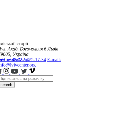
міської історії
Вул. Акад. Богомольця 6
Львів
79005, Україна
я
Тел.: +38-032-275-17-34
Новини
Медіа
E-mail:
info@lvivcenter.org
search