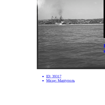
ID:
39317
Місце:
Маріуполь