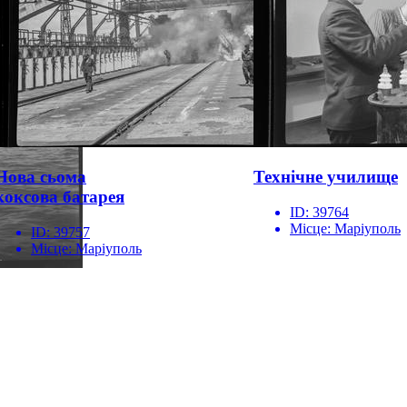
Нова сьома
Технічне училище
коксова батарея
ID:
39764
Місце:
Маріуполь
ID:
39757
Місце:
Маріуполь