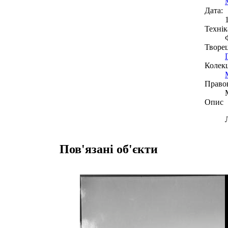
Дата:
Технік
Творе
Колекц
Право
Опис
Пов'язані об'єкти