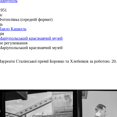
Маріуполь
1951
а:
Фотоплівка (середній формат)
ць
Павло Кашкель
ія
Маріупольський краєзнавчий музей
ве регулювання
Маріупольський краєзнавчий музей
Лауреати Сталінської премії Боровко та Хлебніков за роботою. 20.