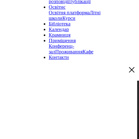
розповіді
Публікації
Освітнє
Освітня платформа
Літні
школи
Курси
Бібліотека
Календар
Крамниця
Приміщення
Конференц-
зал
Проживання
Кафе
Контакти