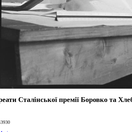
реати Сталінської премії Боровко та Хле
43930