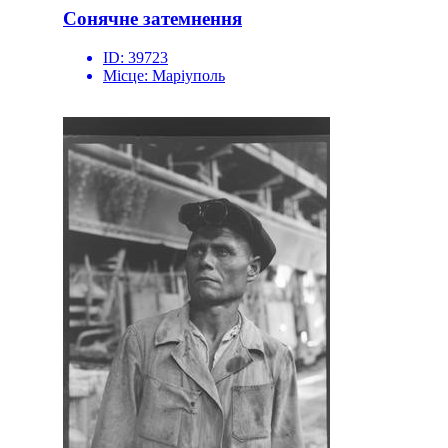
Сонячне затемнення
ID:
39723
Місце:
Маріуполь