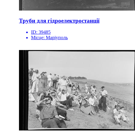
Труби для гідроелектростанції
ID:
39485
Місце:
Маріуполь