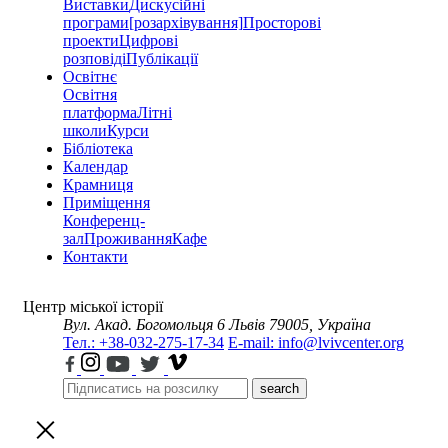
Виставки
Дискусійні
програми
[розархівування]
Просторові
проекти
Цифрові
розповіді
Публікації
Освітнє
Освітня
платформа
Літні
школи
Курси
Бібліотека
Календар
Крамниця
Приміщення
Конференц-
зал
Проживання
Кафе
Контакти
Центр міської історії
Вул. Акад. Богомольця 6
Львів 79005, Україна
Тел.: +38-032-275-17-34
E-mail: info@lvivcenter.org
search