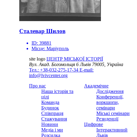
Сталевар Шилов
ID:
39881
Місце:
Маріуполь
site logo
ЦЕНТР МІСЬКОЇ ІСТОРІЇ
Вул. Акад. Богомольця 6
Львів 79005, Україна
Тел.: +38-032-275-17-34
E-mail:
info@lvivcenter.org
Про нас
Академічне
Наша історія та
Дослідження
цілі
Конференції,
Команда
воркшопи,
Будинок
семінари
Співпраця
Міські семінари
Стажування
Резиденції
Новини
Цифрове
Медіа і ми
Інтерактивний
Розсилка
Львів