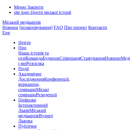
Меню
Закрити
site logo
Центр міської історії
Міський медіаархів
Новини
[розархівування]
FAQ
Про проект
Контакти
Eng
Центр
Про
Наша історія та
цілі
Команда
Будинок
Співпраця
Стажування
Новини
Меді
і ми
Розсилка
Події
Академічне
Дослідження
Конференції,
воркшопи,
семінари
Міські
семінари
Резиденції
Цифрове
Інтерактивний
Львів
Міський
медіаархів
Вулиці
Львова
Публічне