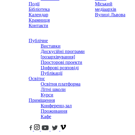
Події
Міський
Бібліотека
медіаархів
Календар
Вулиці Львова
Крамниця
Контакти
Публічне
Виставки
Дискусійні програми
[розархівування]
Просторові проекти
Цифрові розповіді
Публікації
Освітнє
Освітня платформа
Літні школи
Курси
Приміщення
Конференц-зал
Проживання
Кафе