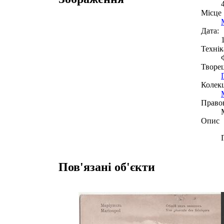
Місце
Дата:
Технік
Творе
Колекц
Право
Опис
Пов'язані об'єкти