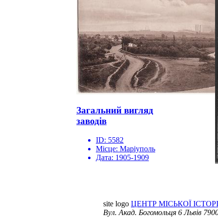
Загальний вигляд
заводів
ID:
5582
Місце:
Маріуполь
Дата:
1905-1909
site logo
ЦЕНТР МІСЬКОЇ ІСТОРІ
Вул. Акад. Богомольця 6
Львів 7900