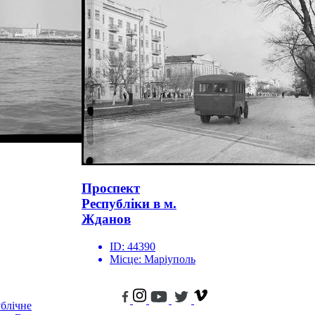
Проспект
Республіки в м.
Жданов
ID:
44390
Місце:
Маріуполь
блічне