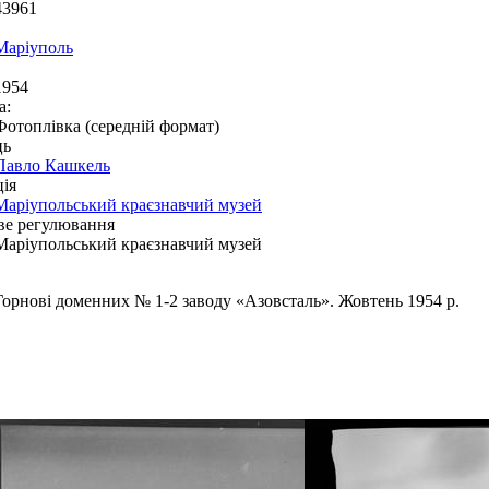
43961
Маріуполь
1954
а:
Фотоплівка (середній формат)
ць
Павло Кашкель
ія
Маріупольський краєзнавчий музей
ве регулювання
Маріупольський краєзнавчий музей
Горнові доменних № 1-2 заводу «Азовсталь». Жовтень 1954 р.