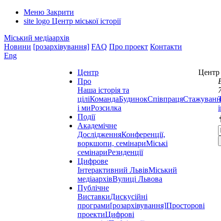
Меню
Закрити
site logo
Центр міської історії
Міський медіаархів
Новини
[розархівування]
FAQ
Про проект
Контакти
Eng
Центр
Центр 
Про
Наша історія та
цілі
Команда
Будинок
Співпраця
Стажуванн
і ми
Розсилка
Події
Академічне
Дослідження
Конференції,
воркшопи, семінари
Міські
семінари
Резиденції
Цифрове
Інтерактивний Львів
Міський
медіаархів
Вулиці Львова
Публічне
Виставки
Дискусійні
програми
[розархівування]
Просторові
проекти
Цифрові