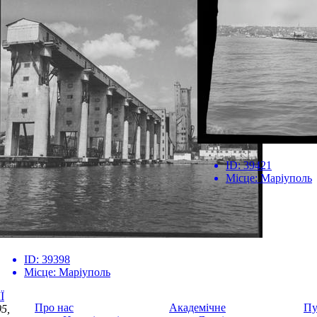
ID:
39421
Місце:
Маріуполь
ID:
39398
Місце:
Маріуполь
Ї
Про нас
Академічне
Пу
5,