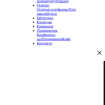
розповіді
Публікації
Освітнє
Освітня платформа
Літні
школи
Курси
Бібліотека
Календар
Крамниця
Приміщення
Конференц-
зал
Проживання
Кафе
Контакти