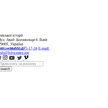
міської історії
Вул. Акад. Богомольця 6
Львів
79005, Україна
я
Тел.: +38-032-275-17-34
Новини
Медіа
E-mail:
info@lvivcenter.org
search