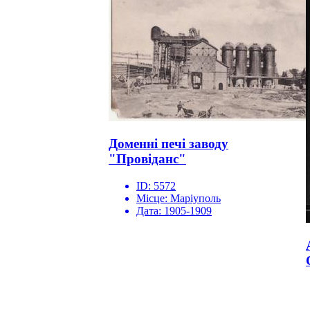
Доменні печі заводу
"Провіданс"
ID:
5572
Місце:
Маріуполь
Дата:
1905-1909