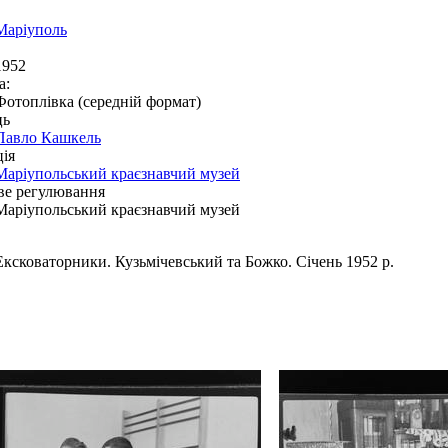
Маріуполь
1952
а:
Фотоплівка (середній формат)
ць
Павло Кашкель
ія
Маріупольський краєзнавчий музей
ве регулювання
Маріупольський краєзнавчий музей
Ексковаторники. Кузьмічевський та Божко. Січень 1952 р.