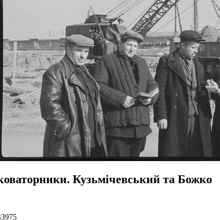
коваторники. Кузьмічевський та Божко
43975