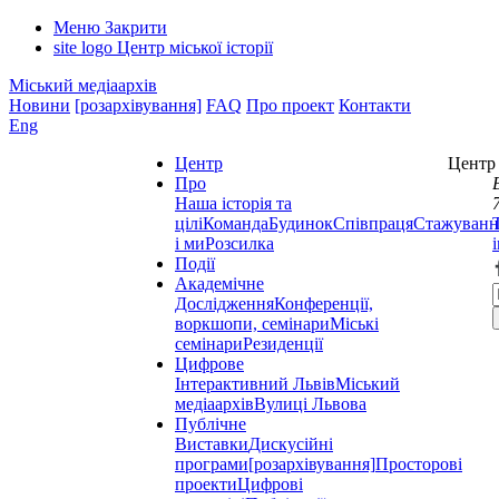
Меню
Закрити
site logo
Центр міської історії
Міський медіаархів
Новини
[розархівування]
FAQ
Про проект
Контакти
Eng
Центр
Центр 
Про
Наша історія та
цілі
Команда
Будинок
Співпраця
Стажуванн
і ми
Розсилка
Події
Академічне
Дослідження
Конференції,
воркшопи, семінари
Міські
семінари
Резиденції
Цифрове
Інтерактивний Львів
Міський
медіаархів
Вулиці Львова
Публічне
Виставки
Дискусійні
програми
[розархівування]
Просторові
проекти
Цифрові