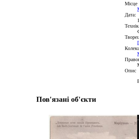
Місце
Дата:
Технік
Творе
Колекц
Право
Опис
Пов'язані об'єкти