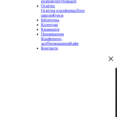
розповіді
Публікації
Освітнє
Освітня платформа
Літні
школи
Курси
Бібліотека
Календар
Крамниця
Приміщення
Конференц-
зал
Проживання
Кафе
Контакти