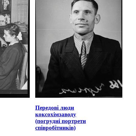
Передові люди
коксохімзаводу
(погрудні портрети
співробітників)