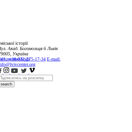
міської історії
Вул. Акад. Богомольця 6
Львів
79005, Україна
я
Тел.: +38-032-275-17-34
Новини
Медіа
E-mail:
info@lvivcenter.org
search