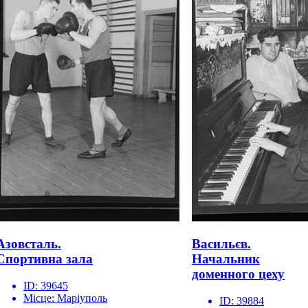
Азовсталь.
Васильєв.
Спортивна зала
Начальник
доменного цеху
ID:
39645
Місце:
Маріуполь
ID:
39884