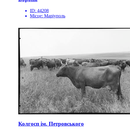
ID:
44208
Місце:
Маріуполь
Колгосп ім. Петровського