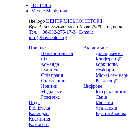
ID:
44285
Місце:
Маріуполь
site logo
ЦЕНТР МІСЬКОЇ ІСТОРІЇ
Вул. Акад. Богомольця 6
Львів 79005, Україна
Тел.: +38-032-275-17-34
E-mail:
info@lvivcenter.org
Про нас
Академічне
Наша історія та
Дослідження
цілі
Конференції,
Команда
воркшопи,
Будинок
семінари
Співпраця
Міські семінари
Стажування
Резиденції
Новини
Цифрове
Медіа і ми
Інтерактивний
Розсилка
Львів
Події
Міський
Бібліотека
медіаархів
Календар
Вулиці Львова
Крамниця
Контакти