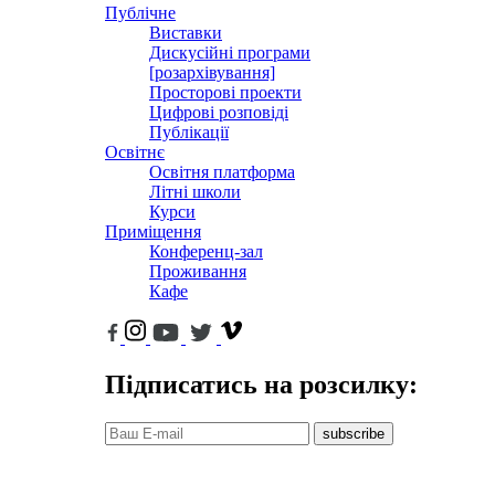
Публічне
Виставки
Дискусійні програми
[розархівування]
Просторові проекти
Цифрові розповіді
Публікації
Освітнє
Освітня платформа
Літні школи
Курси
Приміщення
Конференц-зал
Проживання
Кафе
Підписатись на розсилку:
subscribe