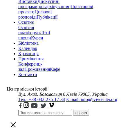
Виставки
Дискусійні
програми
[розархівування]
Просторові
проекти
Цифрові
розповіді
Публікації
Освітнє
Освітня
платформа
Літні
школи
Курси
Бібліотека
Календар
Крамниця
Приміщення
Конференц-
зал
Проживання
Кафе
Контакти
Центр міської історії
Вул. Акад. Богомольця 6
Львів 79005, Україна
Тел.: +38-032-275-17-34
E-mail: info@lvivcenter.org
search