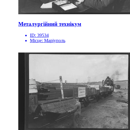
Металургійний технікум
ID:
39534
Місце:
Маріуполь