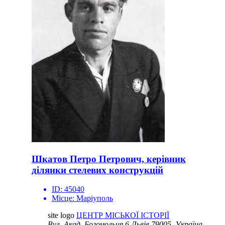
Шкатов Петро Петрович, керівник
ділянки стелевих конструкцій
ID:
45040
Місце:
Маріуполь
site logo
ЦЕНТР МІСЬКОЇ ІСТОРІЇ
Вул. Акад. Богомольця 6
Львів 79005, Україна