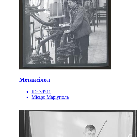
Метаксілол
ID:
39511
Місце:
Маріуполь