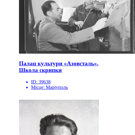
Палац культури «Азовсталь».
Школа скрипки
ID:
39638
Місце:
Маріуполь