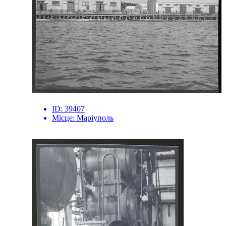
ID:
39407
Місце:
Маріуполь