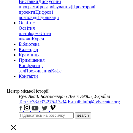
Виставки
Дискусійні
програми
[розархівування]
Просторові
проекти
Цифрові
розповіді
Публікації
Освітнє
Освітня
платформа
Літні
школи
Курси
Бібліотека
Календар
Крамниця
Приміщення
Конференц-
зал
Проживання
Кафе
Контакти
Центр міської історії
Вул. Акад. Богомольця 6
Львів 79005, Україна
Тел.: +38-032-275-17-34
E-mail: info@lvivcenter.org
search