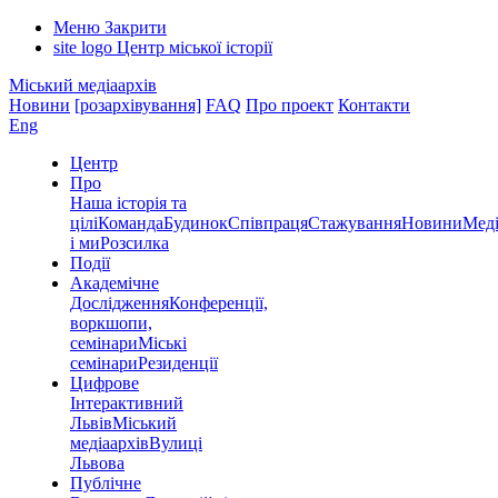
Меню
Закрити
site logo
Центр міської історії
Міський медіаархів
Новини
[розархівування]
FAQ
Про проект
Контакти
Eng
Центр
Про
Наша історія та
цілі
Команда
Будинок
Співпраця
Стажування
Новини
Меді
і ми
Розсилка
Події
Академічне
Дослідження
Конференції,
воркшопи,
семінари
Міські
семінари
Резиденції
Цифрове
Інтерактивний
Львів
Міський
медіаархів
Вулиці
Львова
Публічне