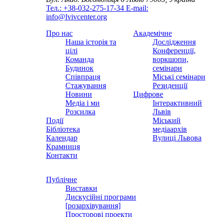
Тел.: +38-032-275-17-34
E-mail:
info@lvivcenter.org
Про нас
Академічне
Наша історія та
Дослідження
цілі
Конференції,
Команда
воркшопи,
Будинок
семінари
Співпраця
Міські семінари
Стажування
Резиденції
Новини
Цифрове
Медіа і ми
Інтерактивний
Розсилка
Львів
Події
Міський
Бібліотека
медіаархів
Календар
Вулиці Львова
Крамниця
Контакти
Публічне
Виставки
Дискусійні програми
[розархівування]
Просторові проекти