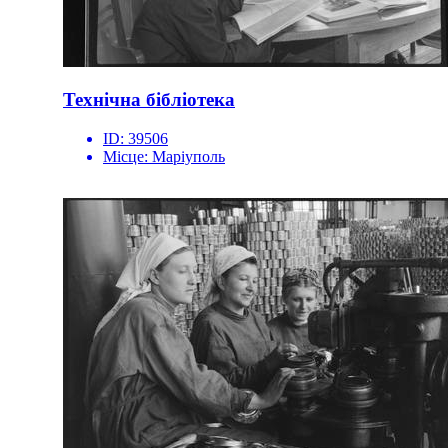
Технічна бібліотека
ID:
39506
Місце:
Маріуполь