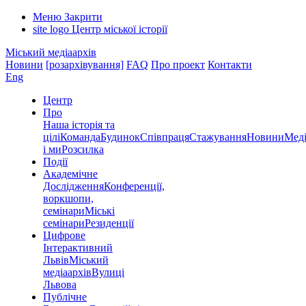
Меню
Закрити
site logo
Центр міської історії
Міський медіаархів
Новини
[розархівування]
FAQ
Про проект
Контакти
Eng
Центр
Про
Наша історія та
цілі
Команда
Будинок
Співпраця
Стажування
Новини
Меді
і ми
Розсилка
Події
Академічне
Дослідження
Конференції,
воркшопи,
семінари
Міські
семінари
Резиденції
Цифрове
Інтерактивний
Львів
Міський
медіаархів
Вулиці
Львова
Публічне