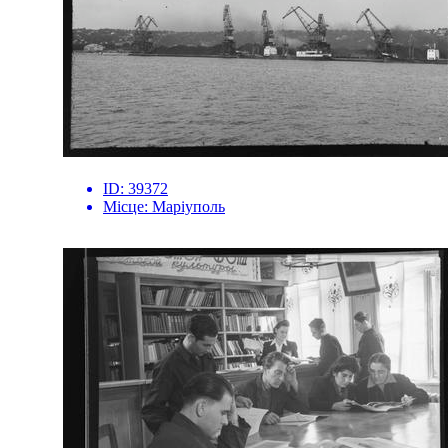
ID:
39372
Місце:
Маріуполь