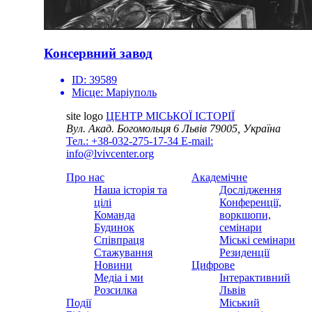
Консервний завод
ID:
39589
Місце:
Маріуполь
site logo
ЦЕНТР МІСЬКОЇ ІСТОРІЇ
Вул. Акад. Богомольця 6
Львів 79005, Україна
Тел.: +38-032-275-17-34
E-mail:
info@lvivcenter.org
Про нас
Академічне
Наша історія та
Дослідження
цілі
Конференції,
Команда
воркшопи,
Будинок
семінари
Співпраця
Міські семінари
Стажування
Резиденції
Новини
Цифрове
Медіа і ми
Інтерактивний
Розсилка
Львів
Події
Міський