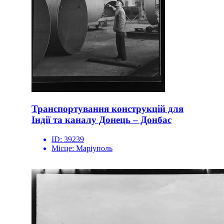
Транспортування конструкцій для
Індії та каналу Донець – Донбас
ID:
39239
Місце:
Маріуполь