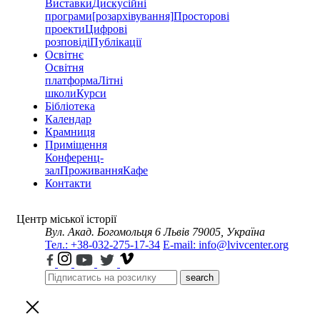
Виставки
Дискусійні
програми
[розархівування]
Просторові
проекти
Цифрові
розповіді
Публікації
Освітнє
Освітня
платформа
Літні
школи
Курси
Бібліотека
Календар
Крамниця
Приміщення
Конференц-
зал
Проживання
Кафе
Контакти
Центр міської історії
Вул. Акад. Богомольця 6
Львів 79005, Україна
Тел.: +38-032-275-17-34
E-mail: info@lvivcenter.org
search