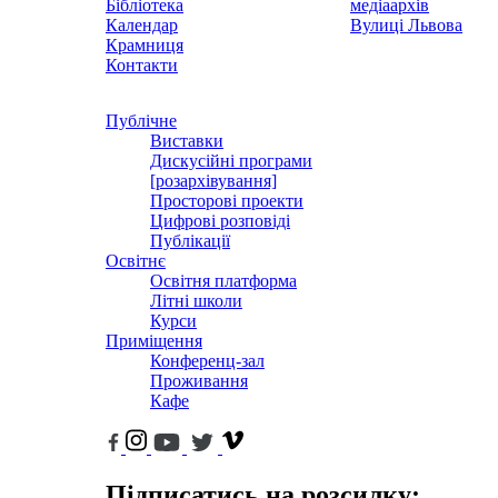
Бібліотека
медіаархів
Календар
Вулиці Львова
Крамниця
Контакти
Публічне
Виставки
Дискусійні програми
[розархівування]
Просторові проекти
Цифрові розповіді
Публікації
Освітнє
Освітня платформа
Літні школи
Курси
Приміщення
Конференц-зал
Проживання
Кафе
Підписатись на розсилку: