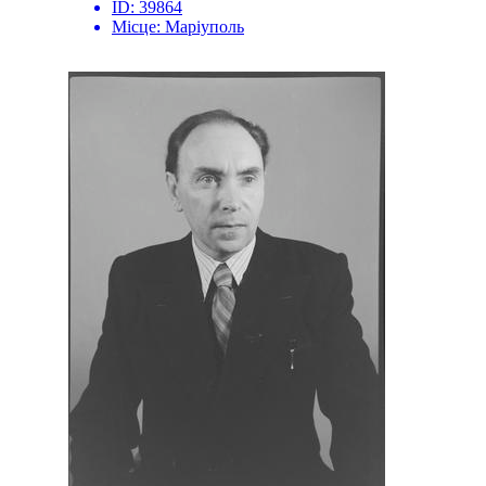
ID:
39864
Місце:
Маріуполь