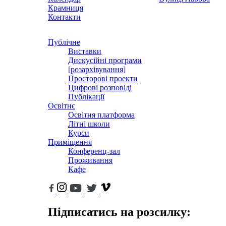
Крамниця
Контакти
Публічне
Виставки
Дискусійні програми
[розархівування]
Просторові проекти
Цифрові розповіді
Публікації
Освітнє
Освітня платформа
Літні школи
Курси
Приміщення
Конференц-зал
Проживання
Кафе
Підписатись на розсилку: