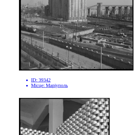
ID:
39342
Місце:
Маріуполь