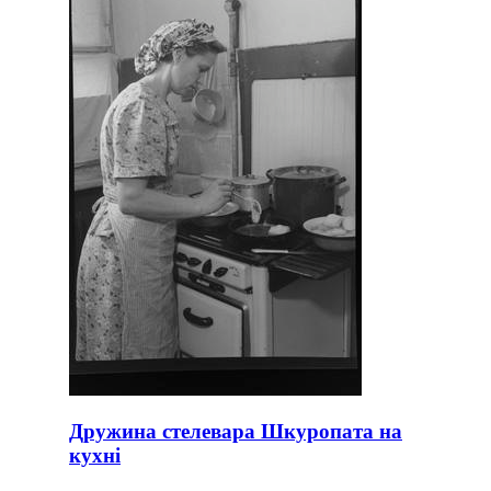
Дружина стелевара Шкуропата на
кухні