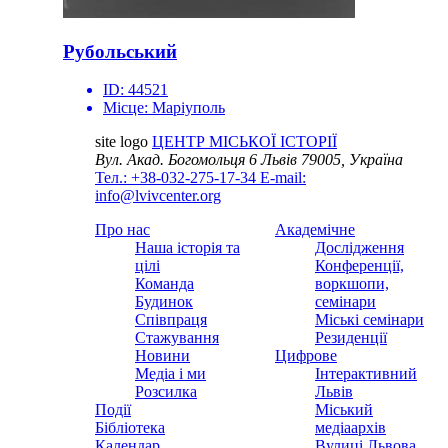
Рубольський
ID:
44521
Місце:
Маріуполь
site logo
ЦЕНТР МІСЬКОЇ ІСТОРІЇ
Вул. Акад. Богомольця 6
Львів 79005, Україна
Тел.: +38-032-275-17-34
E-mail:
info@lvivcenter.org
Про нас
Академічне
Наша історія та
Дослідження
цілі
Конференції,
Команда
воркшопи,
Будинок
семінари
Співпраця
Міські семінари
Стажування
Резиденції
Новини
Цифрове
Медіа і ми
Інтерактивний
Розсилка
Львів
Події
Міський
Бібліотека
медіаархів
Календар
Вулиці Львова