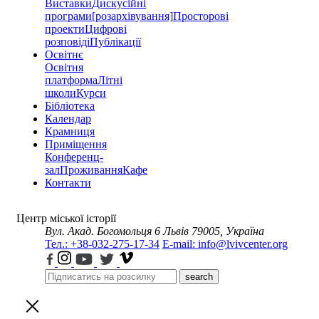
Виставки
Дискусійні
програми
[розархівування]
Просторові
проекти
Цифрові
розповіді
Публікації
Освітнє
Освітня
платформа
Літні
школи
Курси
Бібліотека
Календар
Крамниця
Приміщення
Конференц-
зал
Проживання
Кафе
Контакти
Центр міської історії
Вул. Акад. Богомольця 6
Львів 79005, Україна
Тел.: +38-032-275-17-34
E-mail: info@lvivcenter.org
search