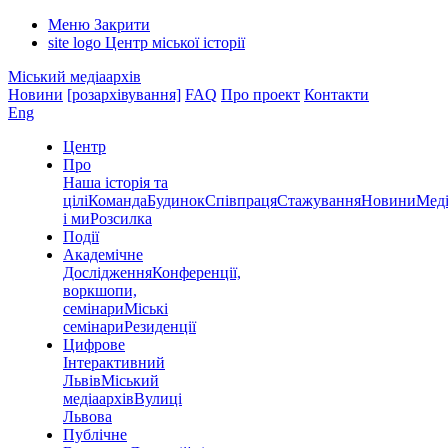
Меню
Закрити
site logo
Центр міської історії
Міський медіаархів
Новини
[розархівування]
FAQ
Про проект
Контакти
Eng
Центр
Про
Наша історія та
цілі
Команда
Будинок
Співпраця
Стажування
Новини
Меді
і ми
Розсилка
Події
Академічне
Дослідження
Конференції,
воркшопи,
семінари
Міські
семінари
Резиденції
Цифрове
Інтерактивний
Львів
Міський
медіаархів
Вулиці
Львова
Публічне