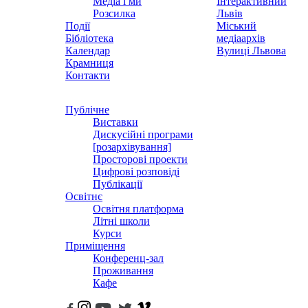
Медіа і ми
Інтерактивний
Розсилка
Львів
Події
Міський
Бібліотека
медіаархів
Календар
Вулиці Львова
Крамниця
Контакти
Публічне
Виставки
Дискусійні програми
[розархівування]
Просторові проекти
Цифрові розповіді
Публікації
Освітнє
Освітня платформа
Літні школи
Курси
Приміщення
Конференц-зал
Проживання
Кафе