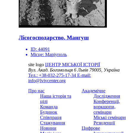
Лісогосподарство. Мангуш
ID:
44091
Місце:
Маріуполь
site logo
ЦЕНТР МІСЬКОЇ ІСТОРІЇ
Вул. Акад. Богомольця 6
Львів 79005, Україна
Тел.: +38-032-275-17-34
E-mail:
info@lvivcenter.org
Про нас
Академічне
Наша історія та
Дослідження
цілі
Конференції,
Команда
воркшопи,
Будинок
семінари
Співпраця
Міські семінари
Стажування
Резиденції
Новини
Цифрове