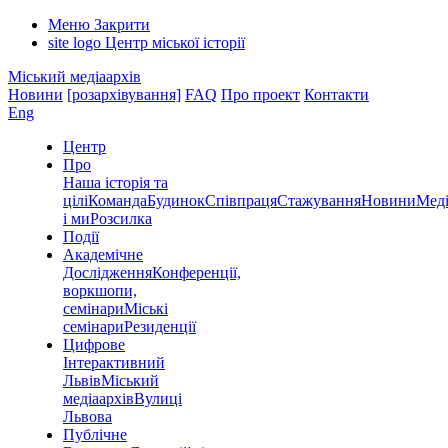
Меню
Закрити
site logo
Центр міської історії
Міський медіаархів
Новини
[розархівування]
FAQ
Про проект
Контакти
Eng
Центр
Про
Наша історія та
цілі
Команда
Будинок
Співпраця
Стажування
Новини
Меді
і ми
Розсилка
Події
Академічне
Дослідження
Конференції,
воркшопи,
семінари
Міські
семінари
Резиденції
Цифрове
Інтерактивний
Львів
Міський
медіаархів
Вулиці
Львова
Публічне