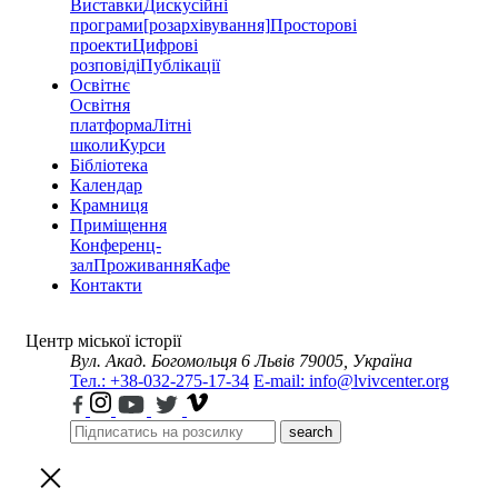
Виставки
Дискусійні
програми
[розархівування]
Просторові
проекти
Цифрові
розповіді
Публікації
Освітнє
Освітня
платформа
Літні
школи
Курси
Бібліотека
Календар
Крамниця
Приміщення
Конференц-
зал
Проживання
Кафе
Контакти
Центр міської історії
Вул. Акад. Богомольця 6
Львів 79005, Україна
Тел.: +38-032-275-17-34
E-mail: info@lvivcenter.org
search