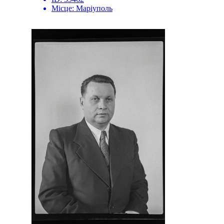
Місце:
Маріуполь