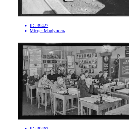
ID:
39427
Місце:
Маріуполь
ID:
39462