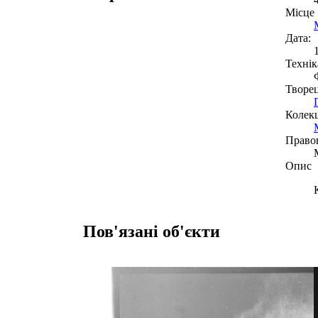
Місце
Дата:
Технік
Творе
Колекц
Право
Опис
Пов'язані об'єкти