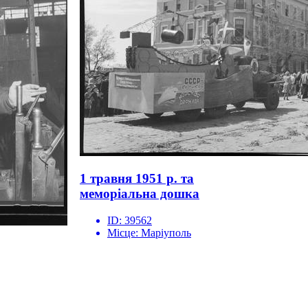
1 травня 1951 р. та
меморіальна дошка
ID:
39562
Місце:
Маріуполь