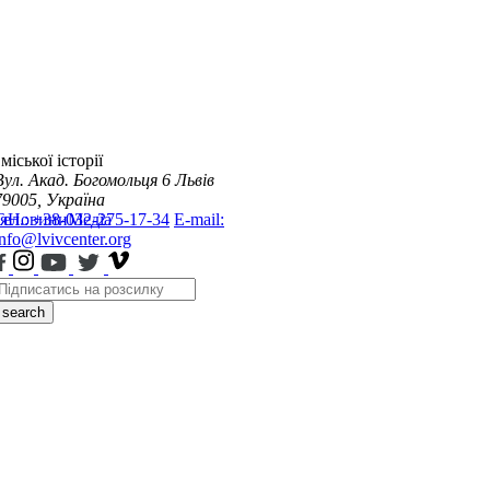
міської історії
Вул. Акад. Богомольця 6
Львів
79005, Україна
я
Тел.: +38-032-275-17-34
Новини
Медіа
E-mail:
info@lvivcenter.org
search