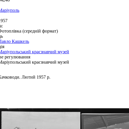
Маріуполь
1957
а:
Фотоплівка (середній формат)
ць
Павло Кашкель
ія
Маріупольський краєзнавчий музей
ве регулювання
Маріупольський краєзнавчий музей
Качководи. Лютий 1957 р.