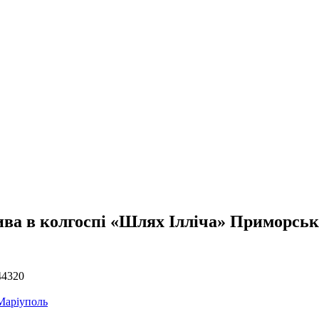
ва в колгоспі «Шлях Ілліча» Приморськ
44320
Маріуполь