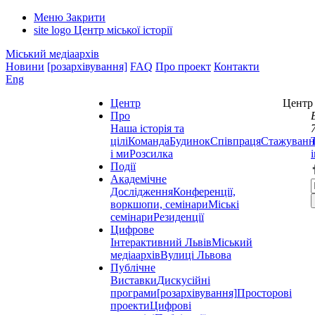
Меню
Закрити
site logo
Центр міської історії
Міський медіаархів
Новини
[розархівування]
FAQ
Про проект
Контакти
Eng
Центр
Центр 
Про
Наша історія та
цілі
Команда
Будинок
Співпраця
Стажуванн
і ми
Розсилка
Події
Академічне
Дослідження
Конференції,
воркшопи, семінари
Міські
семінари
Резиденції
Цифрове
Інтерактивний Львів
Міський
медіаархів
Вулиці Львова
Публічне
Виставки
Дискусійні
програми
[розархівування]
Просторові
проекти
Цифрові