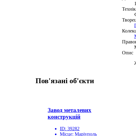
Технік
Творе
Колекц
Право
Опис
Пов'язані об'єкти
Завод металевих
конструкцій
ID:
39282
Місце:
Маріуполь