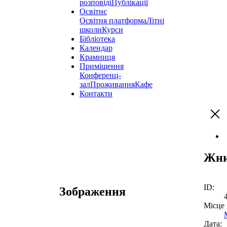
розповіді
Публікації
Освітнє
Освітня платформа
Літні
школи
Курси
Бібліотека
Календар
Крамниця
Приміщення
Конференц-
зал
Проживання
Кафе
Контакти
Жни
ID:
Зображення
Місце
Дата: