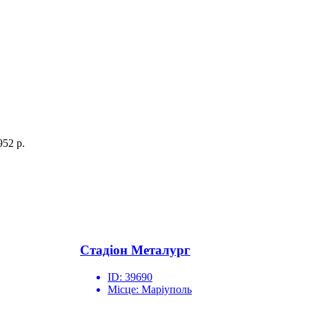
52 р.
Стадіон Металург
ID:
39690
Місце:
Маріуполь