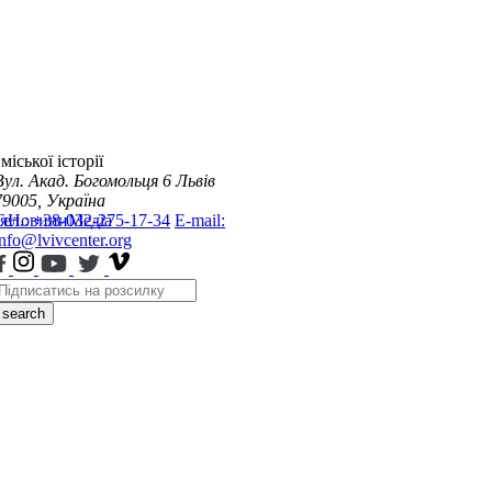
міської історії
Вул. Акад. Богомольця 6
Львів
79005, Україна
я
Тел.: +38-032-275-17-34
Новини
Медіа
E-mail:
info@lvivcenter.org
search