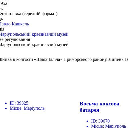
1952
а:
Фотоплівка (середній формат)
ць
Павло Кашкель
ія
Маріупольський краєзнавчий музей
ве регулювання
Маріупольський краєзнавчий музей
Жнива в колгоспі «Шлях Ілліча» Приморського району. Липень 19
ID:
39325
Восьма коксова
Місце:
Маріуполь
батарея
ID:
39670
Місце:
Маріуполь