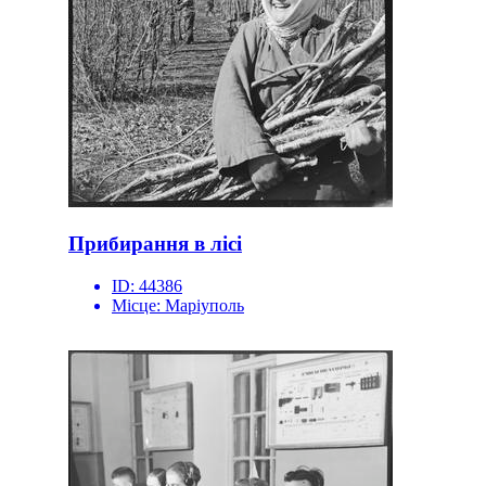
Прибирання в лісі
ID:
44386
Місце:
Маріуполь