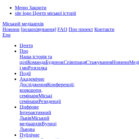
Меню
Закрити
site logo
Центр міської історії
Міський медіаархів
Новини
[розархівування]
FAQ
Про проект
Контакти
Eng
Центр
Про
Наша історія та
цілі
Команда
Будинок
Співпраця
Стажування
Новини
Меді
і ми
Розсилка
Події
Академічне
Дослідження
Конференції,
воркшопи,
семінари
Міські
семінари
Резиденції
Цифрове
Інтерактивний
Львів
Міський
медіаархів
Вулиці
Львова
Публічне