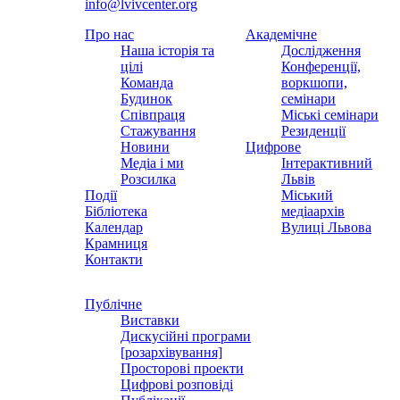
info@lvivcenter.org
Про нас
Академічне
Наша історія та
Дослідження
цілі
Конференції,
Команда
воркшопи,
Будинок
семінари
Співпраця
Міські семінари
Стажування
Резиденції
Новини
Цифрове
Медіа і ми
Інтерактивний
Розсилка
Львів
Події
Міський
Бібліотека
медіаархів
Календар
Вулиці Львова
Крамниця
Контакти
Публічне
Виставки
Дискусійні програми
[розархівування]
Просторові проекти
Цифрові розповіді