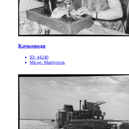
Качководи
ID:
44240
Місце:
Маріуполь