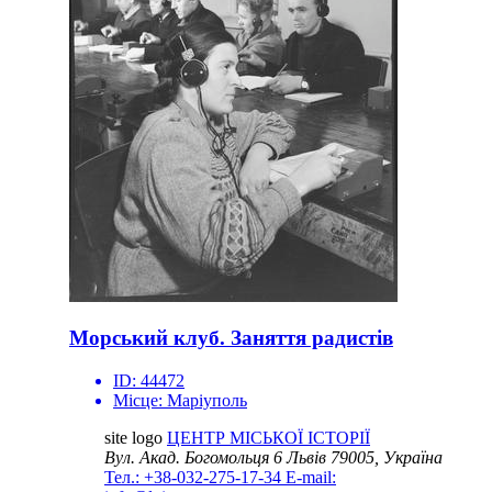
Морський клуб. Заняття радистів
ID:
44472
Місце:
Маріуполь
site logo
ЦЕНТР МІСЬКОЇ ІСТОРІЇ
Вул. Акад. Богомольця 6
Львів 79005, Україна
Тел.: +38-032-275-17-34
E-mail: