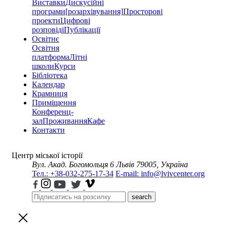
Виставки
Дискусійні
програми
[розархівування]
Просторові
проекти
Цифрові
розповіді
Публікації
Освітнє
Освітня
платформа
Літні
школи
Курси
Бібліотека
Календар
Крамниця
Приміщення
Конференц-
зал
Проживання
Кафе
Контакти
Центр міської історії
Вул. Акад. Богомольця 6
Львів 79005, Україна
Тел.: +38-032-275-17-34
E-mail: info@lvivcenter.org
search