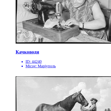
Качководи
ID:
44240
Місце:
Маріуполь