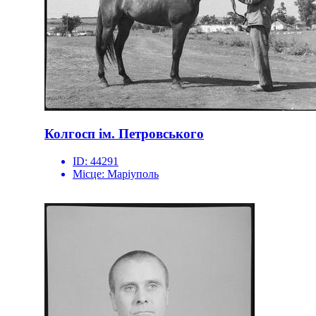
Колгосп ім. Петровського
ID:
44291
Місце:
Маріуполь