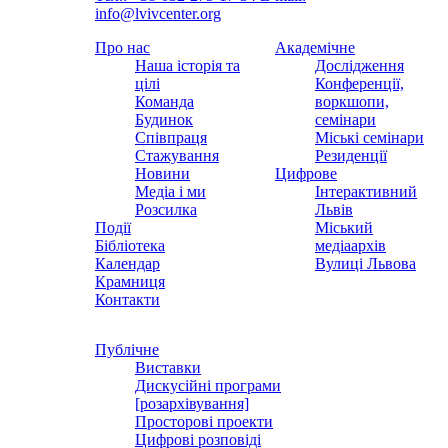
info@lvivcenter.org
Про нас
Академічне
Наша історія та
Дослідження
цілі
Конференції,
Команда
воркшопи,
Будинок
семінари
Співпраця
Міські семінари
Стажування
Резиденції
Новини
Цифрове
Медіа і ми
Інтерактивний
Розсилка
Львів
Події
Міський
Бібліотека
медіаархів
Календар
Вулиці Львова
Крамниця
Контакти
Публічне
Виставки
Дискусійні програми
[розархівування]
Просторові проекти
Цифрові розповіді