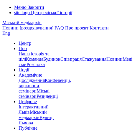
Меню
Закрити
site logo
Центр міської історії
Міський медіаархів
Новини
[розархівування]
FAQ
Про проект
Контакти
Eng
Центр
Про
Наша історія та
цілі
Команда
Будинок
Співпраця
Стажування
Новини
Меді
і ми
Розсилка
Події
Академічне
Дослідження
Конференції,
воркшопи,
семінари
Міські
семінари
Резиденції
Цифрове
Інтерактивний
Львів
Міський
медіаархів
Вулиці
Львова
Публічне