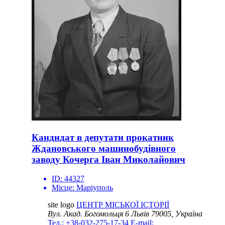
Кандидат в депутати прокатник
Ждановського машинобудівного
заводу Кочерга Іван Миколайович
ID:
44327
Місце:
Маріуполь
site logo
ЦЕНТР МІСЬКОЇ ІСТОРІЇ
Вул. Акад. Богомольця 6
Львів 79005, Україна
Тел.: +38-032-275-17-34
E-mail: