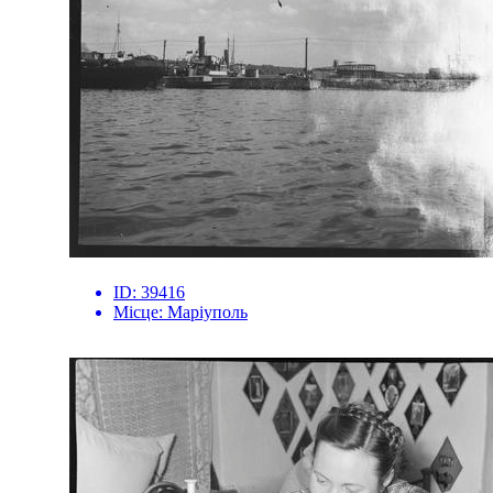
ID:
39416
Місце:
Маріуполь