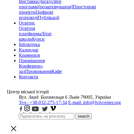
Виставки
Дискусійні
програми
[розархівування]
Просторові
проекти
Цифрові
розповіді
Публікації
Освітнє
Освітня
платформа
Літні
школи
Курси
Бібліотека
Календар
Крамниця
Приміщення
Конференц-
зал
Проживання
Кафе
Контакти
Центр міської історії
Вул. Акад. Богомольця 6
Львів 79005, Україна
Тел.: +38-032-275-17-34
E-mail: info@lvivcenter.org
search