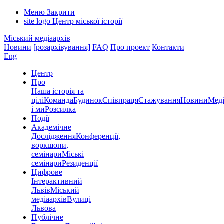
Меню
Закрити
site logo
Центр міської історії
Міський медіаархів
Новини
[розархівування]
FAQ
Про проект
Контакти
Eng
Центр
Про
Наша історія та
цілі
Команда
Будинок
Співпраця
Стажування
Новини
Меді
і ми
Розсилка
Події
Академічне
Дослідження
Конференції,
воркшопи,
семінари
Міські
семінари
Резиденції
Цифрове
Інтерактивний
Львів
Міський
медіаархів
Вулиці
Львова
Публічне