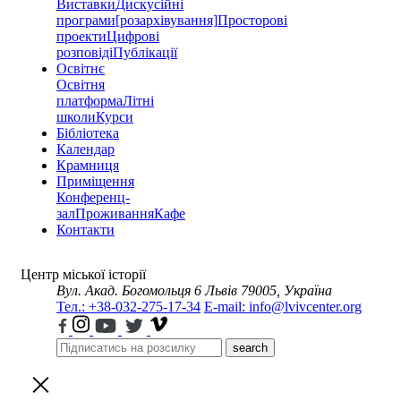
Виставки
Дискусійні
програми
[розархівування]
Просторові
проекти
Цифрові
розповіді
Публікації
Освітнє
Освітня
платформа
Літні
школи
Курси
Бібліотека
Календар
Крамниця
Приміщення
Конференц-
зал
Проживання
Кафе
Контакти
Центр міської історії
Вул. Акад. Богомольця 6
Львів 79005, Україна
Тел.: +38-032-275-17-34
E-mail: info@lvivcenter.org
search