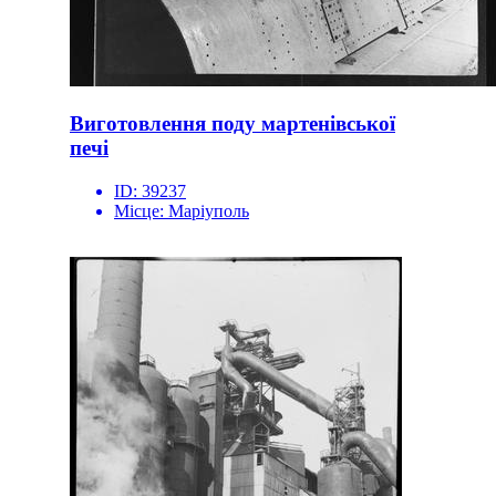
Виготовлення поду мартенівської
печі
ID:
39237
Місце:
Маріуполь