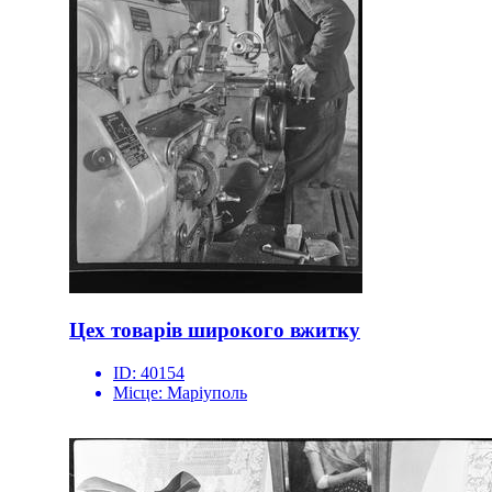
Цех товарів широкого вжитку
ID:
40154
Місце:
Маріуполь