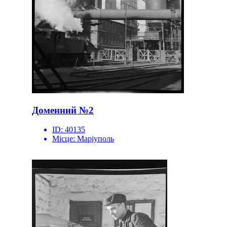
Доменний №2
ID:
40135
Місце:
Маріуполь