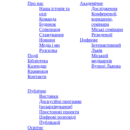
Про нас
Академічне
Наша історія та
Дослідження
цілі
Конференції,
Команда
воркшопи,
Будинок
семінари
Співпраця
Міські семінари
Стажування
Резиденції
Новини
Цифрове
Медіа і ми
Інтерактивний
Розсилка
Львів
Події
Міський
Бібліотека
медіаархів
Календар
Вулиці Львова
Крамниця
Контакти
Публічне
Виставки
Дискусійні програми
[розархівування]
Просторові проекти
Цифрові розповіді
Публікації
Освітнє