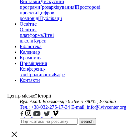
Виставки
Дискусійні
програми
[розархівування]
Просторові
проекти
Цифрові
розповіді
Публікації
Освітнє
Освітня
платформа
Літні
школи
Курси
Бібліотека
Календар
Крамниця
Приміщення
Конференц-
зал
Проживання
Кафе
Контакти
Центр міської історії
Вул. Акад. Богомольця 6
Львів 79005, Україна
Тел.: +38-032-275-17-34
E-mail: info@lvivcenter.org
search