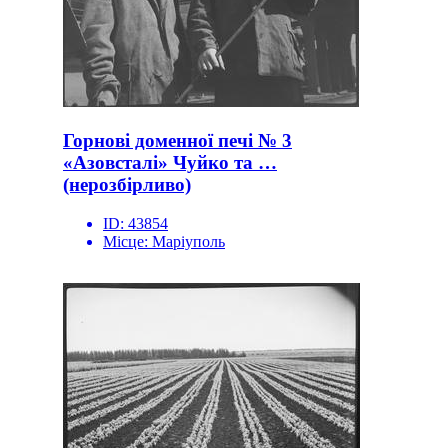
Горнові доменної печі № 3
«Азовсталі» Чуйко та …
(нерозбірливо)
ID:
43854
Місце:
Маріуполь