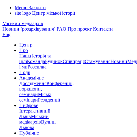
Меню
Закрити
site logo
Центр міської історії
Міський медіаархів
Новини
[розархівування]
FAQ
Про проект
Контакти
Eng
Центр
Про
Наша історія та
цілі
Команда
Будинок
Співпраця
Стажування
Новини
Меді
і ми
Розсилка
Події
Академічне
Дослідження
Конференції,
воркшопи,
семінари
Міські
семінари
Резиденції
Цифрове
Інтерактивний
Львів
Міський
медіаархів
Вулиці
Львова
Публічне