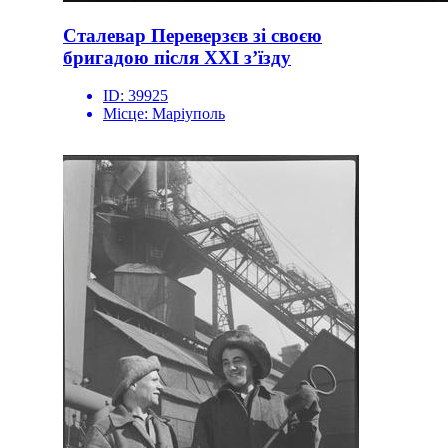
Сталевар Переверзєв зі своєю
бригадою після ХХІ з’їзду
ID:
39925
Місце:
Маріуполь