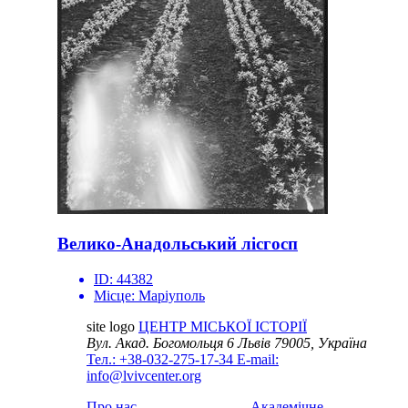
Велико-Анадольський лісгосп
ID:
44382
Місце:
Маріуполь
site logo
ЦЕНТР МІСЬКОЇ ІСТОРІЇ
Вул. Акад. Богомольця 6
Львів 79005, Україна
Тел.: +38-032-275-17-34
E-mail:
info@lvivcenter.org
Про нас
Академічне