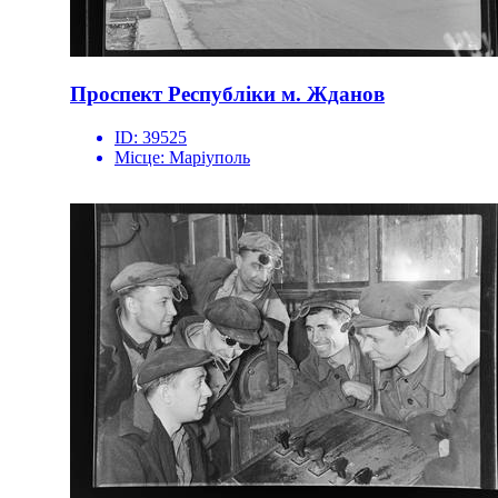
Проспект Республіки м. Жданов
ID:
39525
Місце:
Маріуполь