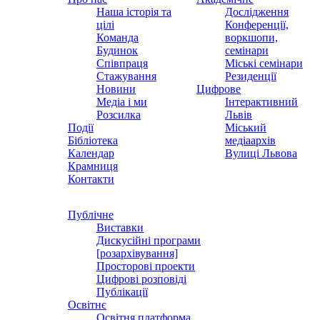
Наша історія та
Дослідження
цілі
Конференції,
Команда
воркшопи,
Будинок
семінари
Співпраця
Міські семінари
Стажування
Резиденції
Новини
Цифрове
Медіа і ми
Інтерактивний
Розсилка
Львів
Події
Міський
Бібліотека
медіаархів
Календар
Вулиці Львова
Крамниця
Контакти
Публічне
Виставки
Дискусійні програми
[розархівування]
Просторові проекти
Цифрові розповіді
Публікації
Освітнє
Освітня платформа