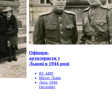
Офіцери-
артилеристи у
Львові в 1944 році
ID:
4489
Місце:
Львів
Дата:
1944,
December