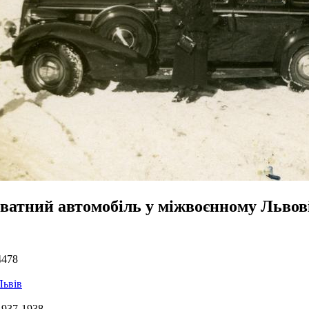
ватний автомобіль у міжвоєнному Львов
4478
Львів
1937-1938