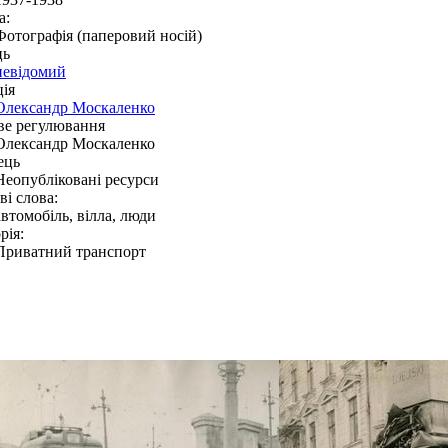
а:
Фотографія (паперовий носій)
ць
невідомий
ія
Олександр Москаленко
ве регулювання
Олександр Москаленко
ець
Неопубліковані ресурси
і слова:
автомобіль, вілла, люди
рія:
Приватний транспорт