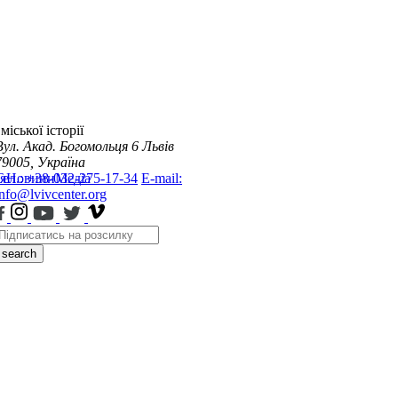
міської історії
Вул. Акад. Богомольця 6
Львів
79005, Україна
я
Тел.: +38-032-275-17-34
Новини
Медіа
E-mail:
info@lvivcenter.org
search