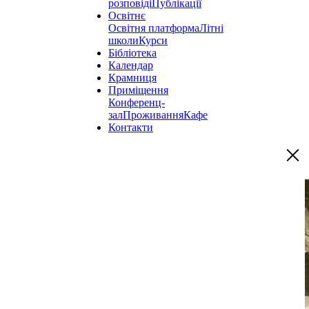
розповіді
Публікації
Освітнє
Освітня платформа
Літні
школи
Курси
Бібліотека
Календар
Крамниця
Приміщення
Конференц-
зал
Проживання
Кафе
Контакти