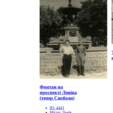
Фонтан на
проспекті Леніна
(тепер Свободи)
ID:
4443
Місце:
Львів