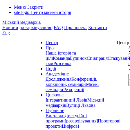
Меню
Закрити
site logo
Центр міської історії
Міський медіаархів
Новини
[розархівування]
FAQ
Про проект
Контакти
Eng
Центр
Центр 
Про
Наша історія та
цілі
Команда
Будинок
Співпраця
Стажуванн
і ми
Розсилка
Події
Академічне
Дослідження
Конференції,
воркшопи, семінари
Міські
семінари
Резиденції
Цифрове
Інтерактивний Львів
Міський
медіаархів
Вулиці Львова
Публічне
Виставки
Дискусійні
програми
[розархівування]
Просторові
проекти
Цифрові