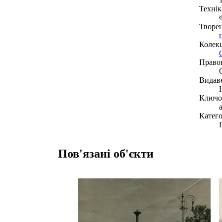
Технік
Творе
Колекц
Право
Видав
Ключов
Катего
Пов'язані об'єкти