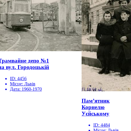
Трамвайне депо №1
на вул. Городоцькій
ID:
4456
Місце:
Львів
Дата:
1960-1970
Пам’ятник
Корнелю
Уєйському
ID:
4484
Місце:
Львів