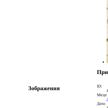
При
ID:
Зображення
Місце
Дата: