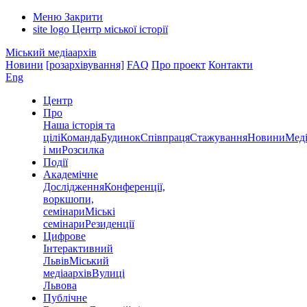
Меню
Закрити
site logo
Центр міської історії
Міський медіаархів
Новини
[розархівування]
FAQ
Про проект
Контакти
Eng
Центр
Про
Наша історія та
цілі
Команда
Будинок
Співпраця
Стажування
Новини
Меді
і ми
Розсилка
Події
Академічне
Дослідження
Конференції,
воркшопи,
семінари
Міські
семінари
Резиденції
Цифрове
Інтерактивний
Львів
Міський
медіаархів
Вулиці
Львова
Публічне