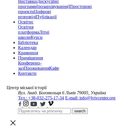
Виставки
Дискусійні
програми
[розархівування]
Просторові
проекти
Цифрові
розповіді
Публікації
Освітнє
Освітня
платформа
Літні
школи
Курси
Бібліотека
Календар
Крамниця
Приміщення
Конференц-
зал
Проживання
Кафе
Контакти
Центр міської історії
Вул. Акад. Богомольця 6
Львів 79005, Україна
Тел.: +38-032-275-17-34
E-mail: info@lvivcenter.org
search