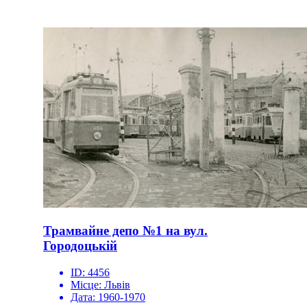
Трамвайне депо №1 на вул.
Городоцькій
ID:
4456
Місце:
Львів
Дата:
1960-1970