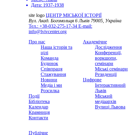
Дата:
1937-1938
site logo
ЦЕНТР МІСЬКОЇ ІСТОРІЇ
Вул. Акад. Богомольця 6
Львів 79005, Україна
Тел.: +38-032-275-17-34
E-mail:
info@lvivcenter.org
Про нас
Академічне
Наша історія та
Дослідження
цілі
Конференції,
Команда
воркшопи,
Будинок
семінари
Співпраця
Міські семінари
Стажування
Резиденції
Новини
Цифрове
Медіа і ми
Інтерактивний
Розсилка
Львів
Події
Міський
Бібліотека
медіаархів
Календар
Вулиці Львова
Крамниця
Контакти
Публічне