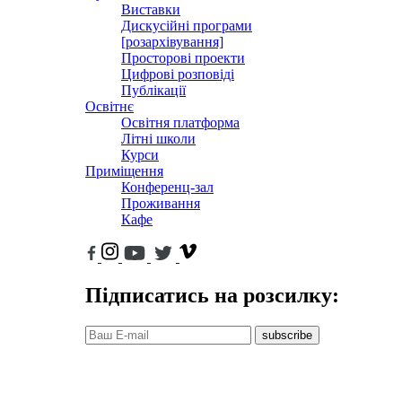
Виставки
Дискусійні програми
[розархівування]
Просторові проекти
Цифрові розповіді
Публікації
Освітнє
Освітня платформа
Літні школи
Курси
Приміщення
Конференц-зал
Проживання
Кафе
Підписатись на розсилку:
subscribe