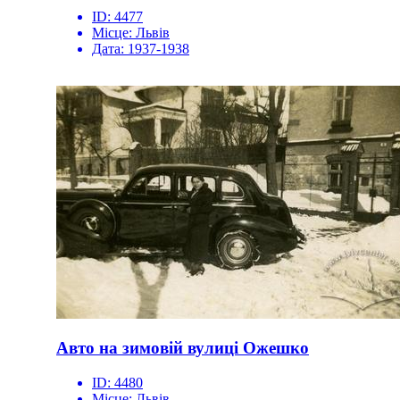
ID:
4477
Місце:
Львів
Дата:
1937-1938
Авто на зимовій вулиці Ожешко
ID:
4480
Місце:
Львів