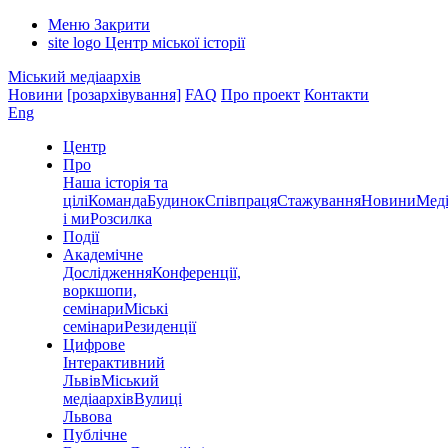
Меню
Закрити
site logo
Центр міської історії
Міський медіаархів
Новини
[розархівування]
FAQ
Про проект
Контакти
Eng
Центр
Про
Наша історія та
цілі
Команда
Будинок
Співпраця
Стажування
Новини
Меді
і ми
Розсилка
Події
Академічне
Дослідження
Конференції,
воркшопи,
семінари
Міські
семінари
Резиденції
Цифрове
Інтерактивний
Львів
Міський
медіаархів
Вулиці
Львова
Публічне