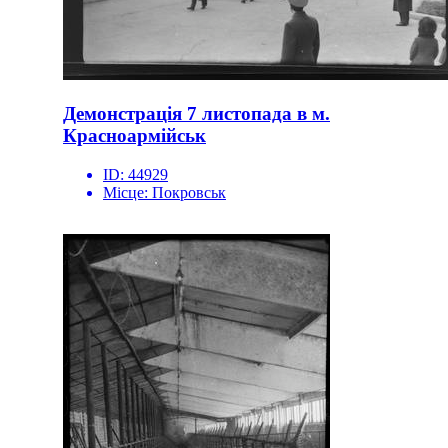
Демонстрація 7 листопада в м.
Красноармійськ
ID:
44929
Місце:
Покровськ