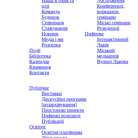
Наша історія та
Дослідження
цілі
Конференції,
Команда
воркшопи,
Будинок
семінари
Співпраця
Міські семінари
Стажування
Резиденції
Новини
Цифрове
Медіа і ми
Інтерактивний
Розсилка
Львів
Події
Міський
Бібліотека
медіаархів
Календар
Вулиці Львова
Крамниця
Контакти
Публічне
Виставки
Дискусійні програми
[розархівування]
Просторові проекти
Цифрові розповіді
Публікації
Освітнє
Освітня платформа
Літні школи