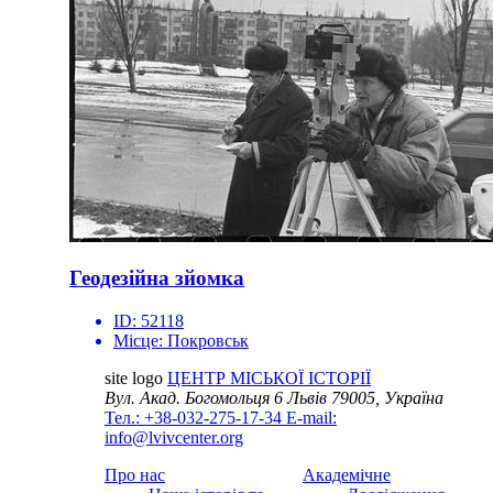
Геодезійна зйомка
ID:
52118
Місце:
Покровськ
site logo
ЦЕНТР МІСЬКОЇ ІСТОРІЇ
Вул. Акад. Богомольця 6
Львів 79005, Україна
Тел.: +38-032-275-17-34
E-mail:
info@lvivcenter.org
Про нас
Академічне