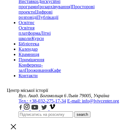
Виставки
Дискусійні
програми
[розархівування]
Просторові
проекти
Цифрові
розповіді
Публікації
Освітнє
Освітня
платформа
Літні
школи
Курси
Бібліотека
Календар
Крамниця
Приміщення
Конференц-
зал
Проживання
Кафе
Контакти
Центр міської історії
Вул. Акад. Богомольця 6
Львів 79005, Україна
Тел.: +38-032-275-17-34
E-mail: info@lvivcenter.org
search