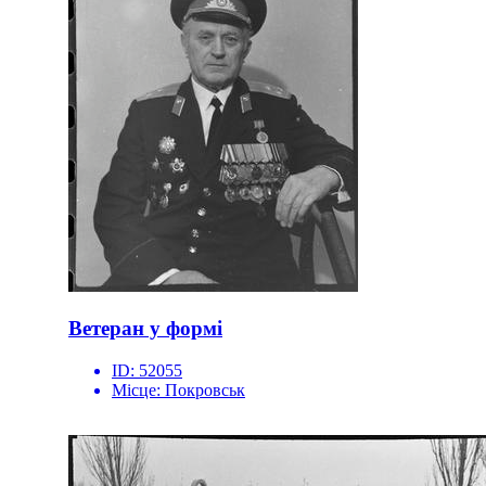
Ветеран у формі
ID:
52055
Місце:
Покровськ