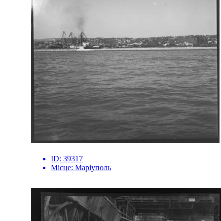
ID:
39317
Місце:
Маріуполь