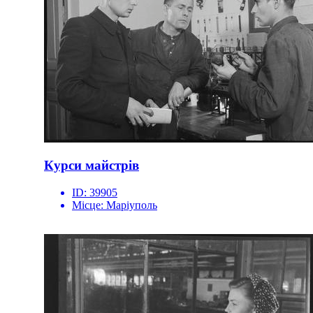
Курси майстрів
ID:
39905
Місце:
Маріуполь