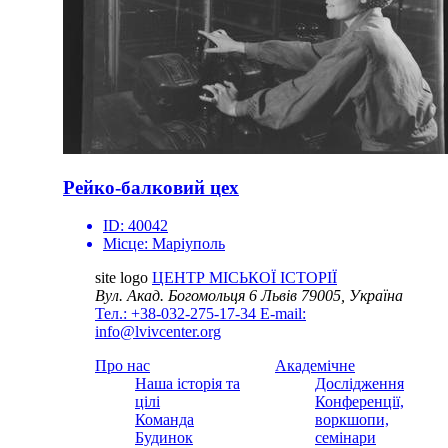
Рейко-балковий цех
ID:
40042
Місце:
Маріуполь
site logo
ЦЕНТР МІСЬКОЇ ІСТОРІЇ
Вул. Акад. Богомольця 6
Львів 79005, Україна
Тел.: +38-032-275-17-34
E-mail:
info@lvivcenter.org
Про нас
Академічне
Наша історія та
Дослідження
цілі
Конференції,
Команда
воркшопи,
Будинок
семінари