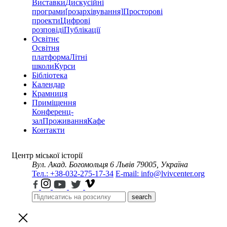
Виставки
Дискусійні
програми
[розархівування]
Просторові
проекти
Цифрові
розповіді
Публікації
Освітнє
Освітня
платформа
Літні
школи
Курси
Бібліотека
Календар
Крамниця
Приміщення
Конференц-
зал
Проживання
Кафе
Контакти
Центр міської історії
Вул. Акад. Богомольця 6
Львів 79005, Україна
Тел.: +38-032-275-17-34
E-mail: info@lvivcenter.org
search