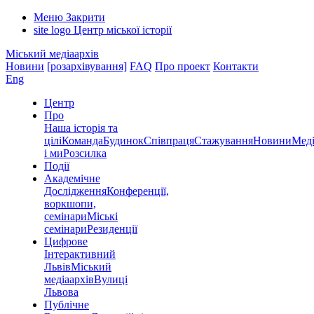
Меню
Закрити
site logo
Центр міської історії
Міський медіаархів
Новини
[розархівування]
FAQ
Про проект
Контакти
Eng
Центр
Про
Наша історія та
цілі
Команда
Будинок
Співпраця
Стажування
Новини
Меді
і ми
Розсилка
Події
Академічне
Дослідження
Конференції,
воркшопи,
семінари
Міські
семінари
Резиденції
Цифрове
Інтерактивний
Львів
Міський
медіаархів
Вулиці
Львова
Публічне