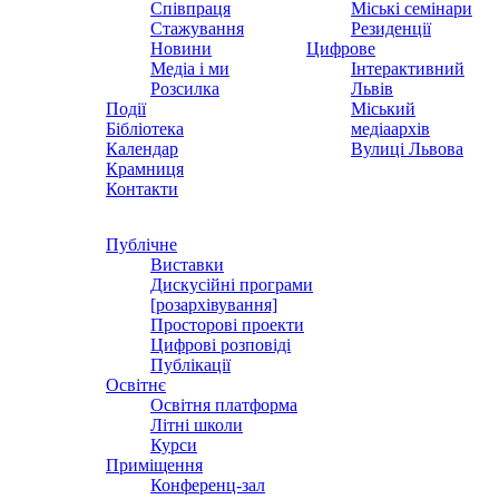
Співпраця
Міські семінари
Стажування
Резиденції
Новини
Цифрове
Медіа і ми
Інтерактивний
Розсилка
Львів
Події
Міський
Бібліотека
медіаархів
Календар
Вулиці Львова
Крамниця
Контакти
Публічне
Виставки
Дискусійні програми
[розархівування]
Просторові проекти
Цифрові розповіді
Публікації
Освітнє
Освітня платформа
Літні школи
Курси
Приміщення
Конференц-зал