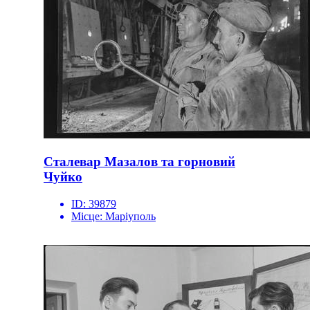
Сталевар Мазалов та горновий
Чуйко
ID:
39879
Місце:
Маріуполь