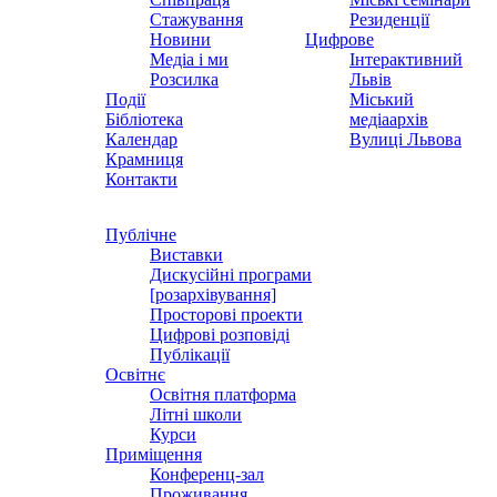
Стажування
Резиденції
Новини
Цифрове
Медіа і ми
Інтерактивний
Розсилка
Львів
Події
Міський
Бібліотека
медіаархів
Календар
Вулиці Львова
Крамниця
Контакти
Публічне
Виставки
Дискусійні програми
[розархівування]
Просторові проекти
Цифрові розповіді
Публікації
Освітнє
Освітня платформа
Літні школи
Курси
Приміщення
Конференц-зал
Проживання