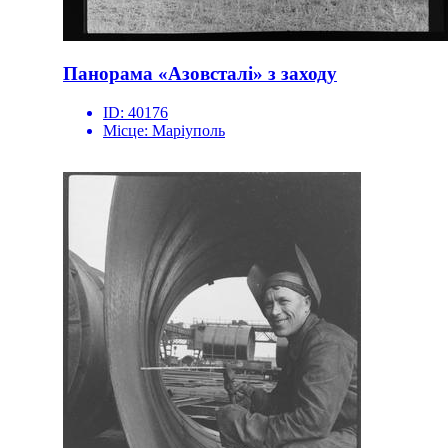
Панорама «Азовсталі» з заходу
ID:
40176
Місце:
Маріуполь