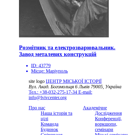
Розмітник та електрозварювальник.
Завод металевих конструкцій
ID:
43779
Місце:
Маріуполь
site logo
ЦЕНТР МІСЬКОЇ ІСТОРІЇ
Вул. Акад. Богомольця 6
Львів 79005, Україна
Тел.: +38-032-275-17-34
E-mail:
info@lvivcenter.org
Про нас
Академічне
Наша історія та
Дослідження
цілі
Конференції,
Команда
воркшопи,
Будинок
семінари
Співпраця
Міські семінари