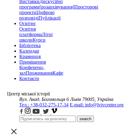
Виставки
Дискусійні
програми
[розархівування]
Просторові
проекти
Цифрові
розповіді
Публікації
Освітнє
Освітня
платформа
Літні
школи
Курси
Бібліотека
Календар
Крамниця
Приміщення
Конференц-
зал
Проживання
Кафе
Контакти
Центр міської історії
Вул. Акад. Богомольця 6
Львів 79005, Україна
Тел.: +38-032-275-17-34
E-mail: info@lvivcenter.org
search