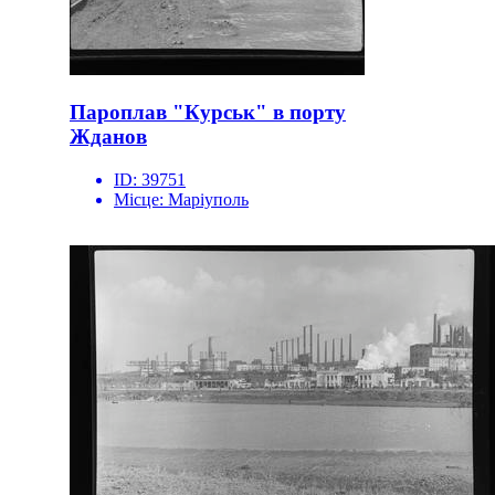
Пароплав "Курськ" в порту
Жданов
ID:
39751
Місце:
Маріуполь