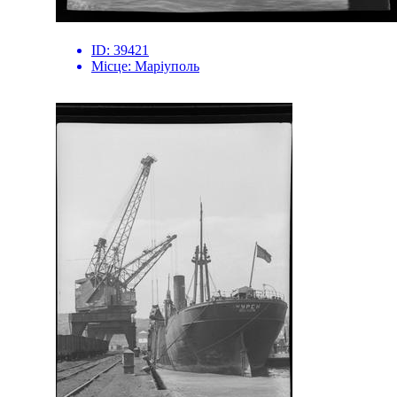
ID:
39421
Місце:
Маріуполь