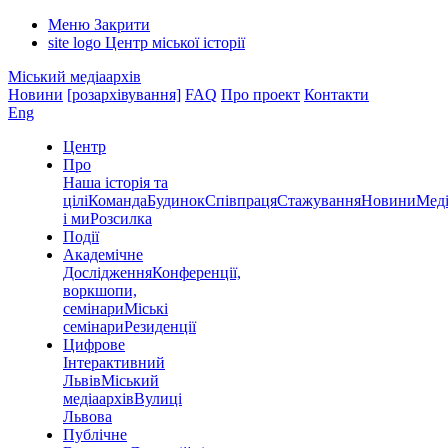
Меню
Закрити
site logo
Центр міської історії
Міський медіаархів
Новини
[розархівування]
FAQ
Про проект
Контакти
Eng
Центр
Про
Наша історія та
цілі
Команда
Будинок
Співпраця
Стажування
Новини
Меді
і ми
Розсилка
Події
Академічне
Дослідження
Конференції,
воркшопи,
семінари
Міські
семінари
Резиденції
Цифрове
Інтерактивний
Львів
Міський
медіаархів
Вулиці
Львова
Публічне