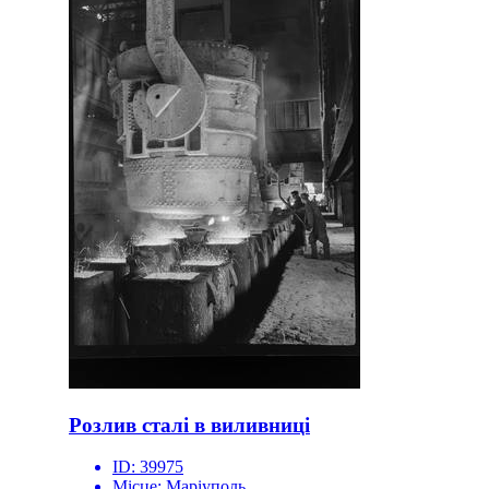
Розлив сталі в виливниці
ID:
39975
Місце:
Маріуполь