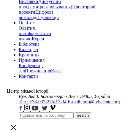
Виставки
Дискусійні
програми
[розархівування]
Просторові
проекти
Цифрові
розповіді
Публікації
Освітнє
Освітня
платформа
Літні
школи
Курси
Бібліотека
Календар
Крамниця
Приміщення
Конференц-
зал
Проживання
Кафе
Контакти
Центр міської історії
Вул. Акад. Богомольця 6
Львів 79005, Україна
Тел.: +38-032-275-17-34
E-mail: info@lvivcenter.org
search