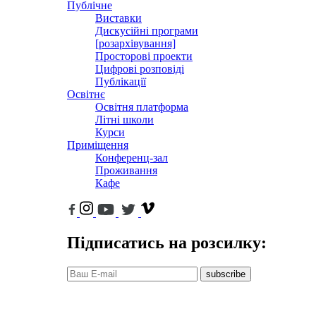
Публічне
Виставки
Дискусійні програми
[розархівування]
Просторові проекти
Цифрові розповіді
Публікації
Освітнє
Освітня платформа
Літні школи
Курси
Приміщення
Конференц-зал
Проживання
Кафе
Підписатись на розсилку:
subscribe