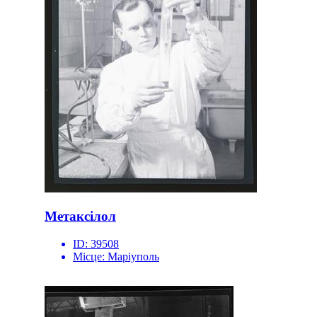
Метаксілол
ID:
39508
Місце:
Маріуполь