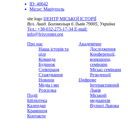
ID:
40042
Місце:
Маріуполь
site logo
ЦЕНТР МІСЬКОЇ ІСТОРІЇ
Вул. Акад. Богомольця 6
Львів 79005, Україна
Тел.: +38-032-275-17-34
E-mail:
info@lvivcenter.org
Про нас
Академічне
Наша історія та
Дослідження
цілі
Конференції,
Команда
воркшопи,
Будинок
семінари
Співпраця
Міські семінари
Стажування
Резиденції
Новини
Цифрове
Медіа і ми
Інтерактивний
Розсилка
Львів
Події
Міський
Бібліотека
медіаархів
Календар
Вулиці Львова
Крамниця
Контакти