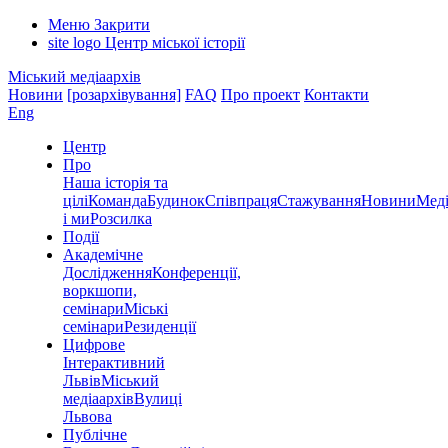
Меню
Закрити
site logo
Центр міської історії
Міський медіаархів
Новини
[розархівування]
FAQ
Про проект
Контакти
Eng
Центр
Про
Наша історія та
цілі
Команда
Будинок
Співпраця
Стажування
Новини
Меді
і ми
Розсилка
Події
Академічне
Дослідження
Конференції,
воркшопи,
семінари
Міські
семінари
Резиденції
Цифрове
Інтерактивний
Львів
Міський
медіаархів
Вулиці
Львова
Публічне