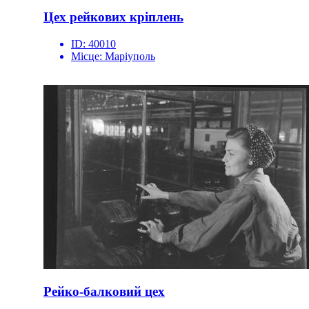
Цех рейкових кріплень
ID:
40010
Місце:
Маріуполь
Рейко-балковий цех